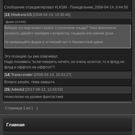
Сообщение отредактировал
VLKSM
-
Понедельник, 2008-04-14, 6:44:50
[
13
]
HindrancUS
[2008-04-14, 10:30:40]
Quote
(
VLKSM
)
Вобщем что еще можно сказать о технологии эльдар? Тема фактически
раскрыта, давайте перейдем к колдовству эльдаров или камням души
Не превращайте форум в эстонский чат! © Неизвестный админ
Эту позицию ты уже озвучивал.
Надо понимать "если говорить нечего, но очень хочется, то и флуд не
флуд и оффтоп не оффтоп"?
[
14
]
Transcender
[2008-04-14, 10:43:27]
Вопрос решён, тема закрыта.
[
15
]
AdminZ
[2017-08-12, 12:43:53]
технологии на уровне фантастики
Страница
1
из
1
1
Главная