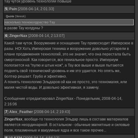
тау чуток уровень технологий повыше
[
5
]
Pain
[2008-04-14, 2:01:33]
Quote
(
Veresk
)
насколько техноколдоаство Тау
а разве Тау колдуны ?
[
6
]
ZingerNax
[2008-04-14, 2:13:07]
Какой там чуток. Вооружение и оснащение Тау привосходит Имперское в
разы. НО! Хоть Имперская техника и вооружение довольно устарели в
плане продвижения технологий, это не значит, что она перестала быть
смертоносной. Как говорится, все гениальное просто. Империум
пологается на "пулю и штык нож", а Тау все выше и выше пытаются
поднять свой технический уровень и им это удается. Но опять же,
болтер решает. Грубо и эфективно.
А понять технологию Эльдаров ой как не просто, это техномагия, или
магия чистой воды. И довольно эфективная, я замечу.
Сообщение отредактировал
ZingerNax
-
Понедельник, 2008-04-14,
2:16:06
[
7
]
Alex_Feather
[2008-04-14, 2:19:43]
ZingerNax
, вообще-то технология Эльдар лишь в составе материалов
является неординарной. В остальном - обычные магнитные и силовые
поля, плазменные и вакуумные ядра и все такое прочее...