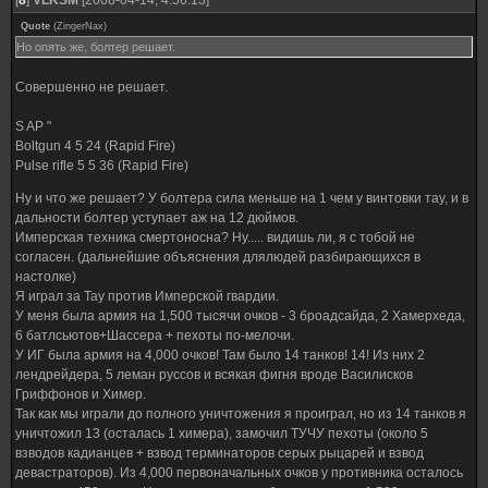
[
8
]
VLKSM
[2008-04-14, 4:56:13]
Quote
(
ZingerNax
)
Но опять же, болтер решает.
Совершенно не решает.
S AP "
Boltgun 4 5 24 (Rapid Fire)
Pulse rifle 5 5 36 (Rapid Fire)
Ну и что же решает? У болтера сила меньше на 1 чем у винтовки тау, и в
дальности болтер уступает аж на 12 дюймов.
Имперская техника смертоносна? Ну..... видишь ли, я с тобой не
согласен. (дальнейшие объяснения длялюдей разбирающихся в
настолке)
Я играл за Тау против Имперской гвардии.
У меня была армия на 1,500 тысячи очков - 3 броадсайда, 2 Хамерхеда,
6 батлсьютов+Шассера + пехоты по-мелочи.
У ИГ была армия на 4,000 очков! Там было 14 танков! 14! Из них 2
лендрейдера, 5 леман руссов и всякая фигня вроде Василисков
Гриффонов и Химер.
Так как мы играли до полного уничтожения я проиграл, но из 14 танков я
уничтожил 13 (осталась 1 химера), замочил ТУЧУ пехоты (около 5
взводов кадианцев + взвод терминаторов серых рыцарей и взвод
девастраторов). Из 4,000 первоначальных очков у противника осталось