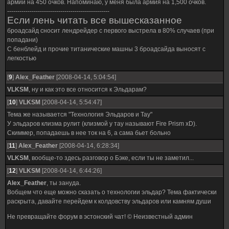
армии на 450 очков. Напоминаю, у меня была армия на 1,500 очков.
--------------------------------------------------
Если лень читать все вышесказанное
броадсайд сносит лендрейдер с первого выстрела в 80% случаев (при
попадани)
С бенблейд и прочие титанические машны 3 броадсайда выносят с
легкостью
[
9
]
Alex_Feather
[2008-04-14, 5:04:54]
VLKSM
, ну и как это все относится к Эльдарам?
[
10
]
VLKSM
[2008-04-14, 5:54:47]
Тема же называется "Технология Эльдаров и Тау"
У эльдаров клизма рулит (клизмой у тау называют Fire Prism xD).
Скиммер, попадаешь в нее ток на 6, а сама бьет больно
[
11
]
Alex_Feather
[2008-04-14, 6:28:34]
VLKSM
, вообще-то здесь разговор о Бэке, если ты не заметил...
[
12
]
VLKSM
[2008-04-14, 6:44:26]
Alex_Feather
, ты зануда.
Вобщем что еще можно сказать о технологии эльдар? Тема фактически
раскрыта, давайте перейдем к колдовству эльдаров или камням души
Не превращайте форум в эстонский чат! © Неизвестный админ