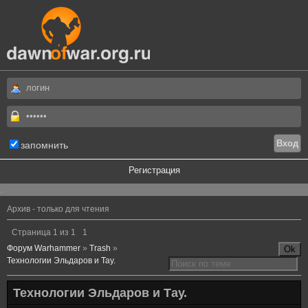
запомнить
Регистрация
.
Архив - только для чтения
Страница
1
из
1
1
Форум Warhammer
»
Trash
»
Технологии Эльдаров и Тау.
Технологии Эльдаров и Тау.