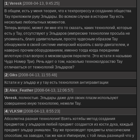
[
1
]
Veresk
[2008-04-13, 9:45:25]
В общем, есть у меня теория, что к техпрогрессу и созданию общества
Тау приложили руку Эльдары. Во всяком случае в истории Тау есть
несколько любопытных моментов.
Теперь вопрос, может ли мне кто то сказать, каких технологий, которые
есть у Тау, отсутствуют у Эльдаров (импреские технологии просьба не
упоминать, благо удивительным, просто чудесным образом Тау
обнаружили в своей системе имперский корабль с вапр-двигателем, и
наверно прочим оборудованием, именно тогда когда передними
вплотную стал вопрос о межзвездном перелете. Это кстати я называю
Чудо Номер Три). Речь идет о том, насколько техноколдоаство Тау
отличаеться от тежнологий Эльдаров?
[
2
]
Giks
[2008-04-13, 11:55:48]
Кстати и у эльдар и у тау есть технология антигравитации
[
3
]
Alex_Feather
[2008-04-13, 12:06:57]
Veresk
, полностью. Эльдары даже для своих плазм используют
совершенно иную технологию, нежели Тау.
[
4
]
VLKSM
[2008-04-13, 8:55:23]
Абсолютна разная технология! Взять хотябы метод создания
предметов: у эльдаров любей предмет создается из кости духа, каждый
предмет эльдар уникален. Тау же производят предметы классическим
способам, на заводах, так же как и Импириум, с той лишь разницей что у