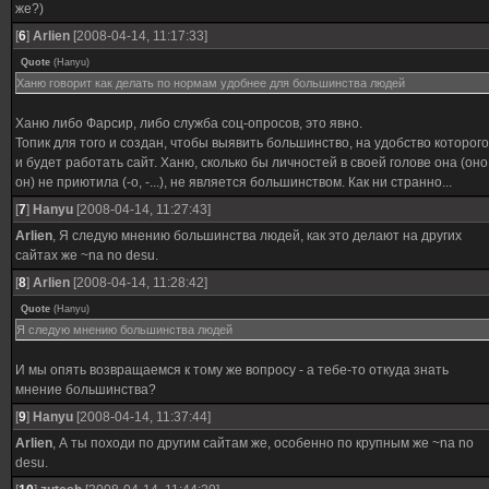
же?)
[
6
]
Arlien
[2008-04-14, 11:17:33]
Quote
(
Hanyu
)
Ханю говорит как делать по нормам удобнее для большинства людей
Ханю либо Фарсир, либо служба соц-опросов, это явно.
Топик для того и создан, чтобы выявить большинство, на удобство которого
и будет работать сайт. Ханю, сколько бы личностей в своей голове она (оно
он) не приютила (-о, -...), не является большинством. Как ни странно...
[
7
]
Hanyu
[2008-04-14, 11:27:43]
Arlien
, Я следую мнению большинства людей, как это делают на других
сайтах же ~na no desu.
[
8
]
Arlien
[2008-04-14, 11:28:42]
Quote
(
Hanyu
)
Я следую мнению большинства людей
И мы опять возвращаемся к тому же вопросу - а тебе-то откуда знать
мнение большинства?
[
9
]
Hanyu
[2008-04-14, 11:37:44]
Arlien
, А ты походи по другим сайтам же, особенно по крупным же ~na no
desu.