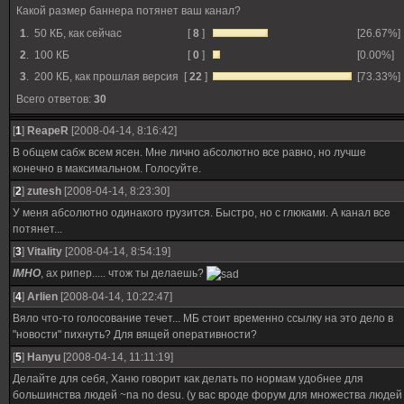
Какой размер баннера потянет ваш канал?
1
.
50 КБ, как сейчас
[
8
]
[26.67%]
2
.
100 КБ
[
0
]
[0.00%]
3
.
200 КБ, как прошлая версия
[
22
]
[73.33%]
Всего ответов:
30
[
1
]
ReapeR
[2008-04-14, 8:16:42]
В общем сабж всем ясен. Мне лично абсолютно все равно, но лучше
конечно в максимальном. Голосуйте.
[
2
]
zutesh
[2008-04-14, 8:23:30]
У меня абсолютно одинакого грузится. Быстро, но с глюками. А канал все
потянет...
[
3
]
Vitality
[2008-04-14, 8:54:19]
IMHO
, ах рипер..... чтож ты делаешь?
[
4
]
Arlien
[2008-04-14, 10:22:47]
Вяло что-то голосование течет... МБ стоит временно ссылку на это дело в
"новости" пихнуть? Для вящей оперативности?
[
5
]
Hanyu
[2008-04-14, 11:11:19]
Делайте для себя, Ханю говорит как делать по нормам удобнее для
большинства людей ~na no desu. (у вас вроде форум для множества людей