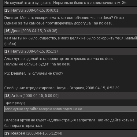
Не слушайте это существо. Нормально было с высоким качеством. Же.
[
15
]
Hanyu
[2008-04-15, 0:46:01]
Denster
, Мне это воспринимать как оскорбление ~na no desu? Ок же.
Однако же ты сам себе противоречишь дорогуша ~na no desu.
[
16
]
Дене
[2008-04-15, 0:49:38]
Кем бы ты ни было, существо, в моих целях не было оскорбить тебя, милый
(оя/ое).
[
17
]
Hanyu
[2008-04-15, 0:51:37]
Алсо лутше сделайте галерею артов отдельно же ~na no desu.
Пользы же больше будет ~na no desu.
PS:
Denster
, Ты случаем не kroot?
Сообщение отредактировал
Hanyu
-
Вторник, 2008-04-15, 0:52:39
[
18
]
Arlien
[2008-04-15, 5:09:09]
Quote
(
Hanyu
)
Алсо лутше сделайте галерею артов отдельно же
Галереи артов не будет -администрация запретила. Так что дайте хоть на
баннерах оторваться.
[
19
]
ReapeR
[2008-04-15, 5:12:44]