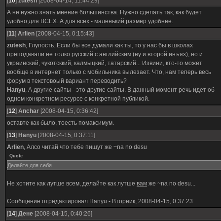
[
10
]
zutesh
[2008-04-14, 11:44:29]
А не нужно знать мнение большинства. Нужно сделать так, как будет
удобно для ВСЕХ. А для всех - маленький размер удобнее.
[
11
]
Arlien
[2008-04-15, 0:15:43]
zutesh
, Глупость. Если бы все думали как ты, то у нас бы в школах
преподавали не толко русский с английским (ну и второй инъяз), но и
украинский, чукотсккий, калмыцкий, татарский... Извини, кто-то может
вообще в интернет только с мобильника вылезает. Что, нам теперь весь
форум в текстовоый вариант переводить?
Hanyu
, А другие сайты - это другие сайты. В данный момент речь идет об
одном конкретном ресурсе с конкретной публикой.
[
12
]
Anchar
[2008-04-15, 0:36:42]
оставте как было, тоесть помаксимум.
[
13
]
Hanyu
[2008-04-15, 0:37:11]
Arlien
, Алсо читай что тебе пишут же ~na no desu
Quote
Делайте для себя
Не хотите как лутше всем, делайте как лутше
вам
же ~na no desu...
Сообщение отредактировал
Hanyu
-
Вторник, 2008-04-15, 0:37:23
[
14
]
Дене
[2008-04-15, 0:40:26]