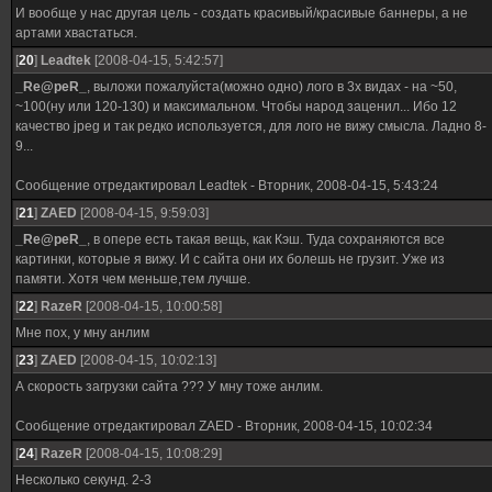
И вообще у нас другая цель - создать красивый/красивые баннеры, а не
артами хвастаться.
[
20
]
Leadtek
[2008-04-15, 5:42:57]
_Re@peR_
, выложи пожалуйста(можно одно) лого в 3х видах - на ~50,
~100(ну или 120-130) и максимальном. Чтобы народ заценил... Ибо 12
качество jpeg и так редко используется, для лого не вижу смысла. Ладно 8-
9...
Сообщение отредактировал
Leadtek
-
Вторник, 2008-04-15, 5:43:24
[
21
]
ZAED
[2008-04-15, 9:59:03]
_Re@peR_
, в опере есть такая вещь, как Кэш. Туда сохраняются все
картинки, которые я вижу. И с сайта они их болешь не грузит. Уже из
памяти. Хотя чем меньше,тем лучше.
[
22
]
RazeR
[2008-04-15, 10:00:58]
Мне пох, у мну анлим
[
23
]
ZAED
[2008-04-15, 10:02:13]
А скорость загрузки сайта ??? У мну тоже анлим.
Сообщение отредактировал
ZAED
-
Вторник, 2008-04-15, 10:02:34
[
24
]
RazeR
[2008-04-15, 10:08:29]
Несколько секунд. 2-3