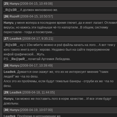
[
25
]
Hanyu
[2008-04-15, 10:49:08]
_R@z3R_
, А должен мнгновенно же.
[
26
]
RazeR
[2008-04-15, 10:50:57]
Hanyu
, у меня жопера в последнее время глючит, да и инет лагает. Отлови
вирусы, но кажись эти гадёныши чё-то напортили...В общем, системку
переставлю - тогда и посмотрим...
[
27
]
Leadtek
[2008-04-17, 9:35:21]
_R@z3R_
, ну с 10ю мбит\с можно и psd файлы качать на лого... А вот тем у
кого такого инета нету - херово. Недавно был на сайте перегруженном
инфой графической... Жуть.
P.S.
_Re@peR_
, почитай Артемия Лебедева.
[
28
]
Hanyu
[2008-04-17, 10:39:49]
Leadtek
, Думается они скажут же, что их не интересует мнение "таких
людей" же ~na no desu.
Алсо это их проблемы, если будут тяжелые банеры - отруби их же ~na no
desu.
[
29
]
Leadtek
[2008-04-18, 11:44:05]
Hanyu
, так можно же поставить лого в норм. качестве... И все этим будут
довольны.
[
30
]
Hanyu
[2008-04-19, 10:07:00]
Leadtek
, Проблема в непонимании же...