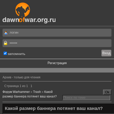
запомнить
Регистрация
.
Архив - только для чтения
Страница
1
из
1
1
Форум Warhammer
»
Trash
»
Какой
размер баннера потянет ваш канал?
Какой размер баннера потянет ваш канал?