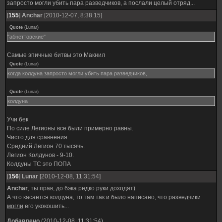
запросто могли убить пара разведчиков, а послали целый отряд...
[
155
]
Anchar
[2010-12-07, 8:38:15]
Quote
(
Lunar
)
"абнеттовские"
Самые эпичные битвы это Макнил
Quote
(
Lunar
)
когда колдуна запросто могли убить пара разведчиков,
Quote
(
Lunar
)
колдуна
Учи бек
По силе Легионы все были примерно равны.
Чисто для сравнения.
Средний Легион 70 тысячь.
Легион Колдунов - 9-10.
Колдуны ТС это ПОПА
[
156
]
Lunar
[2010-12-08, 11:31:54]
Anchar
, ты прав, до бэка редко руки доходят)
А что касается колдуна, то там так и было написано, что разведчики
могли
его укокошить...
Добавлено
(2010-12-08, 11:31:54)