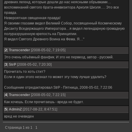
древних легенд, которые дошли до нас неясными обрывками…
воспоминаний святого брата-инквизитора Ариэля Шиэля…. Это все
правда.
Невероятная священная правда!
Я своими глазами видел Великий Собор, посвященный Космическому
Десанту Вседержащего Императора…я видел легендарную громадную
полуразрушенную крепость на Принципии.
Я видел Святого Древнего Воина на Фема. Я…"
[
2
]
Transcender
[2008-05-02, 7:19:05]
Это очень объёмный фанфик. И это не первеод, автор - русский.
[
3
]
StrP
[2008-05-02, 7:20:30]
Прочитать то хоть стит?
Если я один этого незнал то может эту тему лучше удалить?
Сообщение отредактировал
StrP
-
Пятница, 2008-05-02, 7:22:06
[
4
]
Transcender
[2008-05-02, 7:22:15]
Как хочешь. Если прочитаешь - вреда не будет.
[
5
]
AdminZ
[2017-08-22, 8:47:51]
вред не очевиден
Страница
1
из
1
1