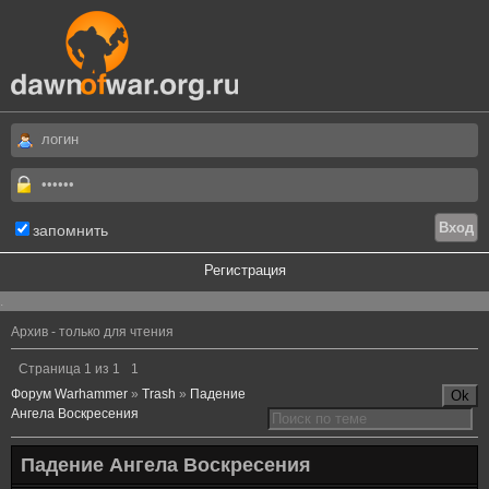
запомнить
Регистрация
.
Архив - только для чтения
Страница
1
из
1
1
Форум Warhammer
»
Trash
»
Падение
Ангела Воскресения
Падение Ангела Воскресения