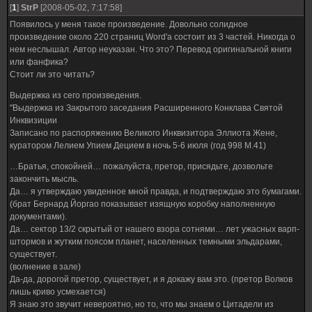
[
1
]
StrP
[2008-05-02, 7:17:58]
Появилось у меня такое произведение. Довольно солидное
произведение около 220 страниц Word'а cостоит из 3 частей. Никогда о
нем неслышал. Автор неуказан. Что это? Перевод оригинальной книги
или фанфика?
Стоит ли это читать?
Выдержка из сего произведения.
"Выдержка из Закрытого заседания Расширенного Конклава Святой
Инквизиции
Записано по распоряжению Великого Инквизитора Эллиота Жене,
куратором Лелием Упием Децием в ночь 5-6 июля (год 998 M.41)
…Братья, спокойней… пожалуйста, претор, присядьте, дозвольте
закончить мысль.
Да… я утверждаю увиденное мной правда, и подтверждаю это бумагами.
(брат Бернард Йоргао показывает изящную коробку наполненную
документами).
Да… сектор 13/2 скрытый от нашего взора сотнями… лет ужасных варп-
штормов и жутким поясом планет, населенных темными эльдарами,
существует.
(волнение в зале)
Да-да, дорогой претор, существует, и я докажу вам это. (претор Волков
лишь криво усмехается)
Я знаю это звучит невероятно, но то, что мы знаем о Цитадели из