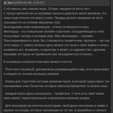
[
1
]
Iliart
[2008-05-06, 4:24:07]
Собственно уже совсем скоро, 28 мая, ожидается бета-тест.
С представления её на игромире прошло довольно много времени, что
лишь подстегнуло интересу к игре. Правда долгое ожидание не ахти
сказывается на психике форумчан ))))))
Выкладываю ниже информацию, точнее особенности игры.
Миллидор - это глобальная онлайн-стратегия, объединяющая в себе
пошаговую тактику и ролевую игру. Мир Миллидора – огромен.
Присоединившись к игре, Вы становитесь правителем, героем и – частью
этого мира. С самого начала здесь можно построить свой Замок и начать
развивать его, возможно, в одиночку, а может, в содружестве с другими
игроками, которые не преминули уже объединиться в Альянс…
К основным особенностям игры можно отнести:
· Поистине огромный, динамически развивающийся мир, в котором живут
и общаются тысячи реальных игроков.
· Новая для стратегий система прокачки героя, в которой существуют так
называемые очки Талантов, которые игрок распределяет в начале игры.
· Каждый игрок здесь изначально – правитель. У него есть свой замок,
своя земля, территориальное и магическое влияние в мире.
· Для производства юнитов необходимо свободное население в замке и
оружие на складе, которое производится тут же, в оружейных и лучных