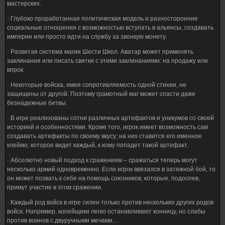
мастерских.
· Глубоко проработанная политическая модель и разносторонние
социальные отношения с возможностью вступать в альянсы, создавать
империи или просто идти на службу за звонкую монету.
· Развитая система магии Шести Школ. Аватар может применять
заклинания или писать свитки с этими заклинаниями: на продажу или
впрок.
· Некоторые войска, имея сопротивляемость одной стихии, не
защищены от другой. Поэтому грамотный маг может спасти даже
безнадежные битвы.
· В игре реализованы сотни различных артефактов и уникумов со своей
историей и особенностями. Кроме того, игрок имеет возможность сам
создавать артефакты по своему вкусу; на них ставится его именное
клеймо, которое видит каждый, к кому попадет такой артефакт.
· Абсолютно новый подход к сражениям – сражаться теперь могут
несколько армий одновременно. Если игрок ввязался в затяжной бой, то
он может позвать к себе на помощь союзников, которые, подоспев,
примут участие в этом сражении.
· Каждый род войск в игре силен только против нескольких других родов
войск. Например, копейщики легко останавливают конницу, но слабы
против воинов с двуручными мечами…