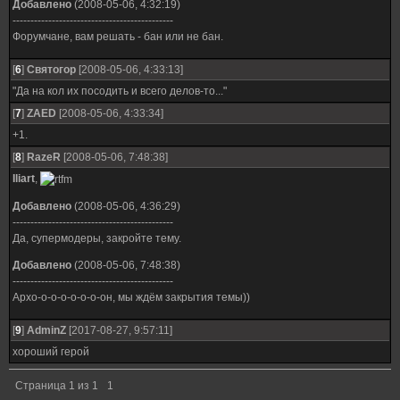
Добавлено
(2008-05-06, 4:32:19)
---------------------------------------------
Форумчане, вам решать - бан или не бан.
[
6
]
Святогор
[2008-05-06, 4:33:13]
"Да на кол их посодить и всего делов-то..."
[
7
]
ZAED
[2008-05-06, 4:33:34]
+1.
[
8
]
RazeR
[2008-05-06, 7:48:38]
Iliart
,
Добавлено
(2008-05-06, 4:36:29)
---------------------------------------------
Да, супермодеры, закройте тему.
Добавлено
(2008-05-06, 7:48:38)
---------------------------------------------
Архо-о-о-о-о-о-о-он, мы ждём закрытия темы))
[
9
]
AdminZ
[2017-08-27, 9:57:11]
хороший герой
Страница
1
из
1
1