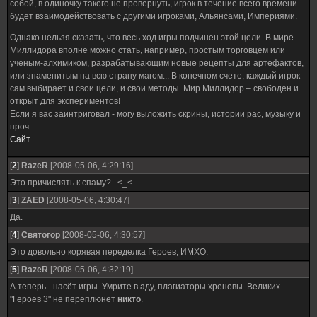
собой, в одиночку такого не провернуть, игрок в течение всего времени
будет взаимодействовать с другими игроками, Альянсами, Империями.
Однако нельзя сказать, что весь ход игры подчинен этой цели. В мире
Миллидора вполне можно стать, например, простым торговцем или
ученым-алхимиком, разрабатывающим новые рецепты для артефактов,
или знаменитым на всю страну магом... В конечном счете, каждый игрок
сам выбирает и свои цели, и свои методы. Мир Миллидор – свободен и
открыт для экспериментов!
Если я вас заинтриговал - могу выложить скрины, истории рас, музыку и
проч.
Сайт
[
2
]
RazeR
[2008-05-06, 4:29:16]
Это причислять к спаму?.. <_<
[
3
]
ZAED
[2008-05-06, 4:30:47]
Да.
[
4
]
Святогор
[2008-05-06, 4:30:57]
Это довольно корявая переделка Героев, ИМХО.
[
5
]
RazeR
[2008-05-06, 4:32:19]
А теперь - насёт игры. Умрите в аду, плагиаторы хреновы. Великих
"Героев 3" не переплюнет
никто
.