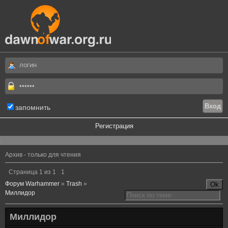
запомнить
Регистрация
.
Архив - только для чтения
Страница
1
из
1
1
Форум Warhammer
»
Trash
»
Миллидор
Миллидор