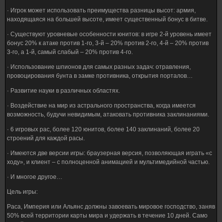
· Игрок может использовать преимущества разницы высот: армия,
находящаяся на большей высоте, имеет существенный бонус в битве.
· Существуют уровневые особенности юнитов: в игре 2-й уровень имеет
бонус 20% к атаке против 1-го, 3-й – 20% против 2-го, 4-й – 20% против
3-го, а 1-й, самый слабый – 20% против 4-го.
· Использование шпионов для самых разных задач: отравления,
провоцирования бунта в замке противника, открытия порталов…
· Развитие науки в различных областях.
· Воздействие на мир из астрального пространства, когда имеется
возможность, будучи невидимым, атаковать противника заклинаниями.
· 6 игровых рас, более 120 юнитов, более 140 заклинаний, более 20
строений для каждой расы.
· Имеются две версии игры: браузерная версия, позволяющая играть «с
ходу», и клиент – с полноценной анимацией и мультимедийной частью.
· И многое другое…
Цель игры:
Раса, Империя или Альянс должны завоевать мировое господство, заняв
50% всей территории карты мира и удержать в течение 10 дней. Само