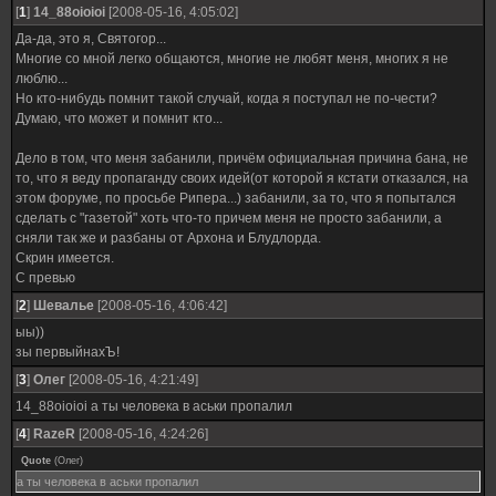
[
1
]
14_88oioioi
[2008-05-16, 4:05:02]
Да-да, это я, Святогор...
Многие со мной легко общаются, многие не любят меня, многих я не
люблю...
Но кто-нибудь помнит такой случай, когда я поступал не по-чести?
Думаю, что может и помнит кто...
Дело в том, что меня забанили, причём официальная причина бана, не
то, что я веду пропаганду своих идей(от которой я кстати отказался, на
этом форуме, по просьбе Рипера...) забанили, за то, что я попытался
сделать с "газетой" хоть что-то причем меня не просто забанили, а
сняли так же и разбаны от Архона и Блудлорда.
Скрин имеется.
С превью
[
2
]
Шевалье
[2008-05-16, 4:06:42]
ыы))
зы первыйнахЪ!
[
3
]
Олег
[2008-05-16, 4:21:49]
14_88oioioi а ты человека в аськи пропалил
[
4
]
RazeR
[2008-05-16, 4:24:26]
Quote
(
Олег
)
а ты человека в аськи пропалил