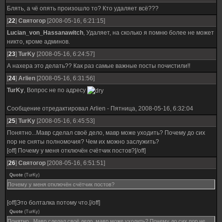
Блять, а чё опять произошло то? Кто удаляет всё???
[
22
]
Святогор
[2008-05-16, 6:21:15]
Lucian_von_Hassanawitch
, Удаляет, на сколько я помню более не может
никто, кроме админов.
[
23
]
TurKy
[2008-05-16, 6:24:57]
А нахера это делать?? Как раз самые важные посты почистили!!
[
24
]
Arlien
[2008-05-16, 6:31:56]
TurKy
, Вопрос не по адресу
Сообщение отредактировал
Arlien
-
Пятница, 2008-05-16, 6:32:04
[
25
]
TurKy
[2008-05-16, 6:45:53]
Понятно...Мавр сделал своё дело, мавр може уходить? Почему до сих
пор не сняты полномочия? Чем их можно заслужить?
[off] Почему у меня отключён счётчик постов?[/off]
[
26
]
Святогор
[2008-05-16, 6:51:51]
Quote
(
TurKy
)
Почему у меня отключён счётчик постов?
[off]Это болталка потому что.[/off]
Quote
(
TurKy
)
Понятно...Мавр сделал своё дело, мавр може уходить? Почему до сих пор не