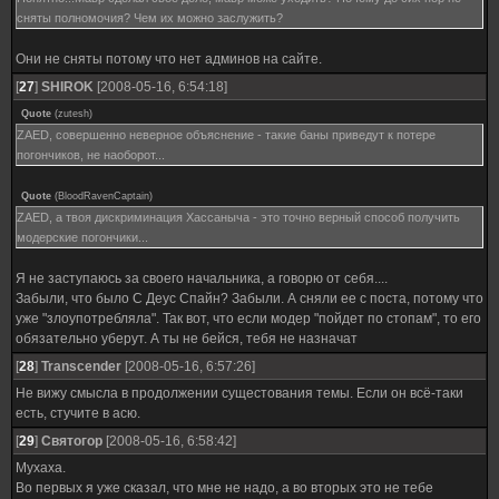
сняты полномочия? Чем их можно заслужить?
Они не сняты потому что нет админов на сайте.
[
27
]
SHIROK
[2008-05-16, 6:54:18]
Quote
(
zutesh
)
ZAED, совершенно неверное объяснение - такие баны приведут к потере
погончиков, не наоборот...
Quote
(
BloodRavenCaptain
)
ZAED, а твоя дискриминация Хассаныча - это точно верный способ получить
модерские погончики...
Я не заступаюсь за своего начальника, а говорю от себя....
Забыли, что было С Деус Спайн? Забыли. А сняли ее с поста, потому что
уже "злоупотребляла". Так вот, что если модер "пойдет по стопам", то его
обязательно уберут. А ты не бейся, тебя не назначат
[
28
]
Transcender
[2008-05-16, 6:57:26]
Не вижу смысла в продолжении сущестования темы. Если он всё-таки
есть, стучите в асю.
[
29
]
Святогор
[2008-05-16, 6:58:42]
Мухаха.
Во первых я уже сказал, что мне не надо, а во вторых это не тебе