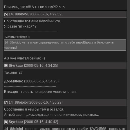
Прикинь, это я!!! А ты не знал?!? <_<
[
5
]
14_88oioioi
[2008-05-16, 4:29:32]
Собственно вот еще непойми что...
Я разве "втихаря" ?
---------------------------------------------
Цитата
Forgotten
(
)
14_88oioioi, нет в мире справедливости по себе знаю!Баюсь в баню опять
улететь!
А я уже улетал сейчас =)
[
6
]
Styrkaar
[2008-05-16, 4:34:25]
Так..опять?
Добавлено
(2008-05-16, 4:34:25)
---------------------------------------------
Втихаря - то есть не спросив моего мнения.
[
7
]
14_88oioioi
[2008-05-16, 4:36:29]
Собственно я кем бы тем и остался.
А твой варн - дискредитация по политическому признаку.
[
8
]
Styrkaar
[2008-05-16, 4:40:42]
14_88oioioi
, хорошо...ладно, признаю свои ошибки. KWQ4568 - пароль от