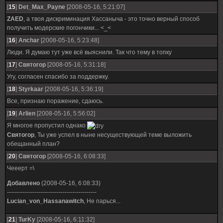
[
15
]
Det_Max_Payne
[2008-05-16, 5:21:07]
ZAED
, а твоя дискриминация Хассаныча - это точно верный способ
получить модерские погончики... <_<
[
16
]
Anchar
[2008-05-16, 5:23:48]
Люди. Я думаю тут уже всё выяснили. Так что тему в топку
[
17
]
Святогор
[2008-05-16, 5:31:18]
Угу, согласен спасибо за поддержку.
[
18
]
Styrkaar
[2008-05-16, 5:36:19]
Все, признаю поражение, сдаюсь.
[
19
]
Arlien
[2008-05-16, 5:56:02]
Я многое пропустил однако
Святогор
, Ты уже успел в ныне несуществующей теме выложить
обещанный план?
[
20
]
Святогор
[2008-05-16, 6:08:33]
Чееерт =\
Добавлено
(2008-05-16, 6:08:33)
---------------------------------------------
Lucian_von_Hassanawitch
, Не парься...
[
21
]
TurKy
[2008-05-16, 6:11:32]