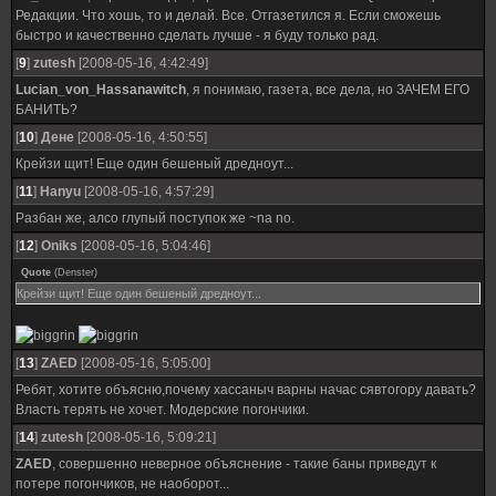
Редакции. Что хошь, то и делай. Все. Отгазетился я. Если сможешь
быстро и качественно сделать лучше - я буду только рад.
[
9
]
zutesh
[2008-05-16, 4:42:49]
Lucian_von_Hassanawitch
, я понимаю, газета, все дела, но ЗАЧЕМ ЕГО
БАНИТЬ?
[
10
]
Дене
[2008-05-16, 4:50:55]
Крейзи щит! Еще один бешеный дредноут...
[
11
]
Hanyu
[2008-05-16, 4:57:29]
Разбан же, алсо глупый поступок же ~na no.
[
12
]
Oniks
[2008-05-16, 5:04:46]
Quote
(
Denster
)
Крейзи щит! Еще один бешеный дредноут...
[
13
]
ZAED
[2008-05-16, 5:05:00]
Ребят, хотите объясню,почему хассаныч варны начас сявтогору давать?
Власть терять не хочет. Модерские погончики.
[
14
]
zutesh
[2008-05-16, 5:09:21]
ZAED
, совершенно неверное объяснение - такие баны приведут к
потере погончиков, не наоборот...