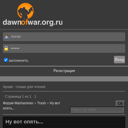
запомнить
Регистрация
.
Архив - только для чтения
Страница
1
из
1
1
Форум Warhammer
»
Trash
»
Ну вот
опять...
Ну вот опять...