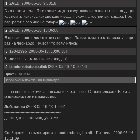
[
1
]
ZAED
[2008-05-16, 9:53:18]
Была такая тема. Я вот заметил,что ваху начали плагиатить не по-децки.
Костюм из кризиса как две капли воды похож на костюм виндикара. Про
варкрафт я вообще не говорю
[
2
]
ZAED
[2008-05-16, 10:06:00]
Я просто пригляделся к аве леонардо. Потом посмотрел на мою. И еще
раз на леонардо. Ну, вот что получилось.
[
3
]
19041996
[2008-05-16, 10:06:18]
Зерги очень похожы на тиранидов!
[
4
]
benderrobotsgibalhik
[2008-05-16, 10:10:44]
Quote
(
19041996
)
Зерги очень похожы на тиранидов!
да не просто похожи, а они самые и есть. весь Старик слизан с Вахи с
минимальнами изменениями
Добавлено
(2008-05-16, 10:10:44)
---------------------------------------------
да сходство есть между авами
Сообщение отредактировал
benderrobotsgibalhik
-
Пятница, 2008-05-16,
10:11:09