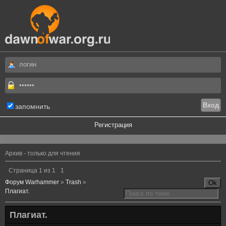
запомнить
Регистрация
.
Архив - только для чтения
Страница
1
из
1
1
Форум Warhammer
»
Trash
»
Плагиат.
Плагиат.