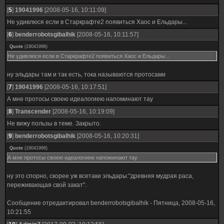
[
5
]
19041996
[2008-05-16, 10:11:09]
Не удивлюся если в Старкрафте2 появиться Хаос и Ельдары...
[
6
]
benderrobotsgibalhik
[2008-05-16, 10:11:57]
Quote
(
19041996
)
Не удивлюся если в Старкрафте2 появиться Хаос и Ельдары...
ну эльдары там и так есть, тока называются протосами
[
7
]
19041996
[2008-05-16, 10:17:51]
А мне протосы своею идеалогиею напоминают тау
[
8
]
Transcender
[2008-05-16, 10:19:09]
Не вижу пользы в теме. Закрыто.
[
9
]
benderrobotsgibalhik
[2008-05-16, 10:20:31]
Quote
(
19041996
)
А мне протосы своею идеалогиею напоминают тау
ну это спорно, скорее уж всетаки эльдары:"древняя мудрая раса,
переживающая свой закат".
Сообщение отредактировал
benderrobotsgibalhik
-
Пятница, 2008-05-16,
10:21:55