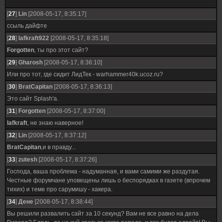
[
27
]
Lin
[2008-05-17, 8:35:17]
ссыль дайфте
[
28
]
lafkraft922
[2008-05-17, 8:35:18]
Forgotten
, ты про этот сайт?
[
29
]
Gharosh
[2008-05-17, 8:36:10]
Или про тот, где сидит ЛидТек - warhammer40k.ucoz.ru?
[
30
]
BratCapitan
[2008-05-17, 8:36:13]
Это сайт Splash'a.
[
31
]
Forgotten
[2008-05-17, 8:37:00]
lafkraft
, не знаю наверное!
[
32
]
Lin
[2008-05-17, 8:37:12]
BratCapitan
,и в правду...
[
33
]
zutesh
[2008-05-17, 8:37:26]
Господа, ваша проблема - надуманная, и вами самими же раздутая.
Честные форумчане уповещены лишь о беспорядках в газете (впрочем
тихих) и теме про сарумишу - хакера.
[
34
]
Дене
[2008-05-17, 8:38:44]
Вы решили развалить сайт за 10 секунд? Вам не все равно на дела