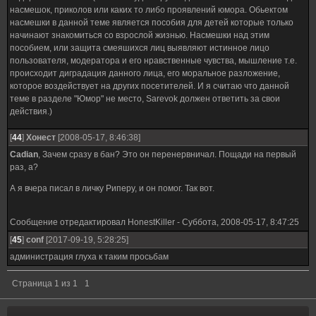
насмешок, приколов или каких то либо проявлений юмора. Обьектом
насмешки в данной теме является пособия для детей которые только
начинают знакомиться со взрослой жизнью. Насмешки над этим
пособием, или защита смеяшихся лиц выявляют истинное лицо
пользователя, модератора и его нравственные чувства, мышление т.е.
происходит диградация данного лица, его моральное разложение,
которое воздействует на других посетителей. И я считаю что данной
теме в разделе "Юмор" не место, Sarevok должен ответить за свои
действия.)
[
44
]
Хонест
[2008-05-17, 8:46:38]
Cadian
, Зачем сразу в бан? Это он перенервничал. Пощади на первый
раз, а?
А я вчера писал в личку Риперу, и он помог. Так вот.
Сообщение отредактировал
HonestKiller
-
Суббота, 2008-05-17, 8:47:25
[
45
]
conf
[2017-09-19, 5:28:25]
администрация глуха к таким просьбам
Страница
1
из
1
1