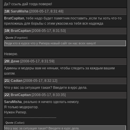
Да? ссыль дай тогда поверю!
[
18
]
SaruMisha
[2008-05-17, 8:31:48]
BratCapitan
, тебе надо будет памятник поставить ,если ты хоть что-то
приложишь для борьбы с этим ужасом.на тебя вся надежда
[
19
]
BratCapitan
[2008-05-17, 8:31:53]
Quote
(
Forgotten
)
Люди кто в курсе что у Рипера новый сайт он нас всех кинул!
Неверю.
[
20
]
Дене
[2008-05-17, 8:31:59]
Админы и модеры вам не няньки, чтобы следить за каждым вашим
шагом.
[
21
]
Cadian
[2008-05-17, 8:32:12]
Что у вас за ситуация такая? Введите в курс дела.
[
22
]
BratCapitan
[2008-05-17, 8:33:35]
SaruMisha
, реально я ничего зделать немогу.
Я только модератор.
Нужен Рипер.
---------------------------------------------
Quote
(
Cadian
)
Что у вас за ситуация такая? Введите в курс дела.