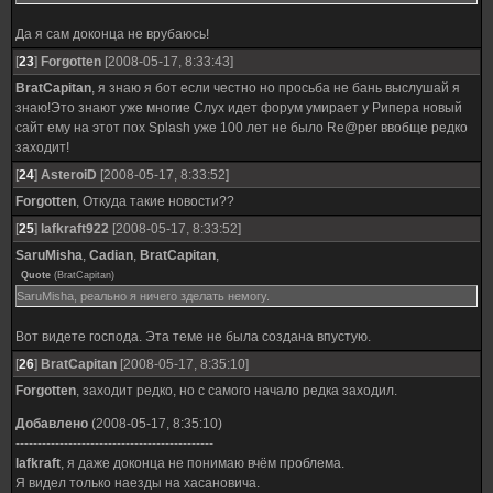
Да я сам доконца не врубаюсь!
[
23
]
Forgotten
[2008-05-17, 8:33:43]
BratCapitan
, я знаю я бот если честно но просьба не бань выслушай я
знаю!Это знают уже многие Слух идет форум умирает у Рипера новый
сайт ему на этот пох Splash уже 100 лет не было Re@per ввобще редко
заходит!
[
24
]
AsteroiD
[2008-05-17, 8:33:52]
Forgotten
, Откуда такие новости??
[
25
]
lafkraft922
[2008-05-17, 8:33:52]
SaruMisha
,
Cadian
,
BratCapitan
,
Quote
(
BratCapitan
)
SaruMisha, реально я ничего зделать немогу.
Вот видете господа. Эта теме не была создана впустую.
[
26
]
BratCapitan
[2008-05-17, 8:35:10]
Forgotten
, заходит редко, но с самого начало редка заходил.
Добавлено
(2008-05-17, 8:35:10)
---------------------------------------------
lafkraft
, я даже доконца не понимаю вчём проблема.
Я видел только наезды на хасановича.