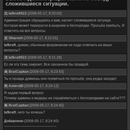
сложившиеся ситуации.
[
1
]
lafkraft922
[2008-05-17, 8:20:03]
Администрация обращаюсь к вам, насчет сложившиеся ситуаци.
Которая может перерасти в анархию и беспорядки. Просьба прибыть. И
ответить на все вопросы.
[
2
]
Gharosh
[2008-05-17, 8:21:01]
lafkraft
, думаю, обычным форумчанам не надо отвечать на ваши
вопросы?
[
3
]
lafkraft922
[2008-05-17, 8:21:28]
Ес ли эту тему закроют. Все сказанное бы правдой.
[
4
]
BratCapitan
[2008-05-17, 8:23:43]
Ты и правда думаешь они появяться по просьбе, она редка заходит.
[
5
]
AsteroiD
[2008-05-17, 8:24:12]
Я задам первый вопрос:
Почему админы и модеры не справляються с беспорядками на сайте???
[
6
]
BratCapitan
[2008-05-17, 8:24:40]
lafkraft
, чего ты хочешь?
Добавлено
(2008-05-17, 8:24:40)
---------------------------------------------