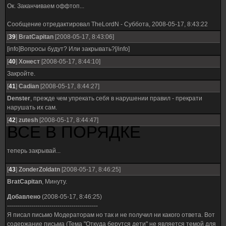
Ок. Заканчиваем оффтоп...
Сообщение отредактировал
TheLordN
-
Суббота, 2008-05-17, 8:43:22
[
39
]
BratCapitan
[2008-05-17, 8:43:06]
[info]Вопросы будут? Или закрывать?[/info]
[
40
]
Хонест
[2008-05-17, 8:44:10]
Закройте.
[
41
]
Cadian
[2008-05-17, 8:44:27]
Denster
, прежде чем упрекать себя в нарушении правил - прекрати
нарушать их сам.
[
42
]
zutesh
[2008-05-17, 8:44:47]
ВСЕ В ПОРЯДКЕ
теперь закрывай...
[
43
]
ZonderZoldatn
[2008-05-17, 8:46:25]
BratCapitan
, Минуту.
Добавлено
(2008-05-17, 8:46:25)
---------------------------------------------
Я писал письмо Модераторам но так и не получил ни какого ответа. Вот
содержание письма (Тема "Откуда берутся дети" не является темой для