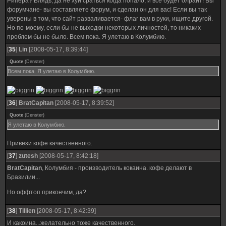
Рипера? Блядь, да не хуй сраться когда попало, и все будет олрайт! Вы
форумчане- вы составляете форум, и сделан он для вас! Если вы так
уверены в том, что сайт разваливается- флаг вам в руки, ищите другой.
Но по-моему, если бы не выходки некоторых личностей, то никаких
проблем бы не было. Всем пока. Я улетаю в Колумбию.
[
35
]
Lin
[2008-05-17, 8:39:44]
Quote
(
Denster
)
Всем пока. Я улетаю в Колумбию.
[
36
]
BratCapitan
[2008-05-17, 8:39:52]
Quote
(
Denster
)
Я улетаю в Колумбию.
Привези кофе качественного.
[
37
]
zutesh
[2008-05-17, 8:42:18]
BratCapitan
, Колумбия - производитель кокаина. кофе делают в
Бразилии...
Но оффтоп прикончим, да?
[
38
]
Tillien
[2008-05-17, 8:42:39]
И какоина...желательно тоже качественного.