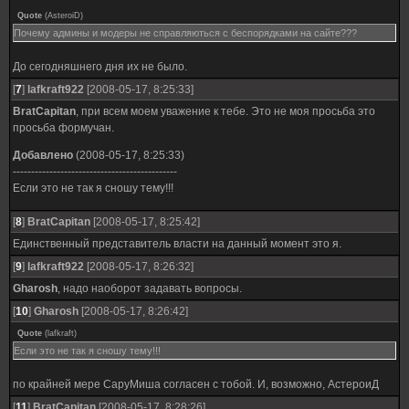
Quote
(
AsteroiD
)
Почему админы и модеры не справляються с беспорядками на сайте???
До сегодняшнего дня их не было.
[
7
]
lafkraft922
[2008-05-17, 8:25:33]
BratCapitan
, при всем моем уважение к тебе. Это не моя просьба это
просьба формучан.
Добавлено
(2008-05-17, 8:25:33)
---------------------------------------------
Если это не так я сношу тему!!!
[
8
]
BratCapitan
[2008-05-17, 8:25:42]
Единственный представитель власти на данный момент это я.
[
9
]
lafkraft922
[2008-05-17, 8:26:32]
Gharosh
, надо наоборот задавать вопросы.
[
10
]
Gharosh
[2008-05-17, 8:26:42]
Quote
(
lafkraft
)
Если это не так я сношу тему!!!
по крайней мере СаруМиша согласен с тобой. И, возможно, АстероиД
[
11
]
BratCapitan
[2008-05-17, 8:28:26]