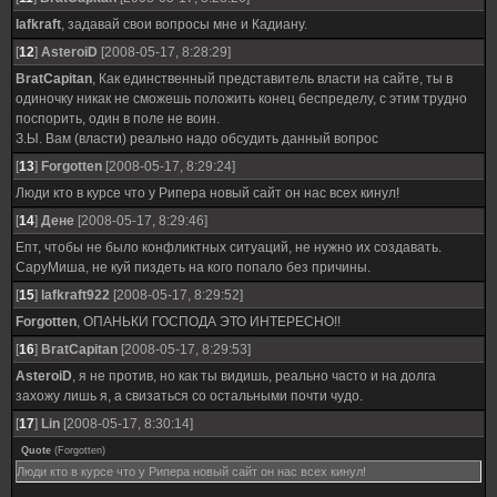
lafkraft
, задавай свои вопросы мне и Кадиану.
[
12
]
AsteroiD
[2008-05-17, 8:28:29]
BratCapitan
, Как единственный представитель власти на сайте, ты в
одиночку никак не сможешь положить конец беспределу, с этим трудно
поспорить, один в поле не воин.
З.Ы. Вам (власти) реально надо обсудить данный вопрос
[
13
]
Forgotten
[2008-05-17, 8:29:24]
Люди кто в курсе что у Рипера новый сайт он нас всех кинул!
[
14
]
Дене
[2008-05-17, 8:29:46]
Епт, чтобы не было конфликтных ситуаций, не нужно их создавать.
СаруМиша, не куй пиздеть на кого попало без причины.
[
15
]
lafkraft922
[2008-05-17, 8:29:52]
Forgotten
, ОПАНЬКИ ГОСПОДА ЭТО ИНТЕРЕСНО!!
[
16
]
BratCapitan
[2008-05-17, 8:29:53]
AsteroiD
, я не против, но как ты видишь, реально часто и на долга
захожу лишь я, а свизаться со остальными почти чудо.
[
17
]
Lin
[2008-05-17, 8:30:14]
Quote
(
Forgotten
)
Люди кто в курсе что у Рипера новый сайт он нас всех кинул!