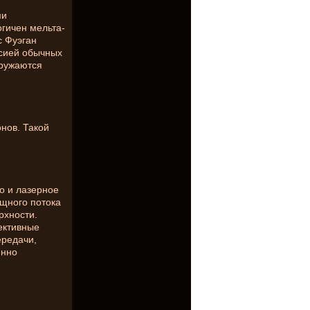
ми
гичен мельта-
с Фуэган
сией обычных
оружаются
нов. Такой
о и лазерное
щного потока
рхности.
ективные
ередачи,
енно