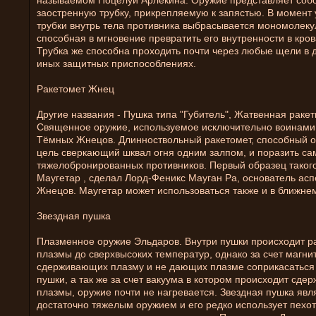
называемом Поцелуй Арлекина. Оружие представляет соб
заостренную трубку, прикрепляемую к запястью. В момент 
трубки внутрь тела противника выбрасывается мономолеку
способная в мгновение превратить его внутренности в кро
Трубка же способна проходить почти через любые щели в 
иных защитных приспособлениях.
Ракетомет Жнец
Другие названия - Пушка типа "Губитель", Жатвенная раке
Священное оружие, используемое исключительно воинами
Тёмных Жнецов. Длинноствольный ракетомет, способный 
цель сверкающий шквал огня одним залпом, и поразить са
тяжелобронированных противников. Первый образец таког
Маугетар , сделал Лорд-Феникс Мауган Ра, основатель ас
Жнецов. Маугетар может использоваться также и в ближне
Звездная пушка
Плазменное оружие Эльдаров. Внутри пушки происходит р
плазмы до сверхвысоких температур, однако за счет магни
сдерживающих плазму и не дающих плазме соприкасаться
пушки, а так же за счет вакуума в котором происходит сде
плазмы, оружие почти не нагревается. Звездная пушка явл
достаточно тяжелым оружием и его редко использует пехо