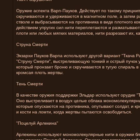
Оружие аспекта Варп-Пауков. Действует по такому прицнип
скручиваются и удерживаются в магнитном поле, а затем р
стволе и выбрасываются на противника в виде плотного ко
действием упругих сил нити переплетаются и разматывают
плоти или любых мягких материалов, нити разрезают их, ка
Струна Смерти
Экзархи Пауков Варпа используют другой вариант "Ткача Р
"Струну Смерти", выстреливающую тонкий и острый пучок у
который пронзает броню и скручиваются в тугую спираль в 
кромсая плоть жертвы.
Тень Смерти
В качестве оружия поддержки Эльдар используют орудие "
Оно выстреливает в воздух целые облака мономолекулярн
которые опускаются на противника, опутывают солдат, и к
и кости на ломти, когда жертвы пытаются освободиться.
"Поцелуй Арлекина"
Арлекины используют мономолекулярные нити в оружии бл