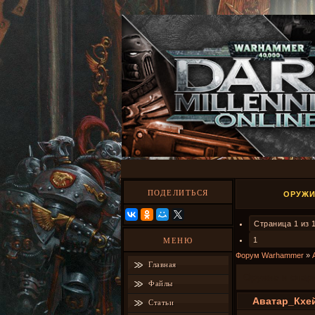
ПОДЕЛИТЬСЯ
ОРУЖИ
Страница
1
из
1
МЕНЮ
Форум Warhammer
»
Главная
Оружие и снар
Файлы
Аватар_Кхе
Статьи