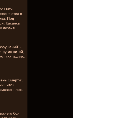
у: Нити
азгоняются в
мка. Под
ся. Касаясь
к лезвия.
азрушений" -
пругих нитей,
мягких тканях,
Тень Смерти".
ых нитей,
ромсают плоть
ижнего боя,