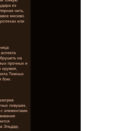
ой тонкую
удара из
лярная нить,
вавое месиво.
доспехах или
тница
 аспекта
обрушить на
мых прочных и
о оружия,
пекта Темных
м бою.
азогрев
тных ловушек,
 с элементами
рживание
яется
та Эльдар,