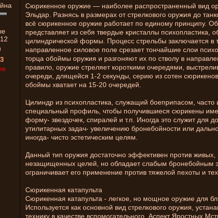
Сюрикенное оружие — наиболее распространенный вид о
Эльдар. Разнясь в размерах от стрелкового оружия до тан
всё сюрикенное оружие работает по единому принципу. О
ые
представляет из себя твердые кристаллы психопластика, 
12
цилиндрической формы. Процесс стрельбы заключается в т
0
направленное силовое поле срезает тончайшие слои психо
торца обоймы оружия и разгоняют их по стволу в направле
3
правило, оружие стреляет короткими очередями, выстрели
ne
очереди, длящейся 1-2 секунды, серию из сотен сюрикено
обоймы хватает на 15-20 очередей.
Цилиндр из психопластика, служащий боеприпасом, часто
специальный профиль, чтобы получившиеся сюрикены им
форму- звездочек, спиралей и т.п. Иногда это служит для 
утилитарных задач- увеличению бронебойности или дально
иногда- чисто эстетическим целям.
Данный тип оружия достаточно эффективен против живых,
незащищенных целей, но обладает слабым бронебойным 
ограничивает его применение против тяжелой пехоты и тех
Сюрикенная катапульта
Сюрикенная катапульта - легкое, но мощное оружие для бл
Используется как основной вид стрелкового оружия, устан
технику в качестве вспомогательного. Аспект Яростных Мс