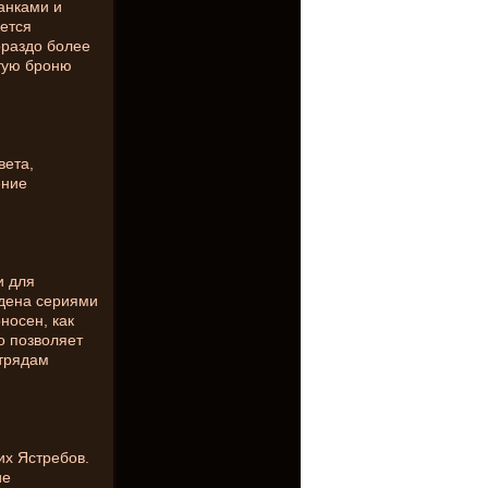
анками и
ется
ораздо более
тую броню
вета,
ение
и для
ждена сериями
носен, как
о позволяет
отрядам
их Ястребов.
ие