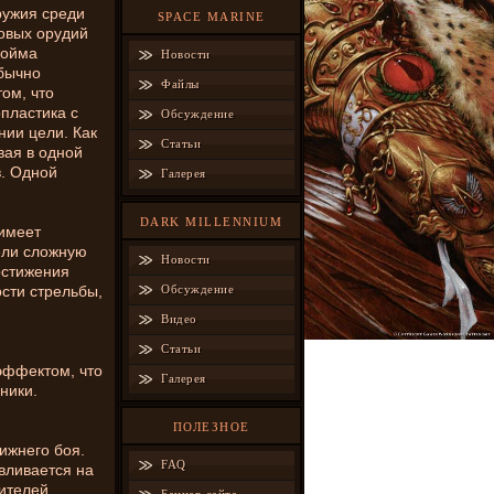
ружия среди
SPACE MARINE
ковых орудий
бойма
Новости
обычно
Файлы
ом, что
пластика с
Обсуждение
нии цели. Как
Статьи
вая в одной
в. Одной
Галерея
DARK MILLENNIUM
 имеет
ели сложную
Новости
достижения
сти стрельбы,
Обсуждение
Видео
Статьи
эффектом, что
Галерея
ники.
ПОЛЕЗНОЕ
ижнего боя.
FAQ
авливается на
тителей