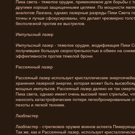
Пика света - тяжелое орудие, применяемое для борьбы с т
другими хорошо защищенными целями. По мощности явля
аналогом Лазгана, однако лазерные разряды Пики Света г
точны и лучше сфокусированы, что делает чрезмерно толс
бесполезной против ее выстрелов.
Импульсный лазер
Импульсный лазер - тяжелое орудие, модификация Пики С
получившее большую скорострельностью в обмен на сниж
эффективности против тяжелой брони.
Рассеянный лазер
Рассеяный лазер использует кристаллические энергоячейк
хранения лазерной энергии, которая может быть высвобо
мощных импульсов. Рассеяный лазер далеко не так смерто
Пика света, однако имеет очень высокий темп стрельбы, чт
наносить катастрофические потери легкобронированным 
пехоты и легкой технике.
Лазбластер
Лазбластер - стрелковое оружие воинов аспекта Пикирующ
Так же, как и Рассеянный лазер, использует кристаллическ