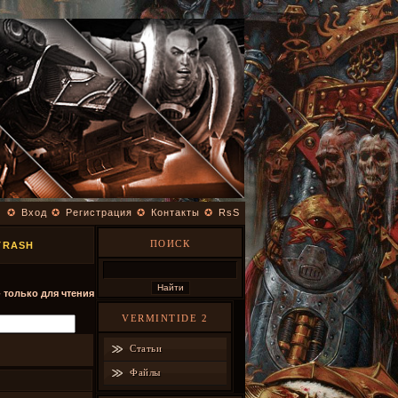
✪
Вход
✪
Регистрация
✪
Контакты
✪
RsS
ПОИСК
TRASH
- только для чтения
VERMINTIDE 2
Статьи
Файлы