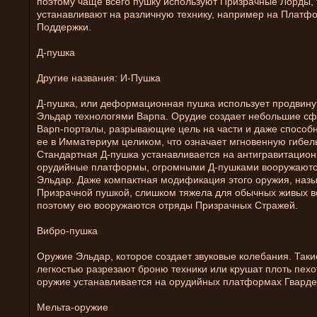
поэтому чаще всего пушку используют Призрачные Лорды, 
устанавливают на различную технику, например на Платф
Поддержки.
Д-пушка
Другие названия: И-Пушка
Д-пушка, или деформационная пушка использует продвину
Эльдар технологями Варпа. Орудие создает небольшие с
Варп-порталы, разрывающие цель на части и даже способн
ее в Имматериум целиком, что означает мгновенную гибел
Стандартная Д-пушка устанавливается на антигравитацио
орудийные платформы, огромными Д-пушками вооружаютс
Эльдар. Даже компактная модификация этого оружия, наз
Призрачной пушкой, слишком тяжела для обычных живых в
поэтому ею вооружаются отряды Призрачных Стражей.
Вибро-пушка
Оружие Эльдар, которое создает звуковые колебания. Таки
легкостью разрезают броню техники или крушат плоть пехо
оружие устанавливается на орудийных платформах Гварде
Мельта-оружие