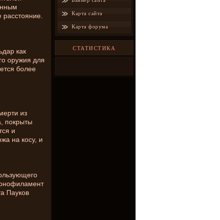
Баннер сайта
енным
Карта сайта
 расстояние.
Карта форума
СТАТИСТИКА
ьдар как
го оружия для
уется более
мерти из
, покрыты
тся и
жа на косу, и
пользующего
монофиламент
та Пауков