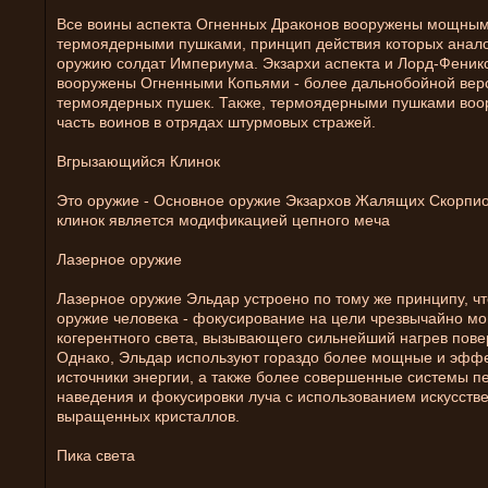
Все воины аспекта Огненных Драконов вооружены мощны
термоядерными пушками, принцип действия которых анало
оружию солдат Империума. Экзархи аспекта и Лорд-Феник
вооружены Огненными Копьями - более дальнобойной вер
термоядерных пушек. Также, термоядерными пушками во
часть воинов в отрядах штурмовых стражей.
Вгрызающийся Клинок
Это оружие - Основное оружие Экзархов Жалящих Скорпио
клинок является модификацией цепного меча
Лазерное оружие
Лазерное оружие Эльдар устроено по тому же принципу, чт
оружие человека - фокусирование на цели чрезвычайно мо
когерентного света, вызывающего сильнейший нагрев пове
Однако, Эльдар используют гораздо более мощные и эфф
источники энергии, а также более совершенные системы п
наведения и фокусировки луча с использованием искусств
выращенных кристаллов.
Пика света