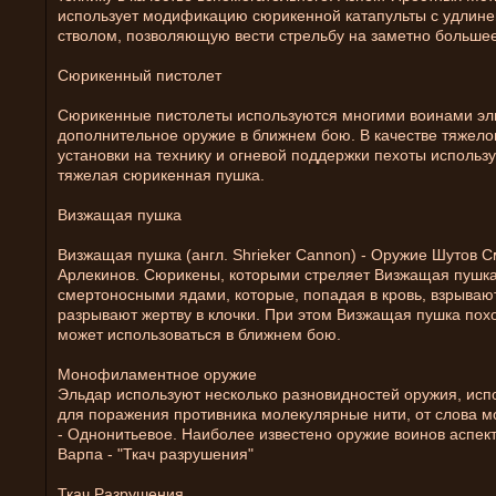
использует модификацию сюрикенной катапульты с удлин
стволом, позволяющую вести стрельбу на заметно большее
Сюрикенный пистолет
Сюрикенные пистолеты используются многими воинами эл
дополнительное оружие в ближнем бою. В качестве тяжело
установки на технику и огневой поддержки пехоты использ
тяжелая сюрикенная пушка.
Визжащая пушка
Визжащая пушка (англ. Shrieker Cannon) - Оружие Шутов С
Арлекинов. Сюрикены, которыми стреляет Визжащая пушка
смертоносными ядами, которые, попадая в кровь, взрываю
разрывают жертву в клочки. При этом Визжащая пушка похо
может использоваться в ближнем бою.
Монофиламентное оружие
Эльдар используют несколько разновидностей оружия, ис
для поражения противника молекулярные нити, от слова 
- Однонитьевое. Наиболее известено оружие воинов аспек
Варпа - "Ткач разрушения"
Ткач Разрушения