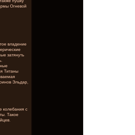
также пушку
ормы Огневой
тое владение
ферические
ые затянуть
ь.
нные
я Титаны
ываемая
оинов Эльдар,
е колебания с
ты. Такое
йцев.