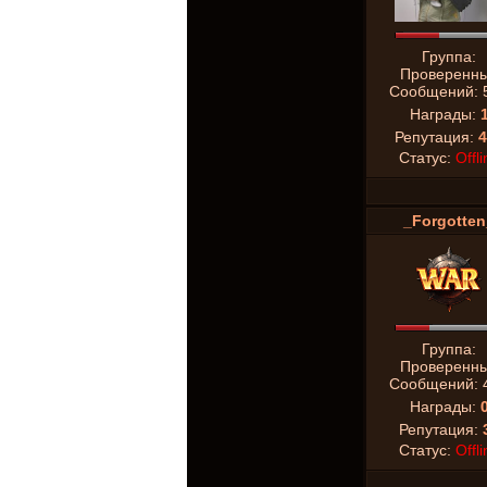
Группа:
Проверенн
Сообщений:
Награды:
Репутация:
4
Статус:
Offli
_Forgotten
Группа:
Проверенн
Сообщений:
Награды:
Репутация:
Статус:
Offli