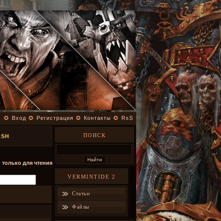
✪
Вход
✪
Регистрация
✪
Контакты
✪
RsS
ПОИСК
ASH
- только для чтения
VERMINTIDE 2
Статьи
Файлы