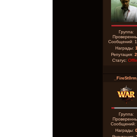
Группа:
Проверенн
Сообщений:
1
Награды:
Репутация:
2
Статус:
Offli
_FireSt0rm
Группа:
Проверенн
Сообщений:
Награды:
Репутация: