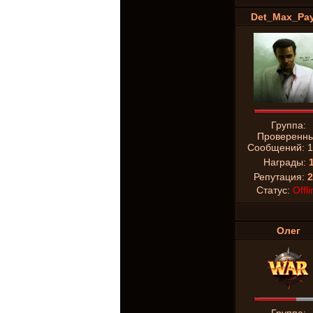
Det_Max_Pa
Группа:
Проверенн
Сообщений:
1
Награды:
Репутация:
2
Статус:
Offli
Олег