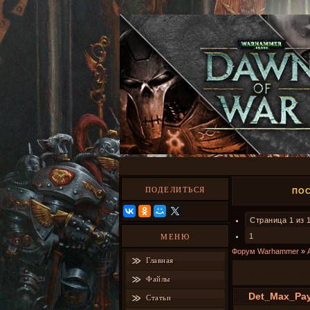
ПОДЕЛИТЬСЯ
ПОС
Страница
1
из
1
МЕНЮ
Форум Warhammer
»
Главная
Поступило пре
Файлы
Det_Max_Pa
Статьи