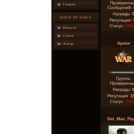
Проверенн
Галерея
Сообщений:
Награды:
DAWN OF WAR 3
Репутация:
Статус:
Offli
Новости
Статьи
Аркан
Файлы
Группа:
Проверенн
Награды:
Репутация:
1
Статус:
Offli
Det_Max_Pa