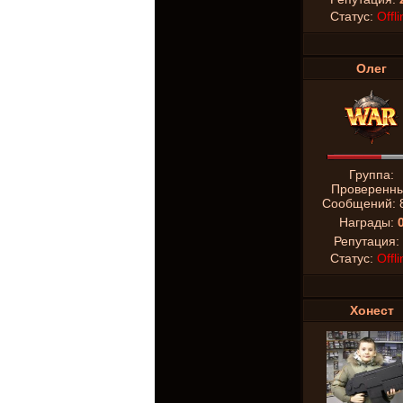
Статус:
Offli
Олег
Группа:
Проверенн
Сообщений:
Награды:
Репутация:
Статус:
Offli
Хонест