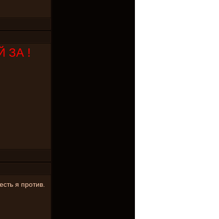
 ЗА !
есть я против.