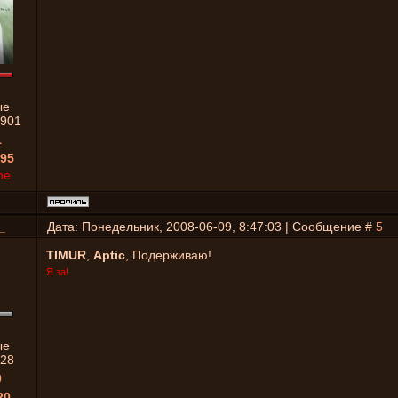
ые
901
1
95
ne
_
Дата: Понедельник, 2008-06-09, 8:47:03 | Сообщение #
5
TIMUR
,
Aptic
, Подерживаю!
Я за!
ые
28
0
20