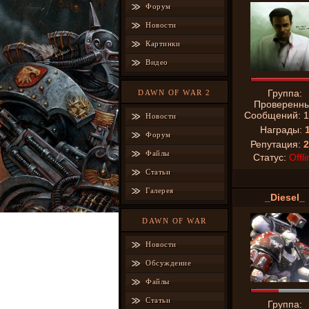
Форум
Новости
Картинки
Видео
Группа:
DAWN OF WAR 2
Проверенн
Сообщений:
1
Новости
Награды:
Форум
Репутация:
2
Файлы
Статус:
Offli
Статьи
Галерея
_Diesel_
DAWN OF WAR
Новости
Обсуждение
Файлы
Статьи
Группа: