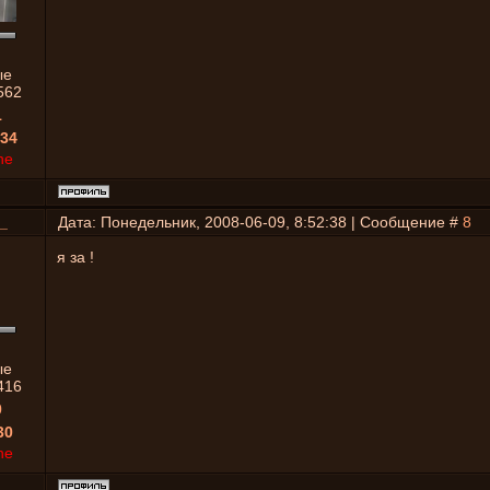
ые
562
1
34
ne
_
Дата: Понедельник, 2008-06-09, 8:52:38 | Сообщение #
8
я за !
ые
416
0
30
ne