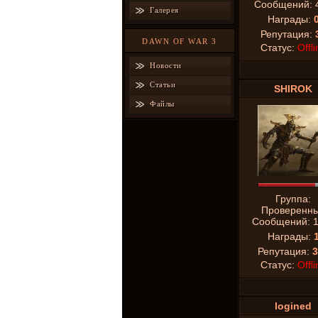
Сообщений:
Галерея
Награды:
Репутация:
DAWN OF WAR 3
Статус:
Offli
Новости
Статьи
SHIROK
Файлы
Группа:
Проверенн
Сообщений:
Награды:
Репутация:
3
Статус:
Offli
logined