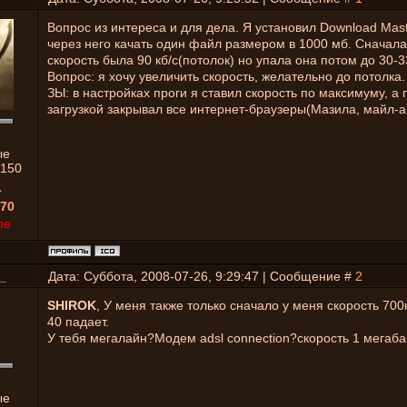
Вопрос из интереса и для дела. Я установил Download Mast
через него качать один файл размером в 1000 мб. Сначала
скорость была 90 кб/с(потолок) но упала она потом до 30-33
Вопрос: я хочу увеличить скорость, желательно до потолка.
ЗЫ: в настройках проги я ставил скорость по максимуму, а
загрузкой закрывал все интернет-браузеры(Мазила, майл-аг
ые
1150
1
70
ne
_
Дата: Суббота, 2008-07-26, 9:29:47 | Сообщение #
2
SHIROK
, У меня также только сначало у меня скорость 700
40 падает.
У тебя мегалайн?Модем adsl connection?скорость 1 мегаба
ые