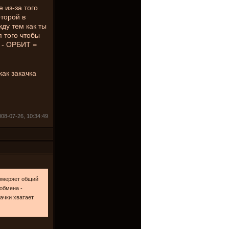
 из-за того
оторой в
ду тем как ты
я того чтобы
 - ОРБИТ =
как закачка
08-07-26, 10:34:49
измеряет общий
обмена -
ачки хватает