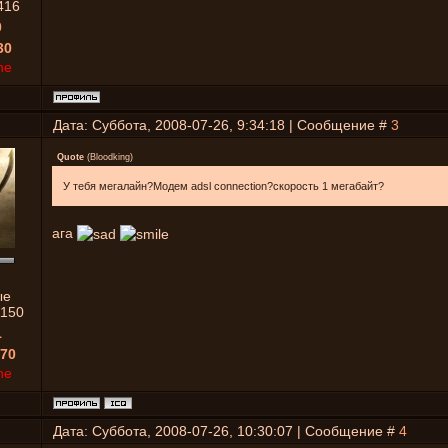
416
0
30
ne
Дата: Суббота, 2008-07-26, 9:34:18 | Сообщение #
3
Quote
(
Bloodking
)
У тебя мегалайн?Модем adsl connection?скорость 1 мегабайт?
ага
ые
1150
1
70
ne
Дата: Суббота, 2008-07-26, 10:30:07 | Сообщение #
4