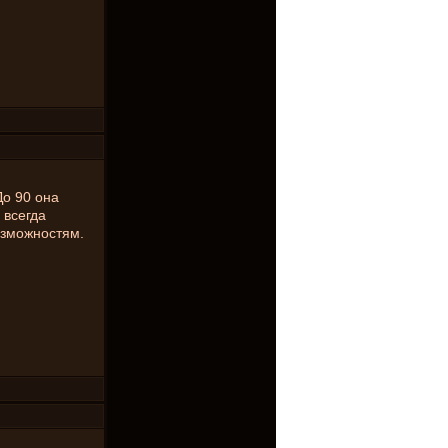
До 90 она
 всегда
озможностям.