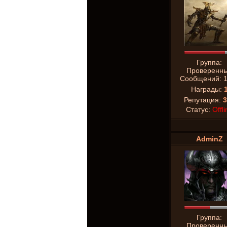
Группа:
Проверенн
Сообщений:
Награды:
Репутация:
3
Статус:
Offli
AdminZ
Группа:
Проверенн