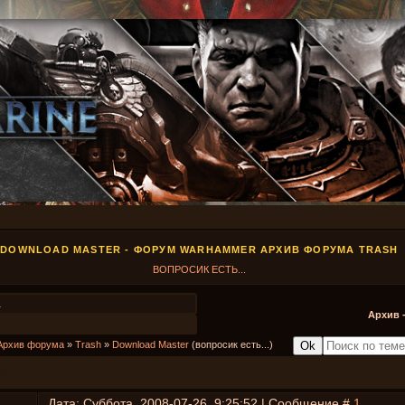
DOWNLOAD MASTER - ФОРУМ WARHAMMER АРХИВ ФОРУМА TRASH
ВОПРОСИК ЕСТЬ...
1
Архив 
Архив форума
»
Trash
»
Download Master
(вопросик есть...)
er
Дата: Суббота, 2008-07-26, 9:25:52 | Сообщение #
1