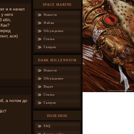
SPACE MARINE
er и я начал
 у него
Новости
 кб/с.
Файлы
 Как?
 перед
Обсуждение
ент, ася)
Статьи
Галерея
DARK MILLENNIUM
Новости
Обсуждение
Видео
Статьи
кб, а потом до
Галерея
йт?
ПОЛЕЗНОЕ
FAQ