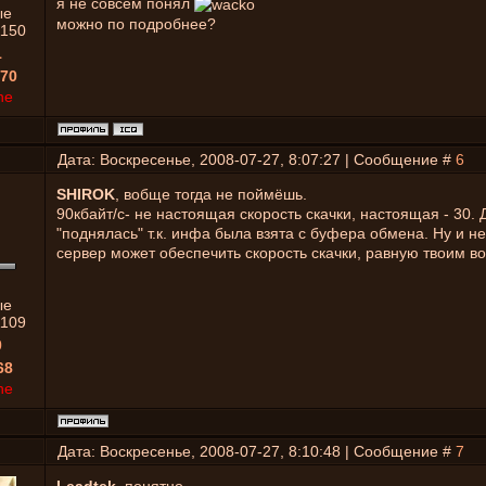
я не совсем понял
ые
можно по подробнее?
1150
1
70
ne
Дата: Воскресенье, 2008-07-27, 8:07:27 | Сообщение #
6
SHIROK
, вобще тогда не поймёшь.
90кбайт/с- не настоящая скорость скачки, настоящая - 30. 
"поднялась" т.к. инфа была взята с буфера обмена. Ну и не
сервер может обеспечить скорость скачки, равную твоим в
ые
1109
0
68
ne
Дата: Воскресенье, 2008-07-27, 8:10:48 | Сообщение #
7