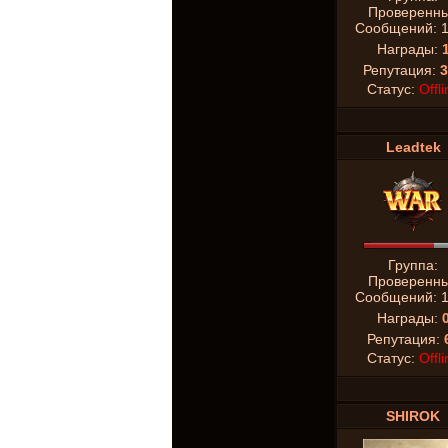
Проверенн
Сообщений:
Награды:
Репутация:
3
Статус:
Offli
Leadtek
Группа:
Проверенн
Сообщений:
Награды:
Репутация:
Статус:
Offli
SHIROK