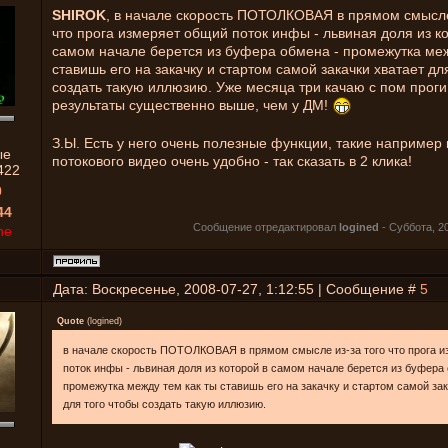
SHIROK
, в начале скорость ПОТОЛКОВАЯ в прямом смысле
что прога измеряет общий поток инфы - львиная доля из к
самом начале берется из буфера обмена - промежутка меж
ставишь его на закачку и стартом самой закачки хватает дл
создать такую иллюзию. Уже месяца три качаю с пом проги
результаты существенно выше, чем у ДМ!
З.Ы. Есть у него очень полезные функции, такие например 
ые
потокового видео очень удобно - так сказать в 2 клика!
422
0
44
Сообщение отредактировал
logined
-
Суббота, 20
ne
Дата: Воскресенье, 2008-07-27, 1:12:55 | Сообщение #
5
Quote
(
logined
)
в начале скорость ПОТОЛКОВАЯ в прямом смысле из-за того что прога 
поток инфы - львиная доля из которой в самом начале берется из буфера 
промежутка между тем как ты ставишь его на закачку и стартом самой зак
для того чтобы создать такую иллюзию.