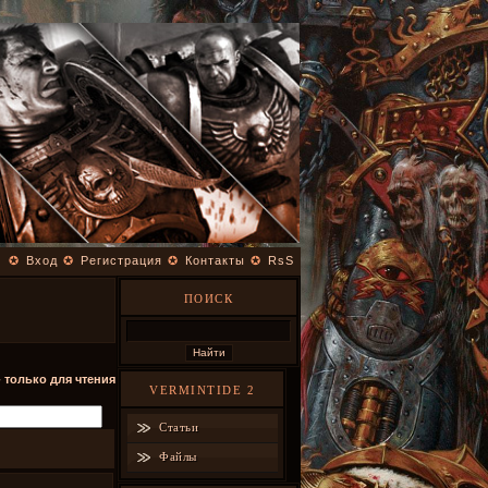
✪
Вход
✪
Регистрация
✪
Контакты
✪
RsS
ПОИСК
- только для чтения
VERMINTIDE 2
Статьи
Файлы