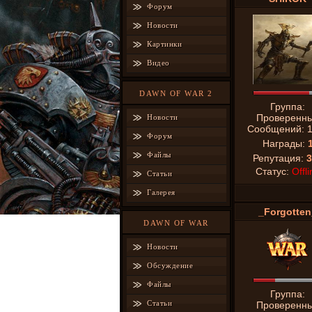
Форум
Новости
Картинки
Видео
DAWN OF WAR 2
Группа:
Проверенн
Новости
Сообщений:
Форум
Награды:
Файлы
Репутация:
3
Статус:
Offli
Статьи
Галерея
_Forgotten
DAWN OF WAR
Новости
Обсуждение
Файлы
Группа:
Статьи
Проверенн