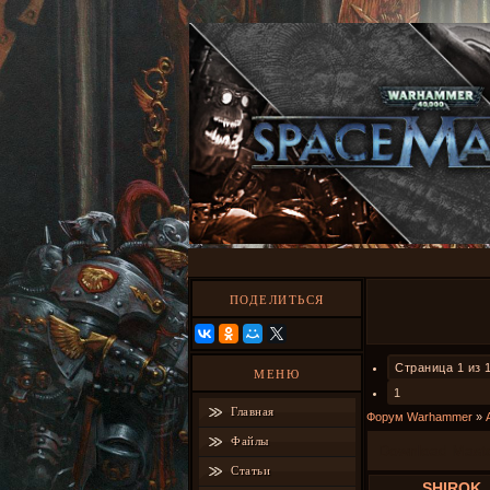
ПОДЕЛИТЬСЯ
Страница
1
из
МЕНЮ
1
Главная
Форум Warhammer
»
Файлы
Download Mast
Статьи
SHIROK