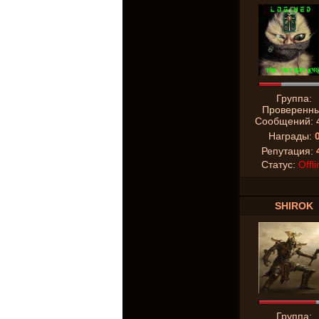
Группа:
Проверенн
Сообщений:
Награды:
Репутация:
Статус:
Offli
SHIROK
Группа: