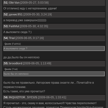
[
51
]
Obi-Van
[2009-05-27, 5:03:58]
О! отлично) жду с нетерпением, удачи!
[
52
]
денис951
[2009-05-30, 3:24:19]
а перевод уже завершон)))))))))
[
53
]
Faithful
[2009-05-30, 4:32:35]
А выложите сюда ?:)
[
54
]
Trial
[2009-06-05, 0:17:16]
Quote
(
Faithful
)
А выложите сюда ?
да да,было бы оч неплохо
[
55
]
broodlord
[2009-06-05, 1:13:49]
Quote
(
Trial
)
было бы оч неплохо
было бы не правильно. Авторские права знаете ли... Почитайте в
первоисточнике.
Есть такие, кто уже прочитал?
[
56
]
INQUIZITOR_SYCUS
[2009-06-05, 1:33:41]
Я прочитал - это, скажу я вам, колоссально!!! Чувства переполняют!
Столь неожиданное решение, принятое Примархом [spoiler]Альфарием