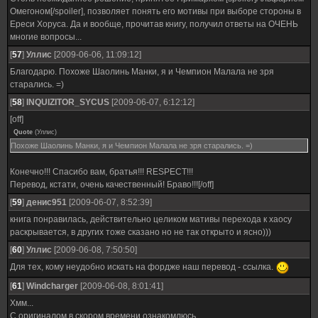
Омегоном[/spoiler], позволяет понять его мотивы при выборе стороны в
Ереси Хоруса. Да и вообще, прочитав книгу, получил ответы на ОЧЕНЬ
многие вопросы...
[
57
]
Уллис
[2009-06-06, 11:09:12]
Благодарю. Похоже Шаолинь Манки, я и Чемпион Малала не зря
старались. =)
[
58
]
INQUIZITOR_SYCUS
[2009-06-07, 6:12:12]
[off]
Quote
(
Уллис
)
Похоже Шаолинь Манки, я и Чемпион Малала не зря старались. =)
Конечно!!! Спасибо вам, братья!!! RESPECT!!!
Перевод, кстати, очень качественный! Браво!!![/off]
[
59
]
денис951
[2009-06-07, 8:52:39]
книга понравилась, действительно целиком мативы перехода к хаосу
раскрывается, в других тоже сказано но не так открыто и ясно)))
[
60
]
Уллис
[2009-06-08, 7:50:50]
Для тех, кому неудобно искать на фордже наш перевод - ссылка.
[
61
]
Windcharger
[2009-06-08, 8:01:41]
Хмм...
С оригиналом в скором времени ознакомлюсь.