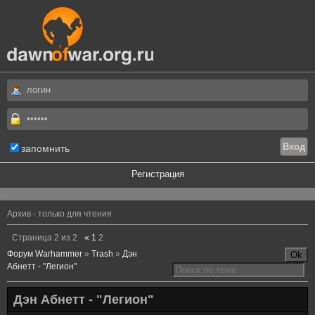
запомнить
Регистрация
.
Архив - только для чтения
Страница
2
из
2
«
1
2
Форум Warhammer
»
Trash
»
Дэн
Абнетт - "Легион"
Дэн Абнетт - "Легион"