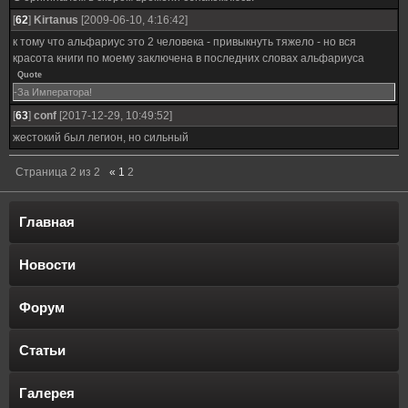
[
62
]
Kirtanus
[2009-06-10, 4:16:42]
к тому что альфариус это 2 человека - привыкнуть тяжело - но вся
красота книги по моему заключена в последних словах альфариуса
Quote
-За Императора!
[
63
]
conf
[2017-12-29, 10:49:52]
жестокий был легион, но сильный
Страница
2
из
2
«
1
2
Главная
Новости
Форум
Статьи
Галерея