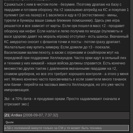
Сражаться с ним в чистом поле - безумие. Поэтому драпаю на базу с
гвардами и готовим оборону. На т2 заказываю апгрейд на КС и покупаю 1
пулемет (ап на лазер) и 1 василиск и иду в т3 (естественно - мины,
турели и бункеры ваши самые ближние помошники). Здесь уже игра
решается и все зависит от карты. Если орк пошел в масс т2 - продавит
оборону как нефиг. Если напал и легко получив по морде (пулеметы и
васи здорово давят на мораль игрока) отступил - есть шансы. Вкачанный
КС аккуратно сносит с флангов точки и посты - потом сразу драпает.
Желательно ему купить химерку. Если дожили до т3 - поехали.
Василисками валим пехоту, а каски с огринами и снайпером жгут на
передовой при поддержке Хеллхаундов. Часто орки идут в сильный пех
и техники у них никакой - наши войска должны справится. Есть конечно
множество других тактик с давлением вкачанными гвардами на т2,
спамом церберов, но все это требует хорошего контроля - а этого у меня
нет. Можно конечно часто просвечивать и если заметили много тачанок
или банки - перейти на часовых вместо Хеллхаундов, но это уже чисто
импровизация.
ЗЫ - в 70% битв - я продуваю оркам. Просто задавливают сначала и
отрезают эко:(
[
21
]
Ardias
[2008-09-07, 7:37:32]
Quote
а 5й с половиной минуте только за СМ у тя может быть техника