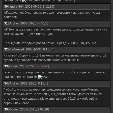
своего пути(
) МОЯ аська в профайле..[/off]
[
30
]
andrei344
[2008-09-09, 8:12:36]
[off]как logined будет време го в асе поговорим и договоримся уогда
поиграем
[
31
]
Ardias
[2008-09-10, 4:46:00]
[off]Зомг, я доказывать ничего не намереваюсь... хочешь играть - стучись
сам, не хочешь - иди с миром...[/off]
Сообщение отредактировал
Ardias
-
Среда, 2008-09-10, 4:50:02
[
32
]
Саблезуб
[2008-10-31, 8:15:44]
Развивай оборону ........2-3 пехоты и героя хватит на первое время.......2
турели и делай упор на развитие экономики и базы!
[
33
]
Gudoc
[2008-12-10, 2:14:20]
Гы против орков хорошо фаст тех+антитех чтоб агитпункты поломать
дальше дело за малым
[
34
]
Ardias
[2008-12-10, 8:15:43]
Любой фаст накрывается пришедшими шутами+слагами+Меком,
которые срубают тебе все гены, ЛП, декапят точки, даже если ты их
отгоняешь и выходишь в т2, то сидишь с эко 50/10, а к тебе прётся
первый пак нобов...
[
35
]
Gudoc
[2008-12-11, 2:08:26]