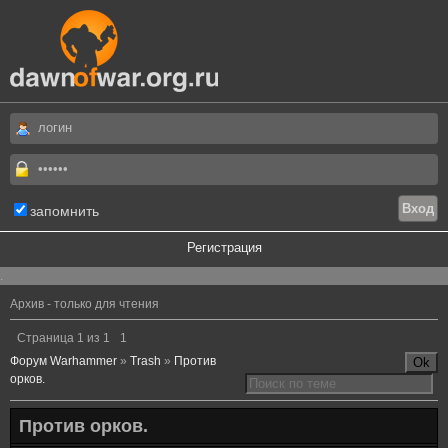
запомнить
Регистрация
.
Архив - только для чтения
Страница
1
из
1
1
Форум Warhammer
»
Trash
»
Против
орков.
Против орков.