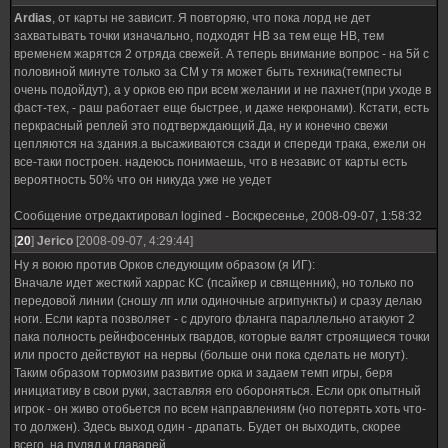
Ardias
, от карты не зависит. Я повторяю, что пока лорд не дет
захватывать точки изначально, подходят НВ за тем еще НВ, тем
временем жарятся 2 отряда свежей. А теперь внимание вопрос - на 5й с
половиной минуте только за СМ у тя может быть техника(темпесты
очень подойдут), а у орков ею при всем желании и не пахнет(при уходе в
фаст-тех, - раш работает еще быстрее, и даже некронами). Кстати, есть
перкрасный реплей это подтверждающий.Да, ну и конечно свежи
цепляются на здания.а высаживаются сзади и спереди трака, ежели он
все-таки построен. надеюсь понимаешь, что в независ от карты есть
вероятность 50% что он никуда уже не уедет
Сообщение отредактировал
logined
-
Воскресенье, 2008-09-07, 1:58:32
[
20
]
Jerico
[2008-09-07, 4:29:44]
Ну я воюю против Орков следующим образом (я ИГ):
Вначале идет жесткий харрас КС (псайкер и священник), но только по
передовой линии (сношу лп или одиночные агрипункты) и сразу делаю
ноги. Если карта позволяет - с другого фланга параллельно атакуют 2
пака полность рейнфосенных гвардов, которые валят строящиеся точки
или просто действуют на нервы (больше они пока сделать не могут).
Таким образом тормозим развитие орка и задаем темп игры, беря
инициативу в свои руки, заставляя его обороняться. Если орк опытный
игрок - он живо отобьется по всем направлениям (но потерять хоть что-
то должен). Здесь выход один - драпать. Будет он выходить, скорее
всего, на пулял и главарей.