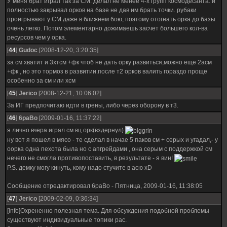
У меня брат играл так за СМ. делал не менее 4-х групп космодесанта. и
полностью закрывал орков на базе не дав им брать точки. рубаки
проигрывают у СМ даже в ближнем бою, поэтому отогнать орка до базы
очень легко. Потом элементарно дожимаешь засчет большего кол-ва
ресурсов чем у орка.
[
44
]
Gudoc
[2008-12-20, 3:20:35]
за см хватит и 3хтсм +фк чтоб не дать орку развиться,можно еще 2асм
+фк , но это тормоз в развитии.после т2 орков валить гораздо проще
особенно за см или хсм
[
45
]
Jerico
[2008-12-21, 10:06:02]
За ИГ предпочитаю идти в грены, либо через оборону в т3.
[
46
]
6paBo
[2009-01-16, 11:37:22]
я лично вчера играл см вц орк(вздернул)
ну вот я пошел в мясо - те сделал в начае 5 паков см + серых и угадал,- у
оорка одна пехота была но с апгрейдами , она серым с поддержкой см
нечего не смогла противопоставить, в результате - я вин!
P.S. демку могу кинуть, кому надо стучите в асю xD
Сообщение отредактировал
6paBo
-
Пятница, 2009-01-16, 11:38:05
[
47
]
Jerico
[2009-02-09, 0:36:34]
[info]Охрененно полезная тема. Для обсуждения подобной проблемы
существуют индивидуальные топики рас.