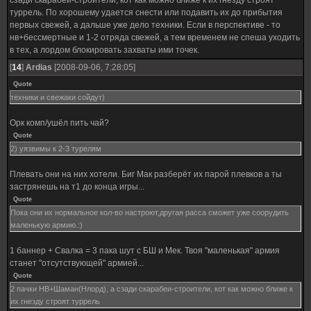
сзади скарабеи-строители, кот как можно ближе к их гнезду строят
туррель. По хорошему удается снести или подавить их до прибытия
первых свежей, а дальше уже дело техники. Если в перспективе - то
нв+бессмертные и 1-2 отряда свежей, а тем временем не спеша уходить
в тех, а лордом блокировать захваты ими точек.
[
14
]
Ardias
[2008-09-06, 7:28:05]
Quote
техники и свежаки сойдут)
Орк комп/ушёл пить чай?
Quote
2) уязвимы к 2-3 турелям
Плевать они на них хотели. Биг Мак разберёт их парой плевков а ты
застрянешь на т1 до конца игры...
Quote
Пока они их нормальное кол-во настроют,другая расса сможет уже соорудить
маленькую армию.:)
1 баннер + Свалка = 3 пака шут с БШ и Мек. Твоя "маленькая" армия
станет "отсутствующей" армией...
Quote
2 пачки НВ+Шаман(Нлорд), а сзади скарабеи-строители, кот как можно ближе к
их гнезду строят туррель