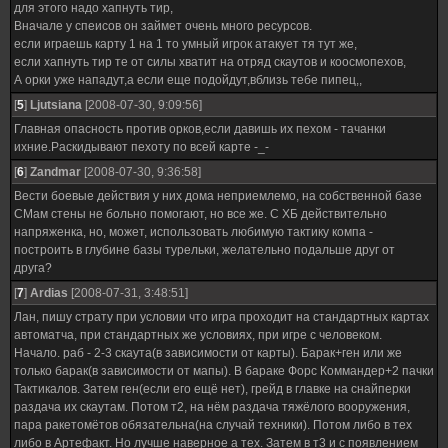
для этого надо хапнуть тир,
Вначале у спеисов он займет очень много ресурсов.
если играешь карту 1 на 1 то умный игрок атакует тя тут же,
если хапнуть тир те от силы хватит на отряд скаутов и коосмопехов,
А орки уже нападут,а если еще подойдут,вблизь тебе пипец,,
[
5
]
Ljutsiana
[2008-07-30, 9:09:56]
Главная опасность против орков,если давишь их пехом - тачанки
ихние.Раскидывают пехоту по всей карте -_-
[
6
]
Zandmar
[2008-07-30, 9:36:58]
Вести боевые действия у них дома неприемлемо, на собственной базе
СМам стены не больно помогают, но все же. С ХБ действительно
напряженка, но, может, использовать любимую тактику компа -
построить в глубине базы турельки, желательно подальше друг от
друга?
[
7
]
Ardias
[2008-07-31, 3:48:51]
Лан, пишу страту при условии что игра проходит на стандартных картах
автоматча, при стандартных же условиях, при игре с человеком.
Начало. раб - 2-3 скаута(в зависимости от карты). Барак+ген или же
только барак(в зависимости от мапы). В бараке Форс Коммандер+2 пачки
Тактикалов. Затем ген(если его ещё нет), грейд в главке на снайперки
раздача их скаутам. Потом т2, на нём раздача тяжёлого вооружения,
пара ракетомётов обязательна(на случай техники). Потом либо в тех
либо в Артефакт. Но лучше наверное а тех. Затем в т3 и с появлением