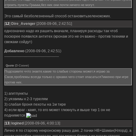
строить пункты Граааа,без них они почти ничего не могут.
Это самый безболезненный способ остановитьзеленокожих.
[
12
]
Dire_Avenger
[2008-09-06, 2:42:51]
однозначно надо их рашить вначале, планируя расходы так чтоб
поскорее появился антитех (кронам это не оч важно - против техники и
свежаки сойдут)
Добавлено
(2008-09-06, 2:42:51)
---------------------------------------------
Quote
(
D-Coover
)
Подскажите ччто знаете.какие то слабые стороны может.я играю за
Смов,проблемы всегда только с орками.чего стоит опасаться?именно при игре
против них.
1) агитпункты
2) уязвимы к 2-3 турелям
3) слабая броня пехоты на 1м тире
4) если враг - камп, то его может глюкнуть и выше тир 1 он не
поднимется
[
13
]
logined
[2008-09-06, 4:00:13]
Лично я по старому некронскому рашу даю..2 пачки НВ+Шаман(Нлорд), а