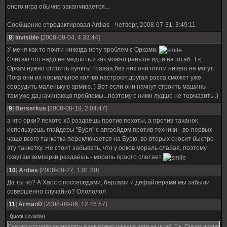
оного игра обычно заканчивается...
Сообщение отредактировал
Ardias
-
Четверг, 2008-07-31, 3:49:11
[
8
]
Invisible
[2008-08-04, 4:33:44]
У меня как то почти никогда нету проблем с Орками.
Считаю что надо не медлить и как можно раньше идти на штаб. Т.к.
Оркам нужно строить пункты Граааа,без них они почти ничего не могут.
Пока они их нормальное кол-во настроют,другая расса сможет уже
соорудить маленькую армию.:) Вот если они начнут строить машины -
там уже да,начинаюцо проблемы...поэтому с ними лудше не тормазить .)
[
9
]
Berserkus
[2008-08-18, 2:04:47]
а что орки? пехоте хб раздаёшь против пехоты, а против тачанок
используешь глайдеры "Буря" с апгрейдом против техники - во-первых
чаще всего танкетка переключается на Бурю, во-вторых сносит быстро
эту танкетку. Не стоит забывать, что у орков мораль слабая, поэтому
скаутам кемперки раздаёшь - мораль просто слетает
[
10
]
Ardias
[2008-08-27, 1:01:30]
Да ты чо? А Хаос с поссеседами, берсами и дефайлерами мы забыли
совершенно случайно? Олололол
[
11
]
ArmanD
[2008-09-06, 12:46:57]
Quote
(
Invisible
)
Считаю что надо не медлить и как можно раньше идти на штаб. Т.к. Оркам нужно