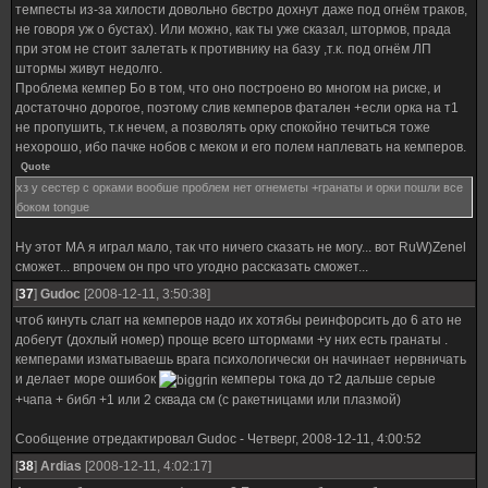
темпесты из-за хилости довольно бвстро дохнут даже под огнём траков,
не говоря уж о бустах). Или можно, как ты уже сказал, штормов, прада
при этом не стоит залетать к противнику на базу ,т.к. под огнём ЛП
штормы живут недолго.
Проблема кемпер Бо в том, что оно построено во многом на риске, и
достаточно дорогое, поэтому слив кемперов фатален +если орка на т1
не пропушить, т.к нечем, а позволять орку спокойно течиться тоже
нехорошо, ибо пачке нобов с меком и его полем наплевать на кемперов.
Quote
хз у сестер с орками вообше проблем нет огнеметы +гранаты и орки пошли все
боком tongue
Ну этот МА я играл мало, так что ничего сказать не могу... вот RuW)Zenel
сможет... впрочем он про что угодно рассказать сможет...
[
37
]
Gudoc
[2008-12-11, 3:50:38]
чтоб кинуть слагг на кемперов надо их хотябы реинфорсить до 6 ато не
добегут (дохлый номер) проще всего штормами +у них есть гранаты .
кемперами изматываешь врага психологически он начинает нервничать
и делает море ошибок
кемперы тока до т2 дальше серые
+чапа + библ +1 или 2 сквада см (с ракетницами или плазмой)
Сообщение отредактировал
Gudoc
-
Четверг, 2008-12-11, 4:00:52
[
38
]
Ardias
[2008-12-11, 4:02:17]