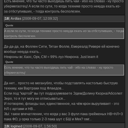
Есть мнение, что ты часто выходишь пить чай - ибо на словах - ну просто
убермегаотец! А если по сути, то когда технике просто некуда ехать из-
за отбступивших, - тогда контроль бесполезен.
[
18
]
Ardias
[2008-09-07, 12:09:32]
Quote
А если по сути, то когда технике просто некуда ехать из-за отбступивших, - тогда
контроль бесполезен.
Да-да-да, на Фоллен Сити, Титан Фолле, Емереалд Ривере ей конечно
вообще некуда ехать...
Некроны вс Хаос, Орк, СМ = 99% луз Некрона. Just learn it
Quote
Есть мнение, что ты часто выходишь пить чай - ибо на словах - ну просто
убермегаотец!
Да нет... просто не меганубло, чтобы подставлять настолько быструю
технику, как Вартраки под Флаедов...
Если под "картой" вы тут подразумеваете Эдем/Долину Кхорна/Абсолют
Зеро, то я тут могу не отписываться...
И потворяю, флаеды sux, единственное, на чём крон выруливает - это
НЛ с артами и НВ...
ЗЫ: такое впечатление, что когда у вас 3 фулл пака грейженых НВ+НЛ+3
пака ФО, у орка только 2-3 пака шут с БШ и Мек? омг...
[
19
]
logined
[2008-09-07, 1:56:50]