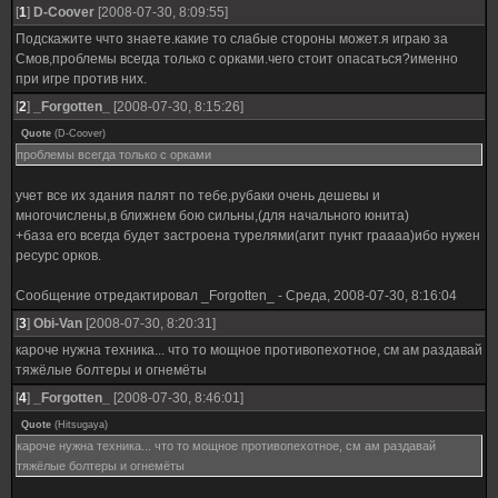
[
1
]
D-Coover
[2008-07-30, 8:09:55]
Подскажите ччто знаете.какие то слабые стороны может.я играю за
Смов,проблемы всегда только с орками.чего стоит опасаться?именно
при игре против них.
[
2
]
_Forgotten_
[2008-07-30, 8:15:26]
Quote
(
D-Coover
)
проблемы всегда только с орками
учет все их здания палят по тебе,рубаки очень дешевы и
многочислены,в ближнем бою сильны,(для начального юнита)
+база его всегда будет застроена турелями(агит пункт граааа)ибо нужен
ресурс орков.
Сообщение отредактировал
_Forgotten_
-
Среда, 2008-07-30, 8:16:04
[
3
]
Obi-Van
[2008-07-30, 8:20:31]
кароче нужна техника... что то мощное противопехотное, см ам раздавай
тяжёлые болтеры и огнемёты
[
4
]
_Forgotten_
[2008-07-30, 8:46:01]
Quote
(
Hitsugaya
)
кароче нужна техника... что то мощное противопехотное, см ам раздавай
тяжёлые болтеры и огнемёты