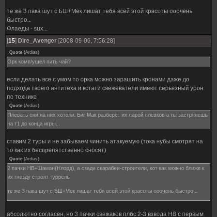
те же 3 пака шут с БШ+Мек лишат тебя всей этой красоты ооочень
быстро...
Флаеды - sux...
[
15
]
Dire_Avenger
[2008-09-06, 7:56:28]
Quote
(
Ardias
)
Орк комп/ушёл пить чай?
если делать все с умом то орка можно зарашить кронами даже до
подхода твоего антитеха и кстати свежеватели имеют серьезный урон
по технике
Quote
(
Ardias
)
Плевать они на них хотели. Биг Мак разберёт их парой плевков а ты застрянешь
на т1 до конца игры...
ставим 2 туры и не забываем чинить атакуемую (тока нубы смотрят на
то как их беспрепятственно сносят)
Quote
(
Ardias
)
2 пачки НВ+Шаман(Нлорд), а сзади скарабеи-строители, кот как можно ближе к
их гнезду строят туррель
те же 3 пака шут с БШ+Мек лишат тебя всей этой красоты ооочень быстро...
абсолютно согласен, но 3 пачки свежаков плбс 2-3 взвода НВ с первым