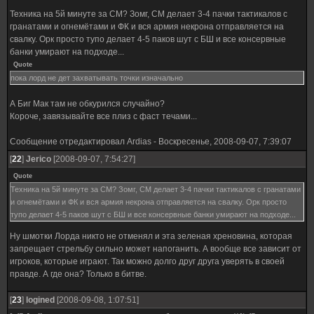
Техника на 5й минуте за СМ? Зомг, СМ делает 3-4 пачки тактикалов с
гранатами и огнемётами и ФК и вся армия некрона отправляется на
свалку. Орк просто тупо делает 4-5 паков шут с БШ и все консервные
банки умирают на подходе...
Quote
пока лорд не дет захватывать точки изначально
А Биг Мак там не обкурился случайно?
Короче, завязывайте все плиз с фаст течами...
Сообщение отредактировал
Ardias
-
Воскресенье, 2008-09-07, 7:39:07
[
22
]
Jerico
[2008-09-07, 7:54:27]
Quote
Техника на 5й минуте за СМ? Зомг, СМ делает 3-4 пачки тактикалов с гранатами
и огнемётами и ФК и вся армия некрона отправляется на свалку. Орк просто
тупо делает 4-5 паков шут с БШ и все консервные банки умирают на подходе...
Ну шмотки Лорда никто не отменял и эта зеленая хреновина, которая
запрещает стрельбу сильно может напоганить. А вообще все зависит от
игроков, которые играют. Так можно долго друг друга уверять в своей
правде. А где она? Только в битве.
[
23
]
logined
[2008-09-08, 1:07:51]