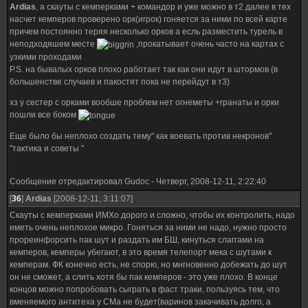
Ardias
, а скауты с кемперками + командор и уже можно в т2 далее в тех
насчет кемперов проверено орк(игрок) гоняется за ними по всей карте
причем постоянно теряя несколько орков а есль разместить турель в
неподходяшем месте
,прокатывает очень часто на картах с
узкими проходами
P.S. на бывалых орков плохо работает так как они идут в штормов (в
большенстве случаев и пакостят пока не перейдут в т3)
хз у сестер с орками вообше проблем нет огнеметы +гранаты и орки
пошли все боком
Еще было бы неплохо создать тему" как воевать против некронов"
"тактика и советы "
Сообщение отредактировал
Gudoc
-
Четверг, 2008-12-11, 2:22:40
[
36
]
Ardias
[2008-12-11, 3:11:07]
Скауты с кемперками ИМХо дорого и сложно, чтобы их контролить, надо
иметь очень неплохое микро. Гоняться за ними не надо, нужно просто
прореинфорсить пак шут и раздать им БШ, кинуться слаггами на
кемперов, кемперы убегают, в это время телепорт мека с шутами к
кемперам. ФК конечно есть, не спорю, но мнгновенно добежать до шут
он не сможет, а слить хотя бы пак кемперов - это уже плохо. В конце
концов можно попробовать сыграть в фаст траки, пользуясь тем, что
вменяемого антитеха у СМа не будет(варинов закачивать долго, а