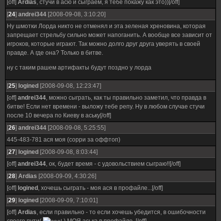
[off]
Ardias
, стучи в асю и сыграем, я тебе покажу как это))[/off]
[
24
]
andrei344
[2008-09-08, 3:10:20]
Ну шмотки Лорда никто не отменял и эта зеленая хреновина, которая
запрещает стрельбу сильно может напоганить. А вообще все зависит от
игроков, которые играют. Так можно долго друг друга уверять в своей
правде. А где она? Только в битве.
ну с таким рашем артифакты будут поздно у лорда
[
25
]
logined
[2008-09-08, 12:23:47]
[off]
andrei344
, можно сыграть, как ты правильно заметил, что правда в
битве! Если нет времени - выложу тебе репу. Ну в любом случае стучи
после 10 вечера по Киеву в аську[/off]
[
26
]
andrei344
[2008-09-08, 5:25:55]
445-483-781 ася моя (сорри за оффтоп)
[
27
]
logined
[2008-09-08, 8:03:44]
[off]
andrei344
, ок, будет время - с удовольствием сыграю!![/off]
[
28
]
Ardias
[2008-09-09, 4:30:26]
[off]
logined
, хочешь сыграть - моя ася в профайле...[/off]
[
29
]
logined
[2008-09-09, 7:10:01]
[off]
Ardias
, если правильно - то если хочешь убедится, в ошибочности