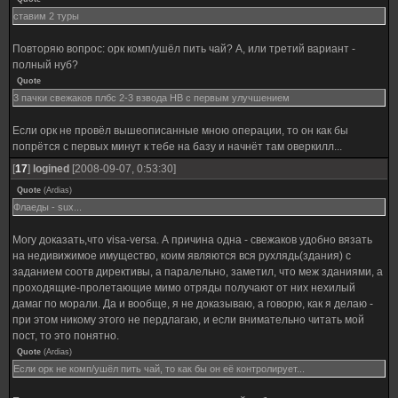
ставим 2 туры
Повторяю вопрос: орк комп/ушёл пить чай? А, или третий вариант -
полный нуб?
Quote
3 пачки свежаков плбс 2-3 взвода НВ с первым улучшением
Если орк не провёл вышеописанные мною операции, то он как бы
попрётся с первых минут к тебе на базу и начнёт там оверкилл...
[
17
]
logined
[2008-09-07, 0:53:30]
Quote
(
Ardias
)
Флаеды - sux...
Могу доказать,что visa-versa. А причина одна - свежаков удобно вязать
на недивижимое имущество, коим являются вся рухлядь(здания) с
заданием соотв директивы, а паралельно, заметил, что меж зданиями, а
проходящие-пролетающие мимо отряды получают от них нехилый
дамаг по морали. Да и вообще, я не доказываю, а говорю, как я делаю -
при этом никому этого не пердлагаю, и если внимательно читать мой
пост, то это понятно.
Quote
(
Ardias
)
Если орк не комп/ушёл пить чай, то как бы он её контролирует...