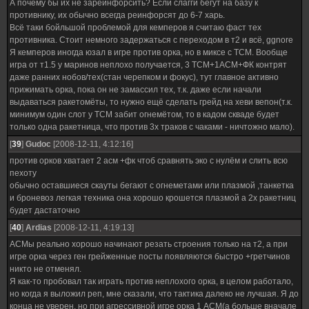
А почему бы их не зареинфорсить? Если слагги бегут на базу к
противнику, их обычно всегда реинфорсят до 6-7 харь.
Всё таки бойльшой проблемой для кемперов я считаю фаст тех
противника. Стоит немного задержаться с переходом в т2 и всё, ggnore
Я кемперов иногда юзал в игре против орка, но в миксе с ТСМ. Вообще
игра от т1.5 у маринов неплохо получается, 3 ТСМ+1АСМ+ФК контрят
даже ранних нобов/тех(стан черепком и фокус), тут главное активно
прижимать орка, пока он не замассил тех, т.к. даже если начали
выдаваться ракетомёты, то нужно ещё сделать грейд на хеви вепон(т.к.
минимум один слот у ТСМ забит огнемётом, то в кадом скваде будет
только одна ракетница, что против 3х траков с чаками - ничтожно мало).
[
39
]
Gudoc
[2008-12-11, 4:12:16]
против орков хватает 2 асм +фк чтоб сравнять эко с нулём и слить всю
пехоту
обычно оставшиеся скауты бегают с огнеметами или плазмой ,танкетка
и броневоз легкая техника она хорошо крошется плазмой а 2х ракетниц
будет дастаточно
[
40
]
Ardias
[2008-12-11, 4:19:13]
АСМы реально хорошо начинают резать строения только на т2, а при
игре орка через ген грейженные посты появляются быстро +гретчинов
никто не отменял.
Я как-то пробовал так играть против неплохого орка, в целом работало,
но когда я выложил реп, мне сказали, что тактика далеко не лучшая. Я до
конца не уверен, но при агрессивной игре орка 1 АСМ(а больше вначале