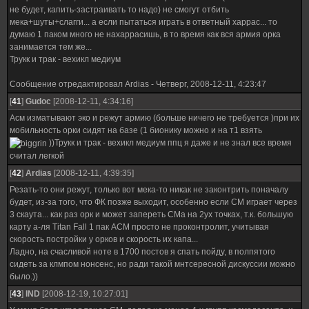
не будет, капить-застраивать то надо) не смогут отбить
мека+шуты+слагги... а если пытаться играть в ответный харрас... то
думаю 1 паком много не нахаррасишь, в то время как вся армия орка
занимается тем же...
Трукк и трак - вехикл медиум
Сообщение отредактировал
Ardias
-
Четверг, 2008-12-11, 4:23:47
[
41
]
Gudoc
[2008-12-11, 4:34:16]
Асм изматывают эко и режут армию (больше ничего не требуется )при их
мобильность орки сидят на базе (1 бионику можно и на т1 взять
))Трукк и трак - вехикл медиум ппц я даже и не знал все время
считал легкой
[
42
]
Ardias
[2008-12-11, 4:39:35]
Резать-то они режут, только вот мека-то никак не законтрить поначалу
будет, из-за того, что ФК позже выходит, особенно если СМ играет через
3 скаута... как раз орк и может запереть СМа на 2ух точках, т.к. большую
карту а-ля Titan Fall 1 пак АСМ просто не проконтролит, учитывая
скорость постройки у орков и скорость их капа...
Ладно, на счасливой ноте в 1700 постов я спать пойду, в полпятого
сидеть за клмпом нонсенс, но ради такой мнтсересной дискуссии можно
было.))
[
43
]
IND
[2008-12-19, 10:27:01]