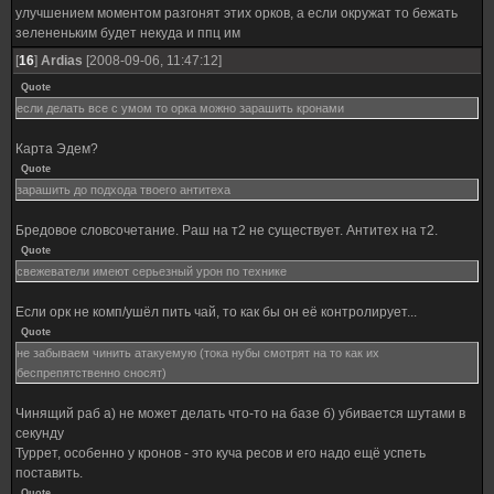
улучшением моментом разгонят этих орков, а если окружат то бежать
зелененьким будет некуда и ппц им
[
16
]
Ardias
[2008-09-06, 11:47:12]
Quote
если делать все с умом то орка можно зарашить кронами
Карта Эдем?
Quote
зарашить до подхода твоего антитеха
Бредовое словсочетание. Раш на т2 не существует. Антитех на т2.
Quote
свежеватели имеют серьезный урон по технике
Если орк не комп/ушёл пить чай, то как бы он её контролирует...
Quote
не забываем чинить атакуемую (тока нубы смотрят на то как их
беспрепятственно сносят)
Чинящий раб а) не может делать что-то на базе б) убивается шутами в
секунду
Туррет, особенно у кронов - это куча ресов и его надо ещё успеть
поставить.
Quote