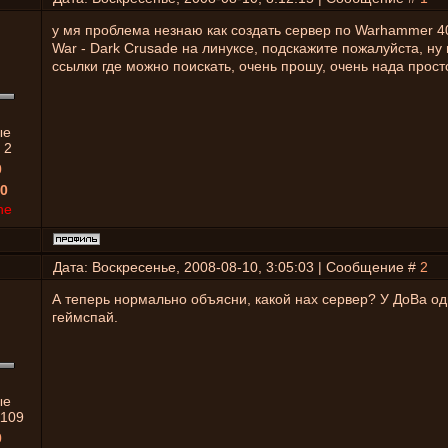
у мя проблема незнаю как создать сервер по Warhammer 4
War - Dark Crusade на линуксе, подскажите пожалуйста, ну
ссылки где можно поискать, очень прошу, очень нада просто
ые
:
2
0
0
ne
Дата: Воскресенье, 2008-08-10, 3:05:03 | Сообщение #
2
А теперь нормально объясни, какой нах сервер? У ДоВа од
геймспай.
ые
1109
0