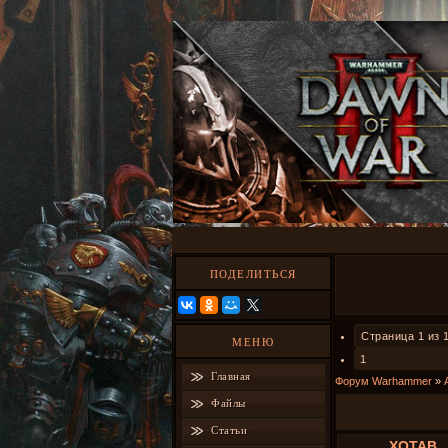
ПОДЕЛИТЬСЯ
Страница
1
из
МЕНЮ
1
Главная
Форум Warhammer
»
Файлы
линукс
Статьи
XOTAB