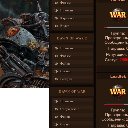
Форум
Новости
Картинки
Видео
Группа:
Проверенн
DAWN OF WAR 2
Сообщений
Награды:
Новости
Репутация:
Форум
Статус:
Offli
Файлы
Статьи
Leadtek
Галерея
DAWN OF WAR
Новости
Обсуждение
Группа:
Проверенн
Файлы
Сообщений:
Статьи
Награды: