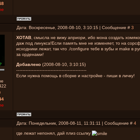
68
ne
Дата: Воскресенье, 2008-08-10, 3:10:15 | Сообщение #
3
XOTAB
, смысла не вижу априори, ибо мона создать хомяко
даж под линукса!Если память мне не изменяет, то на сорс
исходники лежат, так что ./configure тебе в зубы и make в ру
за орденами!
Добавлено
(2008-08-10, 3:10:15)
---------------------------------------------
Если нужна помощь в сборке и настройке - пиши в личку!
ые
422
0
44
ne
Дата: Понедельник, 2008-08-11, 11:31:11 | Сообщение #
4
где лежат непонял, дай плиз ссылку