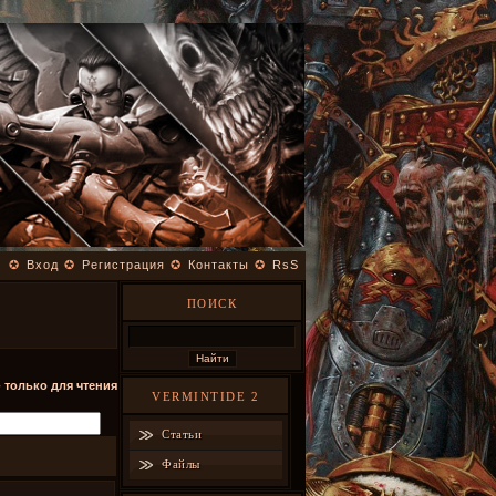
✪
Вход
✪
Регистрация
✪
Контакты
✪
RsS
ПОИСК
- только для чтения
VERMINTIDE 2
Статьи
Файлы