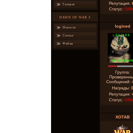
Репутация:
Галерея
Статус:
Offli
DAWN OF WAR 3
logined
Новости
Статьи
Файлы
Группа:
Проверенн
Сообщений:
Награды:
Репутация:
Статус:
Offli
XOTAB