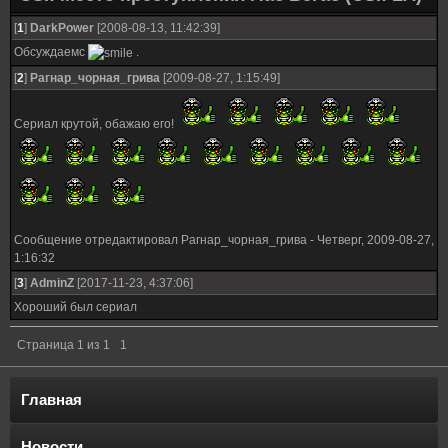
[
1
]
DarkPower
[2008-08-13, 11:42:39]
Обсуждаемс
.
[
2
]
Рагнар_чорная_грива
[2009-08-27, 1:15:49]
Сериал крутой, обажаю его!
Сообщение отредактировал
Рагнар_чорная_грива
-
Четверг, 2009-08-27,
1:16:32
[
3
]
AdminZ
[2017-11-23, 4:37:06]
Хороший был сериал
Страница
1
из
1
1
Главная
Новости