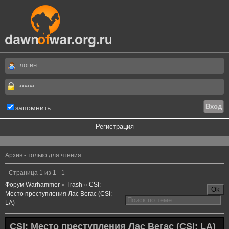
запомнить
Регистрация
.
Архив - только для чтения
Страница
1
из
1
1
Форум Warhammer
»
Trash
»
CSI:
Место преступления Лас Вегас (CSI:
LA)
CSI: Место преступления Лас Вегас (CSI: LA)