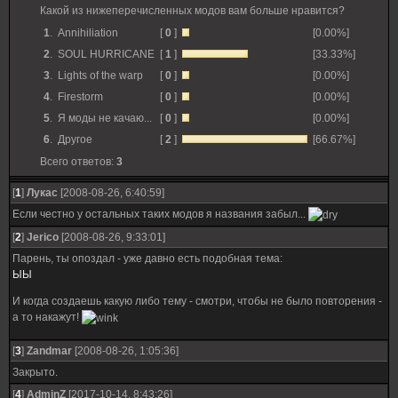
Какой из нижеперечисленных модов вам больше нравится?
1
.
Annihiliation
[
0
]
[0.00%]
2
.
SOUL HURRICANE
[
1
]
[33.33%]
3
.
Lights of the warp
[
0
]
[0.00%]
4
.
Firestorm
[
0
]
[0.00%]
5
.
Я моды не качаю...
[
0
]
[0.00%]
6
.
Другое
[
2
]
[66.67%]
Всего ответов:
3
[
1
]
Лукас
[2008-08-26, 6:40:59]
Если честно у остальных таких модов я названия забыл...
[
2
]
Jerico
[2008-08-26, 9:33:01]
Парень, ты опоздал - уже давно есть подобная тема:
ЫЫ
И когда создаешь какую либо тему - смотри, чтобы не было повторения -
а то накажут!
[
3
]
Zandmar
[2008-08-26, 1:05:36]
Закрыто.
[
4
]
AdminZ
[2017-10-14, 8:43:26]