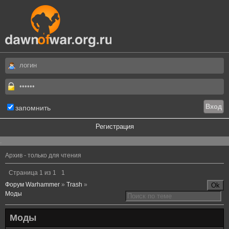
запомнить
Регистрация
.
Архив - только для чтения
Страница
1
из
1
1
Форум Warhammer
»
Trash
»
Моды
Моды