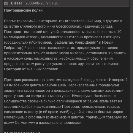
[
1
]
_Diesel_
[2008-08-26, 9:57:20]
Преторианские полки
Рассматриваемый некоторыми, как второстепенный мир, а другими в
качестве ключевого источника боеспособных, надёжных солдат,
Претория - имперский мир-улей с численностью населения около 10
миллиардов человек, большинство из которых проживает в чётырёх
городах-ульях (Монтгомери, Трафальгар, Роркс-Дрифт* и Новый
Гибралтар). Численность населения этих городов-ульев составляет
приблизительно 92% от общего числа жителей, оставшиеся 8% заняты
в массовом сельском хозяйстве, необходимом для обеспечения
продовольствием растущих ульев, и гарантирующем независимость
Претории от внешних поставок.
Претория расположена в системе находящейся недалеко от Имперской
базы военного флота в районе Бака. Перенаселённые города-ульи
знамениты своей нищетой и деградацией, а также самыми жестокими
преступниками среди всех миров-ульев Империума. Население, в
большинстве своём не сильно отличающееся от рабов, вкалывает на
огромных фабричных комплексах Претории, производящих товары,
сделавшие планету (и её правителей) одной из самых богатых миров
Империума, с огромным коммерческим флотом, торгующим товарами по
всему Сегментуму и далеко за его пределами.