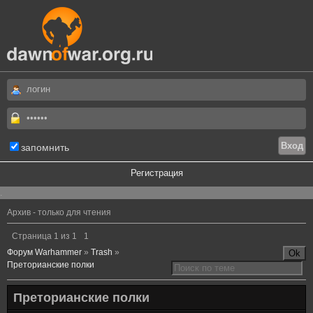
запомнить
Регистрация
.
Архив - только для чтения
Страница
1
из
1
1
Форум Warhammer
»
Trash
»
Преторианские полки
Преторианские полки