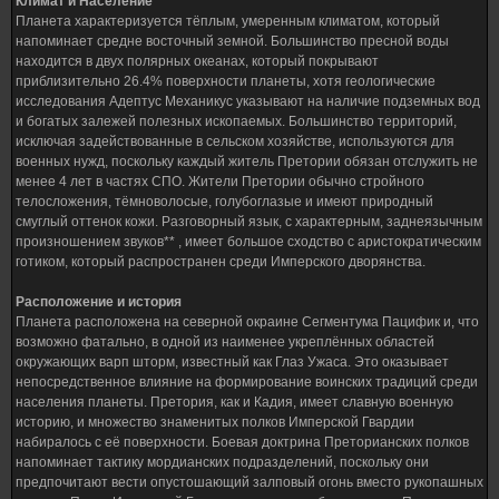
Климат и Население
Планета характеризуется тёплым, умеренным климатом, который
напоминает средне восточный земной. Большинство пресной воды
находится в двух полярных океанах, который покрывают
приблизительно 26.4% поверхности планеты, хотя геологические
исследования Адептус Механикус указывают на наличие подземных вод
и богатых залежей полезных ископаемых. Большинство территорий,
исключая задействованные в сельском хозяйстве, используются для
военных нужд, поскольку каждый житель Претории обязан отслужить не
менее 4 лет в частях СПО. Жители Претории обычно стройного
телосложения, тёмноволосые, голубоглазые и имеют природный
смуглый оттенок кожи. Разговорный язык, с характерным, заднеязычным
произношением звуков** , имеет большое сходство с аристократическим
готиком, который распространен среди Имперского дворянства.
Расположение и история
Планета расположена на северной окраине Сегментума Пацифик и, что
возможно фатально, в одной из наименее укреплённых областей
окружающих варп шторм, известный как Глаз Ужаса. Это оказывает
непосредственное влияние на формирование воинских традиций среди
населения планеты. Претория, как и Кадия, имеет славную военную
историю, и множество знаменитых полков Имперской Гвардии
набиралось с её поверхности. Боевая доктрина Преторианских полков
напоминает тактику мордианских подразделений, поскольку они
предпочитают вести опустошающий залповый огонь вместо рукопашных