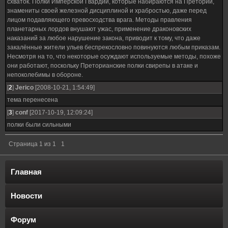
схваток. Полки Имперской Гвардии, которые набираются на Претории,
знамениты своей железной дисциплиной и храбростью, даже перед
лицом подавляющего превосходства врага. Методы правления
планетарных лордов внушают ужас, применение драконовских
наказаний за любое нарушение закона, приводит к тому, что даже
закалённые жители ульев беспрекословно повинуются любым приказам.
Несмотря на то, что некоторые осуждают используемые методы, похоже
они работают, поскольку Преторианские полки свирепы в атаке и
непоколебимы в обороне.
[
2
]
Jerico
[2008-10-21, 1:54:49]
тема перенесена
[
3
]
conf
[2017-10-19, 12:09:24]
полки были сильными
Страница
1
из
1
1
Главная
Новости
Форум