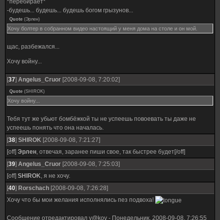
*перебирает*
-будешь... будешь... будешь богом грызунов...
Quote
(
Эрлен
)
Хочу болтер в собранном видео настоящий у меня дома на столе и он мой.
щас, разбежался...
Хочу войну...
[
37
]
Angelus_Cruor
[2008-09-08, 7:20:02]
Quote
(
SHIROK
)
Хочу войну...
Тебя тут же убьют бомбёжкой ты не успеешь повоевать ты даже не
успеешь понять что она началась.
[
38
]
SHIROK
[2008-09-08, 7:21:27]
[off]
Эрлен
, отвечая, заранее пиши свое, так быстрее будет[/off]
[
39
]
Angelus_Cruor
[2008-09-08, 7:25:03]
[off]
SHIROK
, я не хочу.
[
40
]
Rorschach
[2008-09-08, 7:26:28]
Хочу что бы мои желания исполнялись пез подвоха!
Сообщение отредактировал
y@kov
-
Понедельник, 2008-09-08, 7:26:55