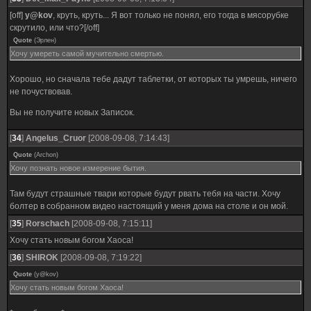
[off]
y@kov
, круть, круть... Я вот только не понял, его тогда в мясорубке
скрутило, или что?[/off]
Quote
(
Эрлен
)
Хочу умереть самой мучительно смертью.
Хорошо, но сначала тебе дадут таблетки, от которых ты умрешь, ничего
не почуствовав.
Вы не получите новых Записок.
[
34
]
Angelus_Cruor
[2008-09-08, 7:14:43]
Quote
(
Archon
)
Хочу познать новое измерение бытия.
Там будут страшные твари которые будут рвать тебя на части. Хочу
болтер в собранном видео настоящий у меня дома на столе и он мой.
[
35
]
Rorschach
[2008-09-08, 7:15:11]
Хочу стать новым богом Хаоса!
[
36
]
SHIROK
[2008-09-08, 7:19:22]
Quote
(
y@kov
)
Хочу стать новым богом Хаоса!