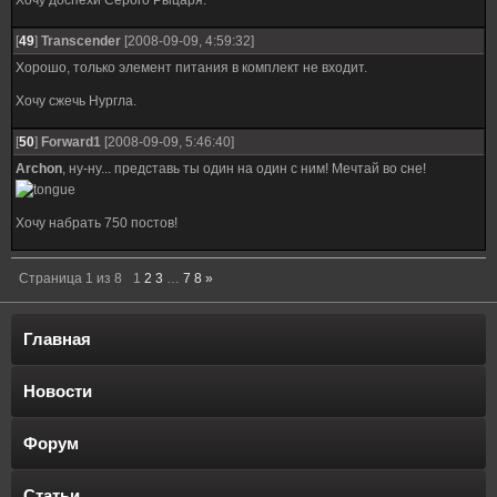
Хочу доспехи Серого Рыцаря.
[
49
]
Transcender
[2008-09-09, 4:59:32]
Хорошо, только элемент питания в комплект не входит.
Хочу сжечь Нургла.
[
50
]
Forward1
[2008-09-09, 5:46:40]
Archon
, ну-ну... представь ты один на один с ним! Мечтай во сне!
Хочу набрать 750 постов!
Страница
1
из
8
1
2
3
…
7
8
»
Главная
Новости
Форум
Статьи