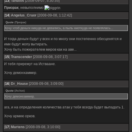
[
13
]
Tanatos
[2008-09-07, 5:30:55]
Призрак
, невыполнимо
[
14
]
Angelus_Cruor
[2008-09-08, 1:12:42]
Quote
(
Призрак
)
Хочу чтоб деньги никуда не девались, а пыль ниоткуда не появлялась...
И тогда деньги будут у всех и по многу они постепенно обесценятся и
ими будут жопу вытирать.
Хочу быть пожирателем миров как на аве...
[
15
]
Transcender
[2008-09-08, 3:07:17]
И тебя прирежут на Истваане.
Хочу демонхаммер.
[
16
]
Dr_House
[2008-09-08, 3:09:00]
Quote
(
Archon
)
Хочу демонхаммер.
ага, и на определения количества атак у тебя всегда будет выпадать 1.
Хочу армию орков.
[
17
]
Martens
[2008-09-08, 3:10:00]