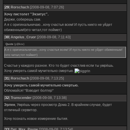
[
29
]
Rorschach
[2008-09-08, 7:07:26]
Хочу пистолет "Экзитус".
Держи, соберешь сам.
А я с оригинальничаю...хочу счастья всем! И пусть никто не уйдет
обиженным!(кто читал,тот поймет)
[
30
]
Angelus_Cruor
[2008-09-08, 7:11:43]
Quote
(
y@kov
)
А я с оригинальничаю...хочу счастья всем! И пусть никто не уйдет обиженным!
(кто читал,тот поймет)
Счастье у каждого разное. Кто то будет счастлив если ты умрёшь.
Хочу умереть самой мучительно смертью.
[
31
]
Rorschach
[2008-09-08, 7:13:25]
Хочу умереть самой мучительно смертью.
Обломайся! *Взводит болтер*
[
32
]
Transcender
[2008-09-08, 7:13:38]
Эрлен
, Умрёшь через просмотр Дома 2. В крайнем случае, будет
отличный сервитор.
Хочу познать новое измерение бытия.
[
33
]
Det_Max_Payne
[2008-09-08, 7:13:54]