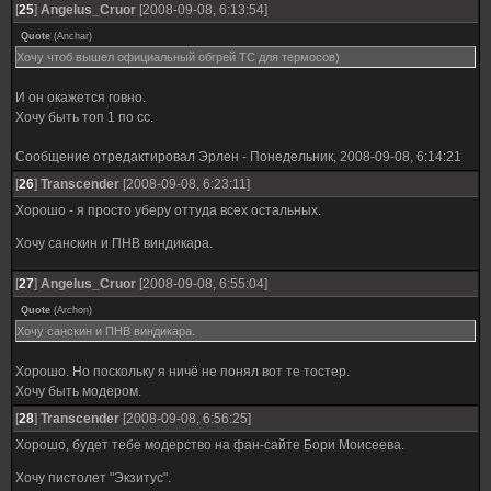
[
25
]
Angelus_Cruor
[2008-09-08, 6:13:54]
Quote
(
Anchar
)
Хочу чтоб вышел официальный обгрей ТС для термосов)
И он окажется говно.
Хочу быть топ 1 по сс.
Сообщение отредактировал
Эрлен
-
Понедельник, 2008-09-08, 6:14:21
[
26
]
Transcender
[2008-09-08, 6:23:11]
Хорошо - я просто уберу оттуда всех остальных.
Хочу санскин и ПНВ виндикара.
[
27
]
Angelus_Cruor
[2008-09-08, 6:55:04]
Quote
(
Archon
)
Хочу санскин и ПНВ виндикара.
Хорошо. Но поскольку я ничё не понял вот те тостер.
Хочу быть модером.
[
28
]
Transcender
[2008-09-08, 6:56:25]
Хорошо, будет тебе модерство на фан-сайте Бори Моисеева.
Хочу пистолет "Экзитус".