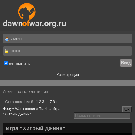
запомнить
Регистрация
.
Архив - только для чтения
Страница
1
из
8
1
2
3
…
7
8
»
Форум Warhammer
»
Trash
»
Игра
"Хитрый Джинн"
Игра "Хитрый Джинн"