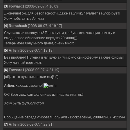
[
3
]
Forward1
[2008-09-07, 4:16:09]
...конечно! он, для безопасности, даже табличку "Туалет" заблокирует!
Хочу побывать в Англии
[
4
]
Rorschach
[2008-09-07, 4:19:17]
Слушаюсь и повинуюсь! Только учти,требует еже часовую оплату и
ежедневное обновление порядка 20гигов))))
Теперь мое! Хочу много денег, очень много!
[
5
]
Arlien
[2008-09-07, 4:19:19]
Без проблем! Путевка в лучшую английскую свиноферму за счет фирмы!
Хочу личный вертолет.
[
6
]
Forward1
[2008-09-07, 4:21:19]
[off]что-то путаться стали мы[/off]
Arlien
, хахаха, смешно!
ОК! Вертушку сам долепишь из пластелина, ок?
Хочу быть футболистом
Сообщение отредактировал
Forw@rd
-
Воскресенье, 2008-09-07, 4:23:44
[
7
]
Arlien
[2008-09-07, 4:22:31]