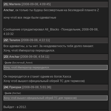
[
21
]
Martens
[2008-09-08, 4:09:45]
Anchar
, ок только ты будеш бессмертным на безлюдной планете Z
хочу чтоб все люди были одекватные
Сообщение отредактировал
All_Blacks
-
Понедельник, 2008-09-08,
4:10:32
[
22
]
Tanatos
[2008-09-08, 4:22:11]
Все адекватны, а ты нет. За неадекватность тебя долго пинают.
Хочу, чтоб Император переродился.
[
23
]
Anchar
[2008-09-08, 4:54:11]
Quote
(
Беспечный_Ангел
)
Хочу, чтоб Император переродился.
Он переродится и станит одним из богов Хаоса
Хочу чтоб вышел официальный обгрей ТС для термосов)
[
24
]
Призрак
[2008-09-08, 5:01:36]
Quote
(
Anchar
)
Хочу чтоб вышел официальный обгрей ТС для термосов)
Выйдет - в 2012.