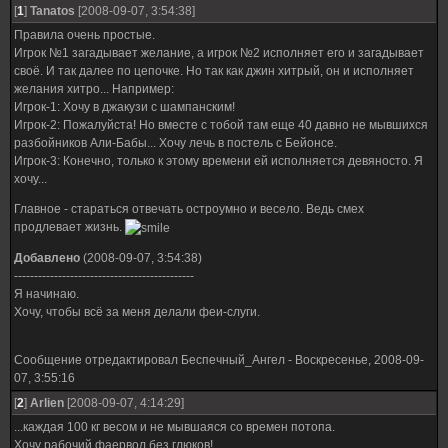
[
1
]
Tanatos
[2008-09-07, 3:54:38]
Правила очень простые.
Игрок №1 загадывает желание, а игрок №2 исполняет его и загадывает
своё. И так далее по цепочке. Но так как джин хитрый, он и исполняет
желания хитро... Например:
Игрок-1: Хочу в джакузи с шампанским!
Игрок-2: Пожалуйста! Но вместе с тобой там еще 40 давно не мывшихся
разбойников Али-Бабы... Хочу лечь в постель с Бейонсе.
Игрок-3: Конечно, только к этому времени ей исполняется девяносто. Я
хочу...
Главное - стараться отвечать остроумно и весело. Ведь смех
продлевает жизнь.
Добавлено
(2008-09-07, 3:54:38)
---------------------------------------------
Я начинаю.
Хочу, чтобы всё за меня делали феи-слуги.
Сообщение отредактировал
Беспечный_Ангел
-
Воскресенье, 2008-09-
07, 3:55:16
[
2
]
Arlien
[2008-09-07, 4:14:29]
...каждая 100 кг весом и не мывшаяся со времен потопа.
Хочу рабочий фаервол без глюков!