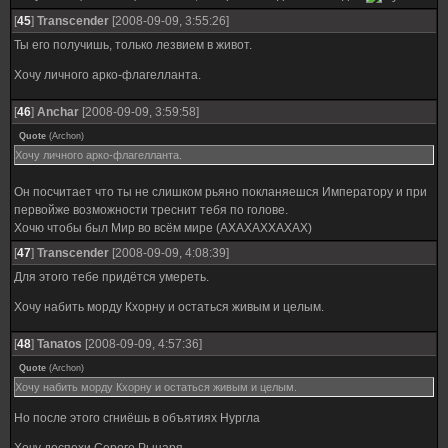
[
45
]
Transcender
[2008-09-09, 3:55:26]
Ты его получишь, только лезвием в живот.
Хочу личного арко-флагелланта.
[
46
]
Anchar
[2008-09-09, 3:59:58]
Quote
(
Archon
)
Хочу личного арко-флагелланта.
Он посчитает что ты не слишком рьяно покланяешся Императору и при
первойже возможности треснит тебя по голове.
Хочю чтобы был Мир во всём мире (АХАХАХХАХАХ)
[
47
]
Transcender
[2008-09-09, 4:08:39]
Для этого тебе придётся умереть.
Хочу набить морду Кхорну и остаться живым и целым.
[
48
]
Tanatos
[2008-09-09, 4:57:36]
Quote
(
Archon
)
Хочу набить морду Кхорну и остаться живым и целым.
Но после этого сгниёшь в объятиях Нургла