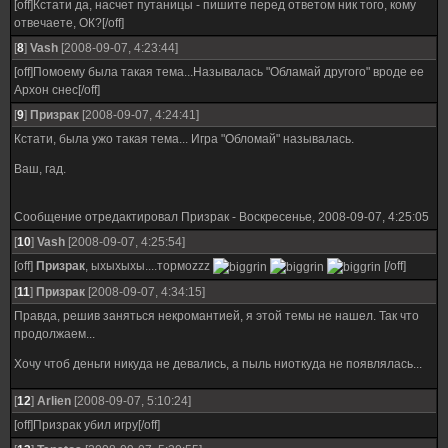
[off]Кстати да, насчет путаницы - пишите перед ответом ник того, кому
отвечаете, ОК?[/off]
[
8
]
Vash
[2008-09-07, 4:23:44]
[off]Помоему была такая тема...Называлась "Обламай другого" вроде ее
Архон снес[/off]
[
9
]
Призрак
[2008-09-07, 4:24:41]
Кстати, была ужо такая тема... Игра "Обломай" называлась.
Ваш, гад.
Сообщение отредактировал
Призрак
-
Воскресенье, 2008-09-07, 4:25:05
[
10
]
Vash
[2008-09-07, 4:25:54]
[off]
Призрак
, ыхыхыхы....тормоzzz
[/off]
[
11
]
Призрак
[2008-09-07, 4:34:15]
Правда, решив заняться некромантией, я этой темы не нашел. Так что
продолжаем...
Хочу чтоб деньги никуда не девались, а пыль ниоткуда не появлялась...
[
12
]
Arlien
[2008-09-07, 5:10:24]
[off]Призрак убил игру[/off]