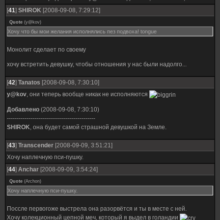
[
41
]
SHIROK
[2008-09-08, 7:29:12]
Quote
(
y@kov
)
Хочу что бы мои желания исполнялись пез подвоха! tongue
Монолит сделает по своему
хочу встретить девушку, чтобы отношения у нас были надолго...
[
42
]
Tanatos
[2008-09-08, 7:30:10]
y@kov
, они теперь вообще никак не исполняются
Добавлено
(2008-09-08, 7:30:10)
---------------------------------------------
SHIROK
, она будет самой страшной девушкой на Земле.
[
43
]
Transcender
[2008-09-09, 3:51:21]
Хочу наплечную пси-пушку.
[
44
]
Anchar
[2008-09-09, 3:54:24]
Quote
(
Archon
)
Хочу наплечную пси-пушку.
Поссле первогоже выстрела она разорвётся и ты в месте с ней.
Хочу колекционный цепной меч, который я выдел в голандии