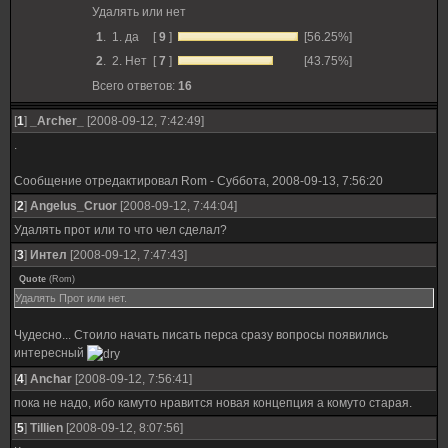
Удалять или нет
1
.
1. да
[
9
]
[56.25%]
2
.
2. Нет
[
7
]
[43.75%]
Всего ответов:
16
[
1
]
_Archer_
[2008-09-12, 7:42:49]
.
Сообщение отредактировал
Rom
-
Суббота, 2008-09-13, 7:56:20
[
2
]
Angelus_Cruor
[2008-09-12, 7:44:04]
Удалять прот или то что чел сделал?
[
3
]
Интел
[2008-09-12, 7:47:43]
Quote
(
Rom
)
Удалять Прот или нет.
Чудесно... Стоило начать писать перса сразу вопросы появились
интересный
[
4
]
Anchar
[2008-09-12, 7:56:41]
пока не надо, ибо камуто нравится новая концепция а комуто старая.
[
5
]
Tillien
[2008-09-12, 8:07:56]