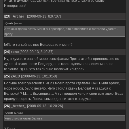
А так, я думаю подружимся. Все-таки мы все служим во славу
Императора!
[
23
]
_Archer_
[2008-09-13, 8:07:07]
Quote
(
xeno
)
А то сын Дорна потом меня бы презирал, что я появился и заставил удалить
проту
[off]это ты сейчас про Бендера или меня?
[
24
]
xeno
[2008-09-13, 8:40:37]
Ну, я думаю в равной мере всем фанам Проты это бы пришлось не по
душе. И в частности Бендеру, он с моего здесь появления меня не
взлюбил. :)) Он что так сильно нелюбит Ультров?
[
25
]
ZAED
[2008-09-13, 10:13:58]
Больше всего ужаснулся Я! Из моего прота сделали КАЛ! Были армии,
море нобов, было весело. Чего стоила казнь Белова! А свадьба с
Вельской ? М....... Вкусняшка.... А тут пришел хено и спер всю идею. Ведь
правду говорять, Гениальные идеи витают в воздухе.....
[
26
]
_Archer_
[2008-09-13, 10:20:26]
Quote
(
ZAED
)
Чего стоила казнь Белова