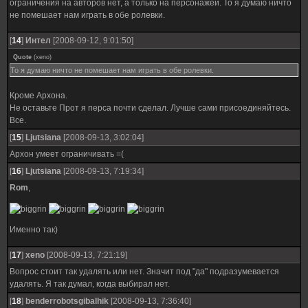
ограничения на авторов нет, а только на персонажей. То я думаю ничто
не помешает нам играть в обе ролевки.
[
14
]
Интел
[2008-09-12, 9:01:50]
Quote
(
xeno
)
То я думаю ничто не помешает нам играть в обе ролевки.
Кроме Архона.
Не оставьте Прот я перса почти сделал. Лучше сами присоединяйтесь.
Все.
[
15
]
Ljutsiana
[2008-09-13, 3:02:04]
Архон умеет ограничивать =(
[
16
]
Ljutsiana
[2008-09-13, 7:19:34]
Rom
,
Именно так)
[
17
]
xeno
[2008-09-13, 7:21:19]
Вопрос стоит так удалять или нет. Значит под "да" подразумевается
удалять. Я так думал, когда выбирал нет.
[
18
]
benderrobotsgibalhik
[2008-09-13, 7:36:40]