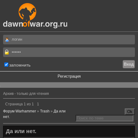
запомнить
Регистрация
.
Архив - только для чтения
Страница
1
из
1
1
Форум Warhammer
»
Trash
»
Да или
нет.
Да или нет.