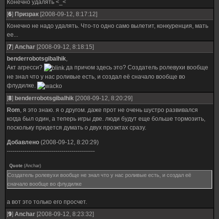
Конечно удалять <_<
[
6
]
Призрак
[2008-09-12, 8:17:12]
Конечно не надо удалять. Что-то одно само вылетит, конкуренция, мать
ее...
[
7
]
Anchar
[2008-09-12, 8:18:15]
benderrobotsgibalhik
,
Акт агресси?
да причом здесь это? Создатель ролевухи вообще
не знал что у нас роливые есть, и создал её сначало вообще во
флудилке.
[
8
]
benderrobotsgibalhik
[2008-09-12, 8:20:29]
Rom
, я это знаю. я о другом. даже прот не очень шустро развивался
когда был один, а теперь игры две. люди будут еще больше тормозить,
поскольку придется думать о двух проэктах сразу.
Добавлено
(2008-09-12, 8:20:29)
---------------------------------------------
Quote
(
Anchar
)
Создатель ролевухи вообще не знал что у нас роливые есть, и создал её
сначало вообще во флудилке
а вот это только его просчет.
[
9
]
Anchar
[2008-09-12, 8:23:32]