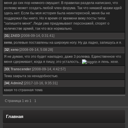
меня до сих пор немного смущает. В правилах раздела написано, что
ролевку может создать любой член форума. Так что никакой кражи идей
здесь нет. Если бы моя история была неинтересной, меня бы не
поддержал бы никто. Но я время от времени вижу посты типа:
"запишите меня". Люди уже придумывают персонажей, спорят о
количестве армий, так что все нормально.
[
31
]
ZAED
[2008-09-14, 0:31:41]
xeno
, ролевые поставлены на широкую ногу. Ну да ладно, запишусь и я.
[
32
]
xeno
[2008-09-14, 5:08:28]
Я не думаю, что это будет накладно, даже 3 ролевка. Единственное что
меня сдерживает, когда я пишу, это усталость...
и лень. хехе.
[
33
]
Transcender
[2008-09-14, 4:42:57]
Тема закрыта за ненадобностью.
[
34
]
AdminZ
[2017-10-16, 9:35:31]
какая то странная тема
Страница
1
из
1
1
Главная