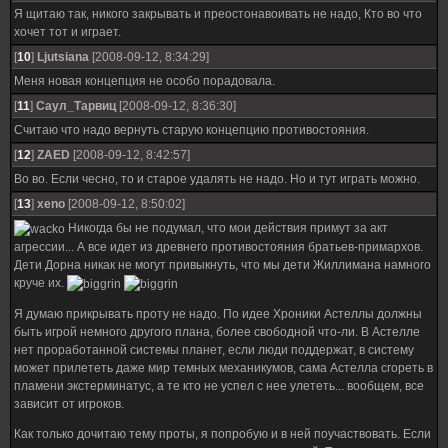
Я щитаю так, никого закрывать и преостонавоивать не надо, Кто во что
хочет тот и играет.
[
10
]
Ljutsiana
[2008-09-12, 8:34:29]
Меня новая концепция не особо порадовала.
[
11
]
Саул_Тарвиц
[2008-09-12, 8:36:30]
Считаю что надо вернуть старую концепцию противостояния.
[
12
]
ZAED
[2008-09-12, 8:42:57]
Во во. Если чесно, то и старое удалять не надо. Но и тут играть можно.
[
13
]
xeno
[2008-09-12, 8:50:02]
Никогда бы не подумал, что мои действия примут за акт
агрессии... А все идет из древнего противостояния братьев-примархов.
Дети Дорна никак не могут привыкнуть, что мы дети Жиллимана намного
круче их.
Я думаю прикрывать проту не надо. По идее Хроники Астеллы должны
быть игрой немного другого плана, более свободной что-ли. В Астелле
нет проработанной системы планет, если люди поддержат, в систему
может прилететь даже мир темных механикумов, сама Астелла сгореть в
пламени экстерминатус, а те кто не успел с нее улететь... вообщем, все
зависит от игроков.
Как только дочитаю тему проты, я попробую и в ней поучаствовать. Если