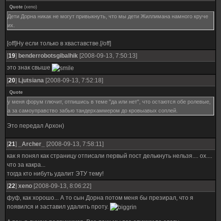
Quote
(
xeno
)
Дети Дорна никак не могут привыкнуть, что мы дети Жиллимана намного круче
их.
[off]Ну если только в хваставстве.[/off]
[
19
]
benderrobotsgibalhik
[2008-09-13, 7:50:13]
это знак свыше
[
20
]
Ljutsiana
[2008-09-13, 7:52:18]
Quote
у меня форум глючит, отпишись в теме "да или нет", что остаются обе ролевые,
а за самоуправство забью тандерхаммером до кровыавых соплей.
Это передал Архон)
[
21
]
_Archer_
[2008-09-13, 7:58:11]
как я понял как страницу отписали первый пост делькнуть нельзя.... ох....
что за какра...
тогда кто нибуть удалит ЭТУ тему!
[
22
]
xeno
[2008-09-13, 8:06:22]
фуф, как хорошо... А то сын Дорна потом меня бы презирал, что я
появился и заставил удалить проту.