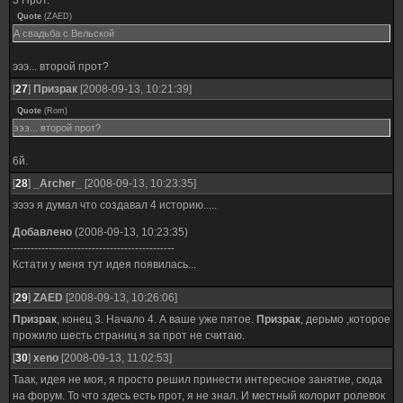
3 Прот.
Quote
(
ZAED
)
А свадьба с Вельской
эээ... второй прот?
[
27
]
Призрак
[2008-09-13, 10:21:39]
Quote
(
Rom
)
эээ... второй прот?
6й.
[
28
]
_Archer_
[2008-09-13, 10:23:35]
ээээ я думал что создавал 4 историю.....
Добавлено
(2008-09-13, 10:23:35)
---------------------------------------------
Кстати у меня тут идея появилась...
[
29
]
ZAED
[2008-09-13, 10:26:06]
Призрак
, конец 3. Начало 4. А ваше уже пятое.
Призрак
, дерьмо ,которое
прожило шесть страниц я за прот не считаю.
[
30
]
xeno
[2008-09-13, 11:02:53]
Таак, идея не моя, я просто решил принести интересное занятие, сюда
на форум. То что здесь есть прот, я не знал. И местный колорит ролевок