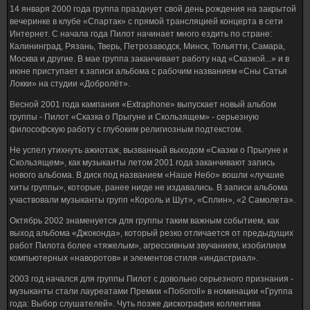
14 января 2000 года группа празднует свой день рождения на закрытой
вечеринке в клубе «Спартак» с прямой трансляцией концерта в сети
Интернет. С начала года Пилот начинает много ездить по стране:
Калининград, Рязань, Тверь, Петрозаводск, Минск, Тольятти, Самара,
Москва и другие. В мае группа заканчивает работу над «Сказкой...» и в
июне приступает к записи альбома с рабочим названием «Сны Сатья
Локки» на студии «Добролёт».
Весной 2001 года кампания «Extraphone» выпускает новый альбом
группы - Пилот «Сказка о Прыгуне и Скользящем» - серьезную
философскую работу с глубоким религиозным подтекстом.
Не успел утихнуть ажиотаж, вызванный выходом «Сказки о Прыгуне и
Скользящем», как музыканты летом 2001 года заканчивают запись
нового альбома. В диск под названием «Наше Небо» вошли «лучшие
хиты группы», которые, ранее нигде не издавались. В записи альбома
участвовали музыканты групп «Король и Шут», «Сплин», «2 Самолета».
Октябрь 2002 знаменуется для группы таким важным событием, как
выход альбома «Джоконда», который резко отличается от предыдущих
работ Пилота более «тяжелым», агрессивным звучанием, изобилием
компьютерных «наворотов» и элементов стиля «индастриал».
2003 год начался для группы Пилот с довольно серьезного признания -
музыканты стали лауреатами Премии «Побоroll» в номинации «Группа
года: Выбор слушателей». Чуть позже дискография коллектива