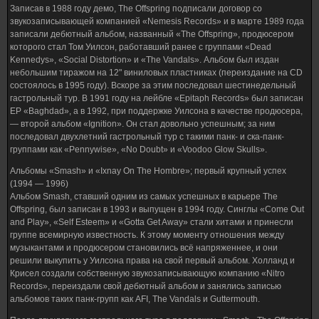
Записав в 1988 году демо, The Offspring подписали договор со
звукозаписывающей компанией «Nemesis Records» и в марте 1989 года
записали дебютный альбом, названный «The Offspring», продюсером
которого стал Том Уилсон, работавший ранее с группами «Dead
Kennedys», «Social Distortion» и «The Vandals». Альбом был издан
небольшим тиражом на 12" виниловых пластниках (переиздание на CD
состоялось в 1995 году). Вскоре за этим последовал шестинедельный
гастрольный тур. В 1991 году на лейбле «Epitaph Records» был записан
EP «Baghdad», а в 1992, при поддержке Уилсона в качестве продюсера,
— второй альбом «Ignition». Он стал довольно успешным; за ним
последовал двухлетний гастрольный тур с такими панк- и ска-панк-
группами как «Pennywise», «No Doubt» и «Voodoo Glow Skulls».
Альбомы «Smash» и «Ixnay On The Hombre»; первый крупный успех
(1994 — 1996)
Альбом Smash, ставший одним из самых успешных в карьере The
Offspring, был записан в 1993 и выпущен в 1994 году. Синглы «Come Out
and Play», «Self Esteem» и «Gotta Get Away» стали хитами и принесли
группе всемирную известность. К этому моменту отношения между
музыкантами и продюсером становились всё напряженнее, и они
решили выкупить у Уилсона права на свой первый альбом. Холланд и
Крисел создали собственную звукозаписывающую компанию «Nitro
Records», переиздали свой дебютный альбом и занялись записью
альбомов таких панк-групп как AFI, The Vandals и Guttermouth.