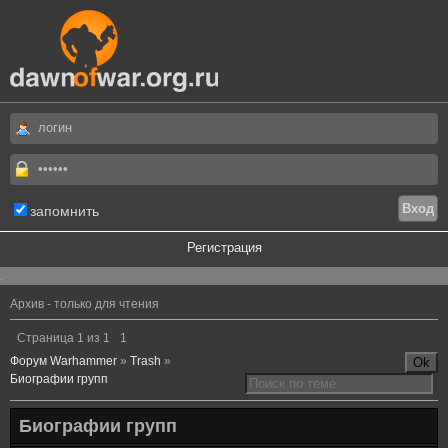
запомнить
Регистрация
.
Архив - только для чтения
Страница
1
из
1
1
Форум Warhammer
»
Trash
»
Биографии групп
Биографии групп