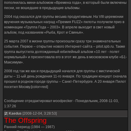
пополнилась мини-альбомом «Времена года», в который были включены
песни, не вошедшие в предыдущие альбомы.
2004 год оказался для группы весьма продуктивным. На VIII церемонии
вручения музыкальных наград «Премия FUZZ» пилоты получили приз в
номинации «Группа Года – 2003». В апреле выходит в свет новый
альбом, под названием «Рыба, Крот и Свинья».
25 марта 2007 в жизни группы произошли сразу три знаменательных
события. Первое – открытие нового Интернет-сайта – pilot.spb.ru. Также
группа выпустила долгожданный юбилейный альбом «10 лет - полет
нормальный» и презентовала его в этот же день в московском клубе «Б1-
Максимум».
2008 год так же как и предыдущий начался для группы с мистической
даты – 11-ый день рождения 11-го января. По традиции концерт сначала
прошел в родном городе группы – Санкт-Петербурге. А 20 января Пилот
посетил Москву.[color=red]
Сообщение отредактировал
woodpecker
-
Понедельник, 2008-11-03,
1:37:26
[
2
]
Kaedus
[2008-12-04, 3:28:53]
The Offspring
Ранний период (1984 — 1987)