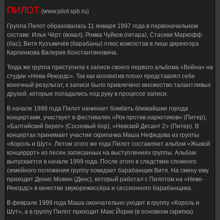
ПИЛОТ
(www.pilot.spb.ru)
Группа Пилот образовалась 11 января 1997 года в первоначальном
составе: Илья Чёрт (вокал), Ромка Чуйков (гитара), Стасики Маркофф
(бас), Витя Кузъмичёв (барабаны) плюс комсостав в лице директора
Карпенкова Валерия Константиновича.
Тогда же группа приступила к записи своего первого альбома «Война» на
студии «Нева-Рекордс». Так как коллектив плохо представлял себе
конечный результат, к записи было привлечено множество талантливых
друзей, которые попадались под руку в процессе записи.
В начале 1998 года Пилот начинает бомбить ближайшие города
концертами, участвует в фестивалях «Рок против наркотиков» (Питер),
«Балтийский берег» (Сосновый бор), «Невский Десант 2» (Питер). В
концертах принимает участие скрипачка Маша Нефедова из группы
«Король и Шут». Летом этого же года Пилот составляет альбом «Жывой
концерррт» из песен записанных на выступлениях группы. Альбом
выпускается в начале 1999 года. После этого в следствии сложного
семейного положения группу покидает барабанщик Витя. На смену ему
приходит Денис Можин (Денс), который работал с Пилотом на «Неве-
Рекордс» в качестве звукорежиссёра и сессионного барабанщика.
В феврале 1999 года Маша окончательно уходит в группу «Король и
Шут», а в группу Пилот приходит Макс Йорик (в основном скрипка).