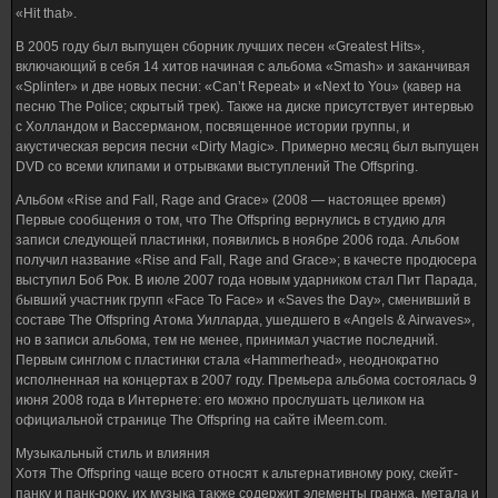
«Hit that».
В 2005 году был выпущен сборник лучших песен «Greatest Hits»,
включающий в себя 14 хитов начиная с альбома «Smash» и заканчивая
«Splinter» и две новых песни: «Can’t Repeat» и «Next to You» (кавер на
песню The Police; скрытый трек). Также на диске присутствует интервью
с Холландом и Вассерманом, посвященное истории группы, и
акустическая версия песни «Dirty Magic». Примерно месяц был выпущен
DVD со всеми клипами и отрывками выступлений The Offspring.
Альбом «Rise and Fall, Rage and Grace» (2008 — настоящее время)
Первые сообщения о том, что The Offspring вернулись в студию для
записи следующей пластинки, появились в ноябре 2006 года. Альбом
получил название «Rise and Fall, Rage and Grace»; в качесте продюсера
выступил Боб Рок. В июле 2007 года новым ударником стал Пит Парада,
бывший участник групп «Face To Face» и «Saves the Day», сменивший в
составе The Offspring Атома Уилларда, ушедшего в «Angels & Airwaves»,
но в записи альбома, тем не менее, принимал участие последний.
Первым синглом с пластинки стала «Hammerhead», неоднократно
исполненная на концертах в 2007 году. Премьера альбома состоялась 9
июня 2008 года в Интернете: его можно прослушать целиком на
официальной странице The Offspring на сайте iMeem.com.
Музыкальный стиль и влияния
Хотя The Offspring чаще всего относят к альтернативному року, скейт-
панку и панк-року, их музыка также содержит элементы гранжа, метала и