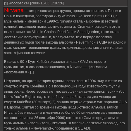
[
1
]
woodpecker
[2008-11-03, 1:36:26]
Nirvana
— американская рок-группа, продвигавшая стиль Гранж и
Панк и вошедшая, благодаря хиту «Smells Like Teen Spirit» (1991), в
музыкальный мейнстрим 1990-х. Nirvana стала наиболее известной
группой, играющей гранж; другие группы из Сиэтла, играющие в этом
стиле, такие как Alice in Chains, Pearl Jam и Soundgarden, тоже стали
достаточно популярными, и, в результате, всю первую половину
девяностых годов после выхода альбома «Nevermind» в США на радио и
музыкальном телевидении гранжу выделялась довольно значительная
часть эфирного времени.
В начале 90-х Курт Кобейн оказался в глазах СМИ не просто
музыкантом, а «голосом поколения», а Nirvana — флагманом
«поколения Х».[1]
Недолгая, но яркая история группы прервалась в 1994 году, в связи со
смертью Курта Кобейна. Но в последующие годы известность группы
лишь росла. Через восемь лет незавершённая демо-запись песни «You
Know You're Right», над которой группа работала за два месяца до
смерти Кобейна (30 января)[2], заняла первые строчки хит-парадов США
и Европы. Считая со времени выхода их дебютного альбома записи
Nirvana были проданы в количестве более 60 миллионов экземпляров
(по состоянию на 26 сентября 2006) (см. также Самые продаваемые
музыкальные исполнители), включая 10 миллионов экземпляров одного
только альбома «Nevermind», проданного в США[3].