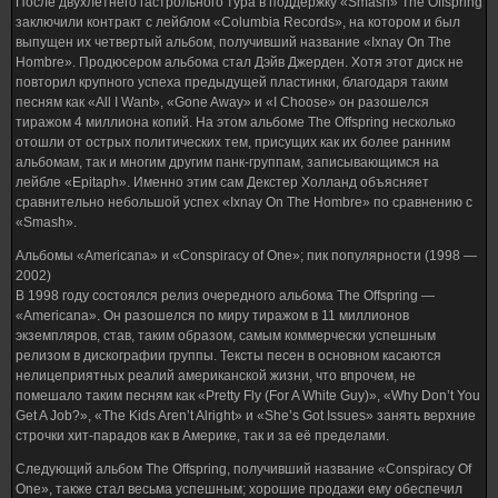
После двухлетнего гастрольного тура в поддержку «Smash» The Offspring
заключили контракт с лейблом «Columbia Records», на котором и был
выпущен их четвертый альбом, получивший название «Ixnay On The
Hombre». Продюсером альбома стал Дэйв Джерден. Хотя этот диск не
повторил крупного успеха предыдущей пластинки, благодаря таким
песням как «All I Want», «Gone Away» и «I Choose» он разошелся
тиражом 4 миллиона копий. На этом альбоме The Offspring несколько
отошли от острых политических тем, присущих как их более ранним
альбомам, так и многим другим панк-группам, записывающимся на
лейбле «Epitaph». Именно этим сам Декстер Холланд объясняет
сравнительно небольшой успех «Ixnay On The Hombre» по сравнению с
«Smash».
Альбомы «Americana» и «Conspiracy of One»; пик популярности (1998 —
2002)
В 1998 году состоялся релиз очередного альбома The Offspring —
«Americana». Он разошелся по миру тиражом в 11 миллионов
экземпляров, став, таким образом, самым коммерчески успешным
релизом в дискографии группы. Тексты песен в основном касаются
нелицеприятных реалий американской жизни, что впрочем, не
помешало таким песням как «Pretty Fly (For A White Guy)», «Why Don’t You
Get A Job?», «The Kids Aren’t Alright» и «She’s Got Issues» занять верхние
строчки хит-парадов как в Америке, так и за её пределами.
Следующий альбом The Offspring, получивший название «Conspiracy Of
One», также стал весьма успешным; хорошие продажи ему обеспечил