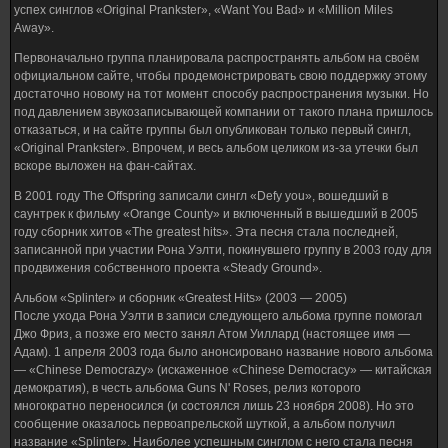
успех синглов «Original Prankster», «Want You Bad» и «Million Miles
Away».
Первоначально группа планировала распространять альбом на своём
официальном сайте, чтобы продемонстрировать свою поддержку этому
достаточно новому на тот момент способу распространения музыки. Но
под давлением звукозаписывающей компании от такого плана пришлось
отказаться, и на сайте группы был опубликован только первый сингл,
«Original Prankster». Впрочем, и весь альбом целиком из-за утечки был
вскоре выложен на фан-сайтах.
В 2001 году The Offspring записали сингл «Defy you», вошедший в
саунтрек к фильму «Orange County» и включенный в вышедший в 2005
году сборник хитов «The greatest hits». Эта песня стала последней,
записанной при участии Рона Уэлти, покинувшего группу в 2003 году для
продвижения собственного проекта «Steady Ground».
Альбом «Splinter» и сборник «Greatest Hits» (2003 — 2005)
После ухода Рона Уэлти в записи следующего альбома группе помогал
Джо Фриз, а позже его место занял Атом Уиллард (настоящее имя —
Адам). 1 апреля 2003 года было анонсировано название нового альбома
— «Chinese Democrazy» (искаженное «Chinese Democracy» — китайская
демократия), в честь альбома Guns N' Roses, релиз которого
многократно переносился (и состоялся лишь 23 ноября 2008). Но это
сообщение оказалось первоапрельской шуткой, а альбом получил
название «Splinter». Наиболее успешным синглом с него стала песня