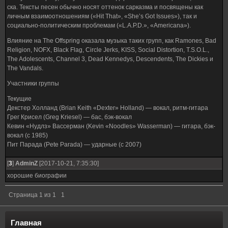
ска. Тексты песен обычно носят оттенок сарказма и посвящены как
личным взаимоотношениям («Hit That», «She’s Got Issues»), так и
социально-политическим проблемам («L.A.P.D.», «Americana»).
Влияние на The Offspring оказала музыка таких групп, как Ramones, Bad
Religion, NOFX, Black Flag, Circle Jerks, KISS, Social Distortion, T.S.O.L.,
The Adolescents, Channel 3, Dead Kennedys, Descendents, The Dickies и
The Vandals.
Участники группы
Текущие
Декстер Холланд (Brian Keith «Dexter» Holland) — вокал, ритм-гитара
Грег Крисел (Greg Kriesel) — бас, бэк-вокал
Кевин «Нудлз» Вассерман (Kevin «Noodles» Wasserman) — гитара, бэк-
вокал (с 1985)
Пит Парада (Pete Parada) — ударные (с 2007)
[
3
]
AdminZ
[2017-10-21, 7:35:30]
хорошие биографии
Страница
1
из
1
1
Главная