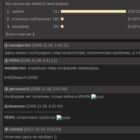
На сколько вы любите свою родину
1
.
люблю
[
1
]
[100.0
2
.
отношусь нейтрально
[
0
]
[0.00%
3
.
ненавижу
[
0
]
[0.00%
Всего ответов:
1
[
1
]
woodpecker
[2008-11-08, 0:40:31]
Здесь можно пообсуждать тему патриотизма, политические проблемы, и.т.п
[
2
]
FERG
[2008-11-08, 0:41:51]
woodpecker
, подобные темы на форуме запрещены.
[info]Закрыто.[/info]
[
3
]
germanx32
[2008-11-08, 0:42:44]
На форуме нет политики, только война и Wh40k
Добавлено
(2008-11-08, 0:42:44)
---------------------------------------------
FERG
, оперативно сработал
[
4
]
AdminZ
[2017-10-19, 9:03:23]
политика здесь не пройдет ))