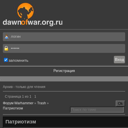
запомнить
Регистрация
.
Архив - только для чтения
Страница
1
из
1
1
Форум Warhammer
»
Trash
»
Патриотизм
Патриотизм