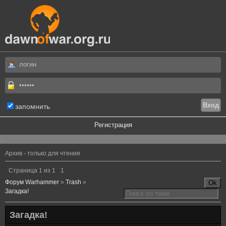
запомнить
Регистрация
.
Архив - только для чтения
Страница
1
из
1
1
Форум Warhammer
»
Trash
»
Загадка!
Загадка!