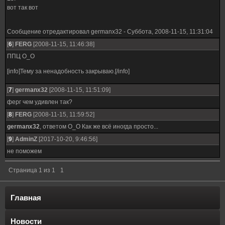
вот так вот
Сообщение отредактировал
germanx32
-
Суббота, 2008-11-15, 11:31:04
[
6
]
FERG
[2008-11-15, 11:46:38]
ППЦ О_О
[info]Тему за ненадобность закрываю.[/info]
[
7
]
germanx32
[2008-11-15, 11:51:09]
ферг чем удивлен так?
[
8
]
FERG
[2008-11-15, 11:59:52]
germanx32
, ответом О_О Как же всё иногда просто...
[
9
]
AdminZ
[2017-10-20, 9:46:56]
не поможем
Страница
1
из
1
1
Главная
Новости