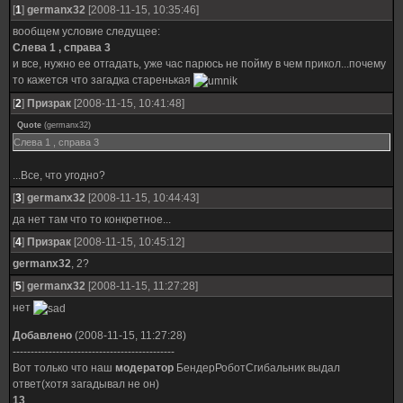
[
1
]
germanx32
[2008-11-15, 10:35:46]
вообщем условие следущее:
Слева 1 , справа 3
и все, нужно ее отгадать, уже час парюсь не пойму в чем прикол...почему
то кажется что загадка старенькая
[
2
]
Призрак
[2008-11-15, 10:41:48]
Quote
(
germanx32
)
Слева 1 , справа 3
...Все, что угодно?
[
3
]
germanx32
[2008-11-15, 10:44:43]
да нет там что то конкретное...
[
4
]
Призрак
[2008-11-15, 10:45:12]
germanx32
, 2?
[
5
]
germanx32
[2008-11-15, 11:27:28]
нет
Добавлено
(2008-11-15, 11:27:28)
---------------------------------------------
Вот только что наш
модератор
БендерРоботСгибальник выдал
ответ(хотя загадывал не он)
13
.