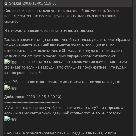
[
1
]
Shakal
[2008-12-05, 5:19:13]
Сердечно извиняюсь если что то такое подобное уже есть (но я не
нашел,если есть то если не трудно то скиньте ссылочку за рание
спасибо)
И так судь вопросов которые мне очень интересны:
Так как я новичок в модо-стройке мне бы хотелось узнать,каким образом
можно изменить внешний вид юнитов,постоик вообщем все что
относится к расам..если можно в 3D максе то откуда взять исходник
модели,и как его можно после...ммм хирургических вмешательст
внеснти в модо-стройку для последующий изменений....если
кто знает то если не затруднит то отпишите поконкретнее ..что куда и
как...за рание спасибо...
да и P.S познания в англ. языка Ммм скажем так - всегда метот дыка...
Добавлено
(2008-12-05, 5:19:13)
---------------------------------------------
ММм что в наше время уже брезгают помочь новичку?....интересно а
если бы я был сексуальной девушкой столько тут было бы постов?..
Сообщение отредактировал
Shakal
-
Среда, 2008-12-03, 6:09:24