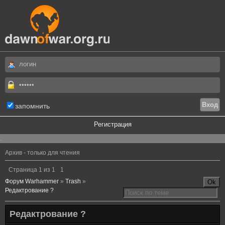
запомнить
Регистрация
.
Архив - только для чтения
Страница
1
из
1
1
Форум Warhammer
»
Trash
»
Редактрование ?
Редактрование ?