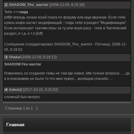
[
2
]
SHADOW_Fire_warrior
[2008-12-05, 8:15:18]
Тебе ==>
сюда
[off]И впредь лучше юзай поиск по форуму или ищи вручную. Если тебе
нужна инфа насчет модификаций - тогда тебе в раздел "Модификации".
Если интересуют тактики игры за ту или иную расу - тебе в Тактический
раздел, и т.д. и т.п.[/off]
Сообщение отредактировал
SHADOW_Fire_warrior
-
Пятница, 2008-12-
05, 8:18:52
[
3
]
Shakal
[2008-12-05, 6:16:12]
SHADOW Fire warrior
Извиняюсь за создания темы не там где нужно..Мм точнее вопроса.......да
и в поисковике,не было то что мне нужно....вообщем спасибо ....
[
4
]
AdminZ
[2017-10-22, 4:25:02]
сложный был вопрос
Страница
1
из
1
1
Главная