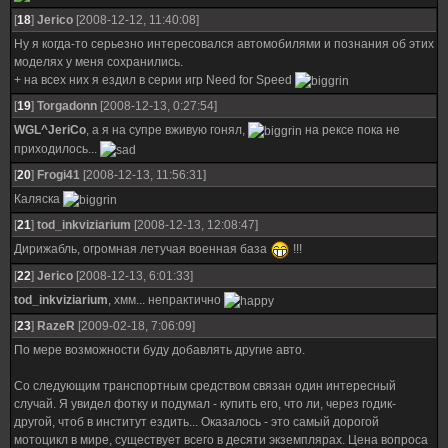
[
18
]
Jerico
[2008-12-12, 11:40:08]
Ну я когда-то серьезно интересовался автомобилями и познания об этих
моделях у меня сохранились.
+ на всех них я ездил в серии игр Need for Speed
[
19
]
Torgadonn
[2008-12-13, 0:27:54]
WGL^JeriCo
, а я на супре вживую гонял,
на рексе пока не
приходилось...
[
20
]
Frogi41
[2008-12-13, 11:56:31]
Каляска
[
21
]
tod_inkviziarium
[2008-12-13, 12:08:47]
Дирижабль, огромная летучая военная база
!!!
[
22
]
Jerico
[2008-12-13, 6:01:33]
tod_inkviziarium
, хмм... непрактично
[
23
]
RazeR
[2009-02-18, 7:06:09]
По мере возможности буду добавлять другие авто.
Со следующим транспортным средством связан один интересный
случай. Я увидел фотку и подумал - купить его, что ли, через годик-
другой, чтоб в институт ездить... Оказалось - это самый дорогой
мотоцикл в мире, существует всего в десяти экземплярах. Цена вопроса