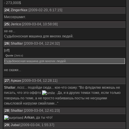
- 273,000$
[
24
]
ZingerNax
[2009-02-20, 6:17:15]
Миссершмит.
[
25
]
Jerico
[2009-03-04, 10:58:08]
хе-хе...
Судьбоносная машина для многих людей.
[
26
]
Shalliar
[2009-03-04, 12:24:32]
[off]
Quote
(
Jerico
)
Судьбоносная машина для многих людей.
не скажи...
[
27
]
Аркан
[2009-03-04, 12:28:11]
Shaliar
, пссс... подойди сюда... кое-что скажу: "Во флудилке можешь не
писать, что это оффто
. Да, и в других темах тоже, если только
говоришь по теме, а не просто набиваешь посты не несущими
смысловой нагрузки смайлами..."
[
28
]
Shalliar
[2009-03-04, 12:41:23]
Arkan
, да ты что!
[
29
]
Jubal
[2009-03-04, 1:55:37]