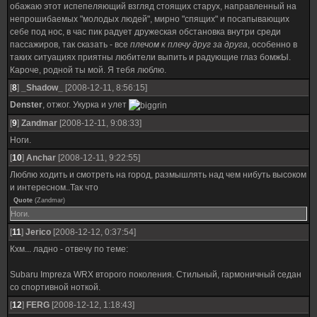
обажаю этот испепеляющий взгляд стоящих старух, направленный на
непрошибаемых "молодых людей", мирно "спящих" и посапывающих
себе под нос, в час пик радует дружеская обстановка внутри среди
пассажиров, так сказать - все
плечом к плечу друг за друга
, особенно в
таких ситуациях приятны любители выпить и радующие глаз бомжЫ.
Кароче, родной ты мой. Я тебя люблю.
[
8
]
_Shadow_
[2008-12-11, 8:56:15]
Denster
, отжог. Укурка и улет
[
9
]
Zandmar
[2008-12-11, 9:08:33]
Ноги.
[
10
]
Anchar
[2008-12-11, 9:22:55]
Люблю ходить и смотреть на город, размышлять над чем нибуть высоком
и интересном..Так что
Quote
(
Zandmar
)
Ноги.
[
11
]
Jerico
[2008-12-12, 0:37:54]
Кхм... ладно - отвечу по теме:
Subaru Impreza WRX второго поколения. Стильный, гармоничный седан
со спортивной ноткой.
[
12
]
FERG
[2008-12-12, 1:18:43]