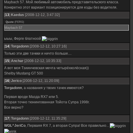
Maybach 57. Мой любимый автомобиль представительского класса.
Конкретно этот вариант позиционируется для езды без водителя.
[
13
]
Kaedus
[2008-12-12, 3:47:32]
Quote
(
FERG
)
Maybach 57
ыыы, Ферге блатноой
[
14
]
Torgadonn
[2008-12-12, 10:27:16]
Только эти две тачкки и ничто больше....
[
15
]
Anchar
[2008-12-12, 10:35:33]
А вот моя Тзиинчевская мечта четырёхколёсная))
Shelby Mustang GT 500
[
16
]
Jerico
[2008-12-12, 11:20:09]
Torgadonn
, а названия у твоих тачек имеются?
Первая вроде Мазда RX7 или 5.
Вторая точно тюнингованная Тойота Супра 1998г.
Все верно?
[
17
]
Torgadonn
[2008-12-12, 11:35:29]
WGL^JeriCo
, Перваяя RX 7, а вторая Супра! Все правильно...