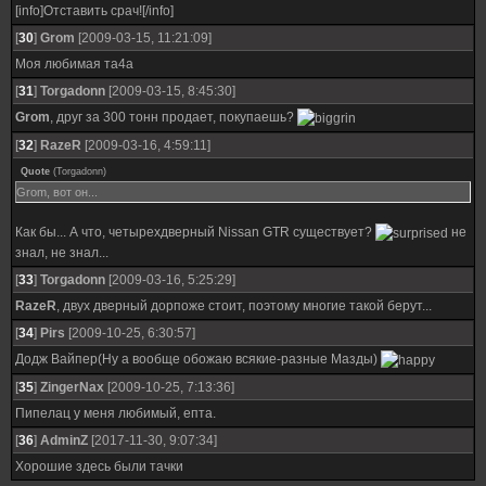
[info]Отставить срач![/info]
[
30
]
Grom
[2009-03-15, 11:21:09]
Моя любимая та4а
[
31
]
Torgadonn
[2009-03-15, 8:45:30]
Grom
, друг за 300 тонн продает, покупаешь?
[
32
]
RazeR
[2009-03-16, 4:59:11]
Quote
(
Torgadonn
)
Grom, вот он...
Как бы... А что, четырехдверный Nissan GTR существует?
не
знал, не знал...
[
33
]
Torgadonn
[2009-03-16, 5:25:29]
RazeR
, двух дверный дорпоже стоит, поэтому многие такой берут...
[
34
]
Pirs
[2009-10-25, 6:30:57]
Додж Вайпер(Ну а вообще обожаю всякие-разные Мазды)
[
35
]
ZingerNax
[2009-10-25, 7:13:36]
Пипелац у меня любимый, епта.
[
36
]
AdminZ
[2017-11-30, 9:07:34]
Хорошие здесь были тачки