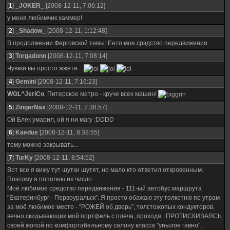
[
1
]
_JOKER_
[2008-12-11, 7:06:12]
у меня любимчик хаммер!
[
2
]
_Shadow_
[2008-12-11, 1:12:48]
В продолжении Ферговской темы: Енто мое срэдство передвижения
[
3
]
Torgadonn
[2008-12-11, 7:08:14]
Чувкки вы просто жжете...
[
4
]
Gemini
[2008-12-11, 7:16:23]
WGL^JeriCo
, Питерское метро - круче всех машин!
[
5
]
ZingerNax
[2008-12-11, 7:38:57]
Ой Блек умарил, ой я ни магу :DDDD
[
6
]
Kaedus
[2008-12-11, 8:38:55]
тему можно закрывать...
[
7
]
TurKy
[2008-12-11, 8:54:52]
Вот все я вижу тут шутки шутят, но мало кто ответил откровенным.
Поэтому я пополню их число.
Моё любимое средство передвижения - 111-ый автобус маршрута
"Екатеринбург - Первоуральск". Я просто обажаю эту толкотню по утрам
за моё любимое место - "РОЖЕЙ об дверь", толстожопых кондукторов,
вечно скидывающих мой портфель с плеча, проходя...ПРОТИСКИВАЯСЬ
своей жопой по комфортабельному салону класса "унылое гавно",