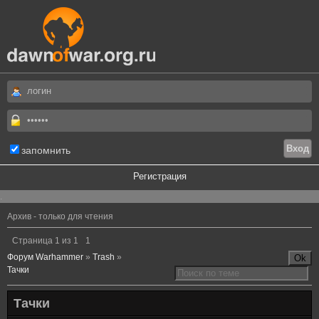
запомнить
Регистрация
.
Архив - только для чтения
Страница
1
из
1
1
Форум Warhammer
»
Trash
»
Тачки
Тачки