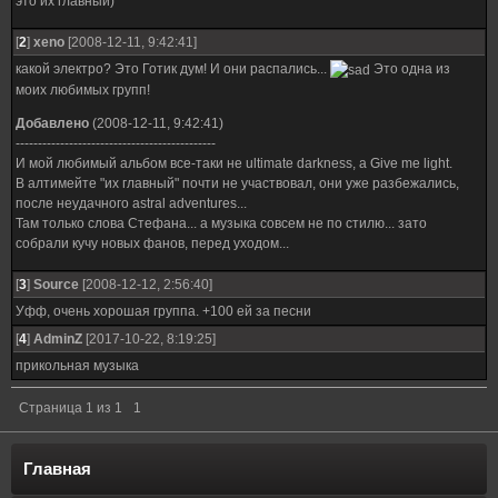
это их главный)
[
2
]
xeno
[2008-12-11, 9:42:41]
какой электро? Это Готик дум! И они распались...
Это одна из
моих любимых групп!
Добавлено
(2008-12-11, 9:42:41)
---------------------------------------------
И мой любимый альбом все-таки не ultimate darkness, а Give me light.
В алтимейте "их главный" почти не участвовал, они уже разбежались,
после неудачного astral adventures...
Там только слова Стефана... а музыка совсем не по стилю... зато
собрали кучу новых фанов, перед уходом...
[
3
]
Source
[2008-12-12, 2:56:40]
Уфф, очень хорошая группа. +100 ей за песни
[
4
]
AdminZ
[2017-10-22, 8:19:25]
прикольная музыка
Страница
1
из
1
1
Главная