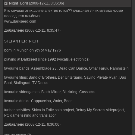
[
1
]
Night_Lord
[2008-12-11, 8:36:06]
Кто слушал этих дойче электро готов?? классная у них музыка кроме
последнего альбома..
www.darkseed.com
Добавлено
(2008-12-11, 8:35:47)
---------------------------------------------
STEFAN HERTRICH
born in Munich on 9th of May 1976
playing at Darkseed since 1992 (vocals, electronics)
favourite bands: Assemblage 23, Dead Can Dance, Omar Faruk, Rammstein
favourite films: Band of Brothers, Der Untergang, Saving Private Ryan, Das
Boot, Stalingrad, TV Docus
favourite videogames: Black Mirror, Blitzkrieg, Cossacks
favourite drinks: Cappuccino, Water, Beer
further activities: Shiva in Exile solo project, Betray My Secrets sideproject,
PC game testing and translation
Добавлено
(2008-12-11, 8:36:06)
---------------------------------------------