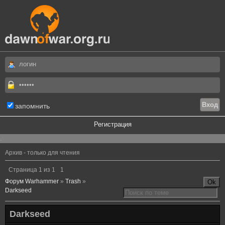
запомнить
Регистрация
.
Архив - только для чтения
Страница
1
из
1
1
Форум Warhammer
»
Trash
»
Darkseed
Darkseed