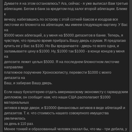
Думаете я на этом остановлюсь? Ага, сейчас - я уже выписал Вам третью
аблегацию. Бегом в банк за кредитом под залог второй аблегации. Ближе
к
вечеру, набегавшись по острову с этой сотней баксов и изодрав все
листочки из блокнота на аблегации, мы имеем следующую картину. У Вас
на
$5000 моих аблегаций, а у меня на $5000 дипазитов в банке. Теперь, я
чувствую, что пришло время прибрать Вашу дверь к рукам. Я предлагаю
купить ее у Вас за $100. Но Вы вредничаете - дверь-то всего одна, и
заламываете цену в $1000. Ну, $1000 так $1000 - в конце концов у меня
на
депозите лежит целых $5000. Я на последнем блокнотном листочке
направляю
платежное поручение Хроноскописту, перевести $1000 с моего
дипазита на
Ваш, и забираю Вашу дверь.
Если нашу бухгалтерию отдать американскому экономисту с гарвардским
дипломом, он сообщит нам, что наши США располагают $1000
материальных
активов в виде двери, и $10000 финансовых активов в виде аблегаций и
дипазитов. Т. е. что стоимость нашего совокупного имущества
увеличилась
за день в 110 раз.
Менее тонкий и образованный человек сказал бы, что мы - три дебила, у