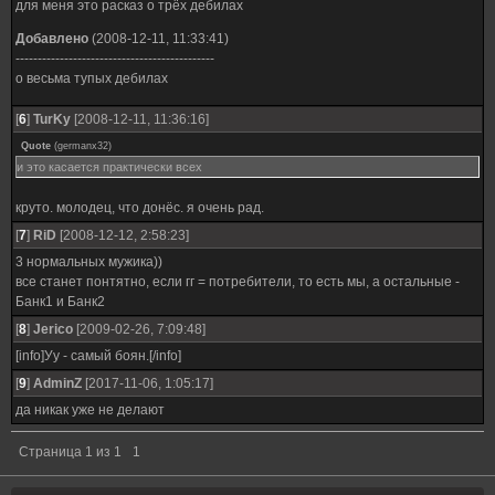
для меня это расказ о трёх дебилах
Добавлено
(2008-12-11, 11:33:41)
---------------------------------------------
о весьма тупых дебилах
[
6
]
TurKy
[2008-12-11, 11:36:16]
Quote
(
germanx32
)
и это касается практически всех
круто. молодец, что донёс. я очень рад.
[
7
]
RiD
[2008-12-12, 2:58:23]
3 нормальных мужика))
все станет понтятно, если гг = потребители, то есть мы, а остальные -
Банк1 и Банк2
[
8
]
Jerico
[2009-02-26, 7:09:48]
[info]Уу - самый боян.[/info]
[
9
]
AdminZ
[2017-11-06, 1:05:17]
да никак уже не делают
Страница
1
из
1
1