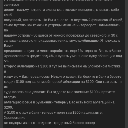
заняться
делом - пальму потрясти или за моллюсками понырять, снискать себе
хлеб
насущный, так сказать. Но Вы ж знаете - я неуемный финансовый гений,
такие пустяки как кокосы и устрицы меня не интересуют. Помыкавшись
по
нашему острову - 50 шагов от южного побережья до северного, и 30 с
запада на восток, я придумываю гениальную комбинацию. Я подхожу к
Вам и
предлагаю на пустом месте заработать еще 1% годовых. Взять в банке
Хроноскописта кредит под 4%, и купить у меня еще одну аблигацию под
5%.
Вторую аблегацию на $100 я тут же выписываю на блокнотном листике,
и
машу ею у Вас перед носом. Недолго думая, Вы бежите в банк и берете
кредит $100 под залог моей первой аблегации на $100. Они там есть - я
их
туда положил на дипазит. Вы отдаете мне заемные $100 и прячете
вторую
аблегацию к себе в бумажник - теперь у Вас есть моих аблегаций на
$200.
А $100 я кладу в банк - теперь у меня там $200 на дипазите.
Хроноскопист
аж подпрыгивает от радости - кредитный бизнес попер.