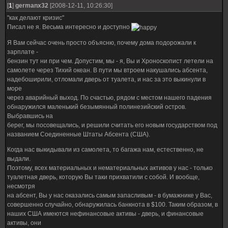
[
1
]
germanx32
[2008-12-11, 10:26:30]
"как делают кризис"
Писал не я. Весьма интересно и доступно
Я Вам сейчас очень просто объясню, почему дома подорожали к
зарплате -
бензин тут ни при чем. Допустим, мы - я, Вы и Хроноскопист летели на
самолете через Тихий океан. В пути мы втроем накушались абсента,
надебоширили, отломали дверь от туалета, и нас за это выкинули в
море
через аварийный выход. По счастью, рядом с местом нашего падения
обнаружился маленький безымянный полинезийский остров.
Выбравшись на
берег, мы посовещались, и решили считать его новым государством под
названием Соединенные Штаты Абсента (США).
Когда нас выкидывали из самолета, то багажа нам, естественно, не
выдали.
Поэтому, всех материальных и нематериальных активов у нас - только
туалетная дверь, которую Вы таки прихватили с собой. И вообще,
несмотря
на абсент, Вы у нас оказались самым запасливым - в бумажнике у Вас,
совершенно случайно, обнаружилась банкнота в $100. Таким образом, в
наших США имеются нефинансовые активы - дверь, и финансовые
активы, они