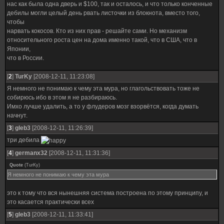
нас как была одна дверь и $100, так и осталось, и что только конченные
дебилы могли целый день рвать листочки из блокнота, вместо того,
чтобы
нарвать кокосов. Кто из них прав - решайте сами. Но механизм
относительного роста цен на дома именно такой, что в США, что в
Японии,
что в России.
[
2
]
TurKy
[2008-12-11, 11:23:08]
Я немного не понимаю к чему эта мура, но глагольствовать тоже не
собирюсь ибо в этом я не разбираюсь.
Имхо лучше удалить, а то у флудеров мозг взорвётся, когда думать
начнут.
[
3
]
gleb3
[2008-12-11, 11:26:39]
три дебила
[
4
]
germanx32
[2008-12-11, 11:31:36]
Quote
(
TurKy
)
Я немного не понимаю к чему эта мура
это к тому что вся нынешняя система построена по этому принципу, и
это касается практически всех
[
5
]
gleb3
[2008-12-11, 11:33:41]