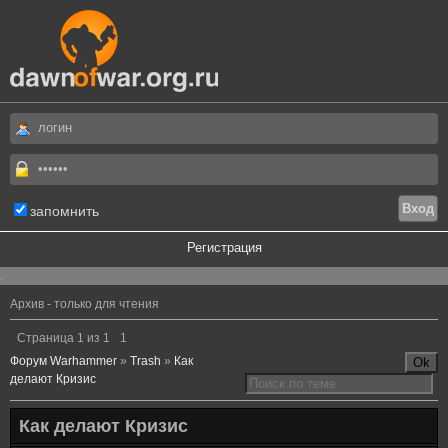
запомнить
Регистрация
.
Архив - только для чтения
Страница
1
из
1
1
Форум Warhammer
»
Trash
»
Как
делают Кризис
Как делают Кризис