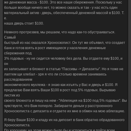
же денежная масса - $100. Это все наши сбережения. Поскольку у нас
больше вообще ничего нет, то можно сказать и так - у нас есть один
материальный актив - дверь, обеспеченный денежной массой в $100. Т.
е.
наша дверь стоит $100.
Немного протрезвев, мы решаем, что надо как-то обустраиваться.
Самый
быстрый из нас оказался Хроноскопист. Он тут же объявил, что создает
банк и готов взять в рост имеющиеся у населения денежные
сбережения под
3% годовых - ну не сидится человеку без дела. Вы отдаете ему $100, и
он
их записывает в блокнот в статью "Пассивы -> Дипазиты". Но я тоже не
лаптем щи хлебал - зря я что ли столько времени занимаюсь
расследованием
экономического мухлежа - я знаю как изъять у Вас и дверь и $100. Я
предлагаю Вам взять Ваши $100 в рост под 5% годовых. Вырываю
листик из
своего блокнота и пишу на нем - "Аблегиция на $100 под 5% годовых". Вы
чувствуете, что Вам поперло. Забираете деньги у расстроенного
Хроноскописта с дипазита и отдаете их мне в обмен на мою аблегацию.
Я беру Ваши $100 и кладу их на дипозит в банк обратно обрадованного
Хроноскописта.
По хорошему, на этом можно было бы и успокоиться и пойти всем