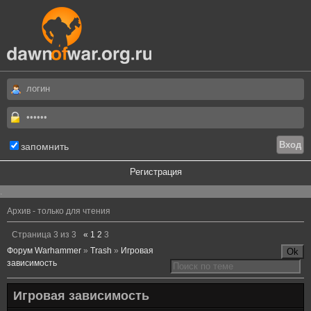
запомнить
Регистрация
.
Архив - только для чтения
Страница
3
из
3
«
1
2
3
Форум Warhammer
»
Trash
»
Игровая
зависимость
Игровая зависимость