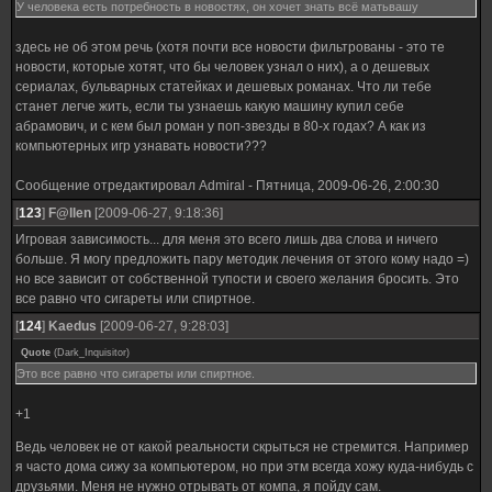
У человека есть потребность в новостях, он хочет знать всё матьвашу
мире, а потом начинаешь мечтать о том как бы хорошо было бы жить в нём.
Потом вдруг замечаешь всю серость и мрачность своих будней реальной жизни.
здесь не об этом речь (хотя почти все новости фильтрованы - это те
Появляется ощущение враждебности окружающего мира Постепенно в сознании
новости, которые хотят, что бы человек узнал о них), а о дешевых
происходит перемена и ты уже не хочешь полностью возвращаться в
сериалах, бульварных статейках и дешевых романах. Что ли тебе
реальность.
станет легче жить, если ты узнаешь какую машину купил себе
Диссонанс между реальностью и виртуальнотью только сильнее заставляют
абрамович, и с кем был роман у поп-звезды в 80-х годах? А как из
замкнуться в себе и даже могут дать хорошую почву для развития злой,
компьютерных игр узнавать новости???
болезненной гордости (я не такой как вы...).
Остается открытой тема виртуальной агрессии - не буду комментировать.
Сообщение отредактировал
Admiral
-
Пятница, 2009-06-26, 2:00:30
Скажу только что к насилию на экране привыкаешь быстро и хочется все
больше и реалистичнее...
[
123
]
F@llen
[2009-06-27, 9:18:36]
Конечно, далеко не все подвержены такой сильной восприимчивости к
Игровая зависимость... для меня это всего лишь два слова и ничего
виртуальной реальности, но, по наблюдениям, таких людей вокруг все больше..
больше. Я могу предложить пару методик лечения от этого кому надо =)
Индустрия компьютерных развлечений сейчас развивается безумно быстро, с
но все зависит от собственной тупости и своего желания бросить. Это
появлением онлайн игр количество вовлеченных возрасло на порядки и средний
все равно что сигареты или спиртное.
возраст играющих уже далеко не 15 лет.
Что твое увлечение приняло совсем нездоровую форму можно смутно
[
124
]
Kaedus
[2009-06-27, 9:28:03]
догадываться, но куча друзей и знакомых, ведущих такой же образ жизни,
Quote
(
Dark_Inquisitor
)
создают иллюзию нормальности твоего поведения. К тому же Вселенная
Это все равно что сигареты или спиртное.
Warhammer 40000, собирает тысячи играющих людей, с которыми можно
общаться, делиться впечатлениями, соревноваться друг с другом. Все это
+1
создает еще одну иллюзию того, что теперь ты не одинок и вымышленный
продукт компании Games Workshop, созданный лишь ради прибыли,
Ведь человек не от какой реальности скрыться не стремится. Например
превращается в настоящую Вселенную.
я часто дома сижу за компьютером, но при этм всегда хожу куда-нибудь с
Задумайся, кто ты есть на самом деле…
друзьями. Меня не нужно отрывать от компа, я пойду сам.