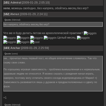
[
101
]
Admiral
[2009-01-29, 2:05:10]
xeno
, можешь свободно, без напряга, обойтись месяц без игр?
[
102
]
Интел
[2009-01-29, 2:24:11]
Quote
(
Admiral
)
без напряга, обойтись месяц без игр?
Что же я буду делать летом на археологической практике?
Целый месяц.
[
103
]
Anchar
[2009-01-29, 2:25:59]
Quote
(
xeno
)
хм... прочитал лишь первый пост, но общее впечатление сложилось. Так что
скажу свое слово.
По хорошему игровая зависимость - проблема вымышленная и к нормальным,
здоровым людям не относится. Я можно сказать с рождения начал играть,
наверно, поэтому могу отличить своего соседа водопроводчика от Марио! =)
Зависимость развивается лишь у дураков и предрасположенных к сдвигу по
фазе.
+1
Quote
(
Admiral
)