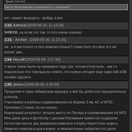
Quote
(
Admiral
)
Часто ли возникают конфликты с родными?
нет. скажут выходить - выйду, и все
[
132
]
Admiral
[2009-06-30, 11:10:38]
SHIROK
, ну если это так, то это очень хорошо
[
133
]
_Archer_
[2009-06-30, 11:23:16]
хм.. а я как понял ту про компьютерные? славо богу что мне это не
грозит уже...
[
134
]
GoLeM
[2009-09-09, 3:17:40]
У меня такое было ну примерно года три, потом отпустило... как то
паралельно что там вышло нового, что нужно сегодня еще один kdk в ВХ
онлайн сделать
[
135
]
Jerico
[2009-09-09, 4:36:59]
Продолжи я свою геймерскую карьеру, я мог бы добиться переделенных
успехов.
Участвовал в клубных соревнованиях по Варику 3-му, КС и NFS5.
Пробовал Старик, но не пошло.
Наилучший результат: второе место по Питеру в соревнованиях по NFS.
Мне даже диск и футболку с диском Игромании (кажется) подарили.
Но потом пошла эра домашних компов и в клубы перестали ходить.
Немного поиграв в дов в клане, я окончательно забросил это дело.