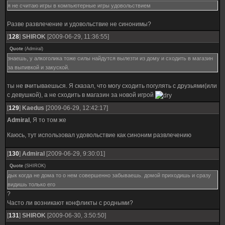
я не считаю игры в компьютерные игры удовольствием
Разве развлечение и удовольствие не синонимы?
[
128
]
SHIROK
[2009-06-29, 11:36:55]
Quote
(
Admiral
)
знаешь, у алкоголика тоже силы найдутся вылезти из дому и сходить в магазин
за выпивкой и закуской.
ты не вчитываешься. Я сказал, что могу сходить погулять с друзьями(или
с девушкой), а не сходить в магазин за новой игрой
[
129
]
Kaedus
[2009-06-29, 12:42:17]
Admiral
, Я то том же
Каюсь, тут использовал удовольствие как синоним развлечению
[
130
]
Admiral
[2009-06-29, 9:30:01]
Quote
(
SHIROK
)
дык когда не дома то о нем совершенно забываешь. домой приходишь и сразу
видишь только его
?
Часто ли возникают конфликты с родными?
[
131
]
SHIROK
[2009-06-30, 3:50:50]