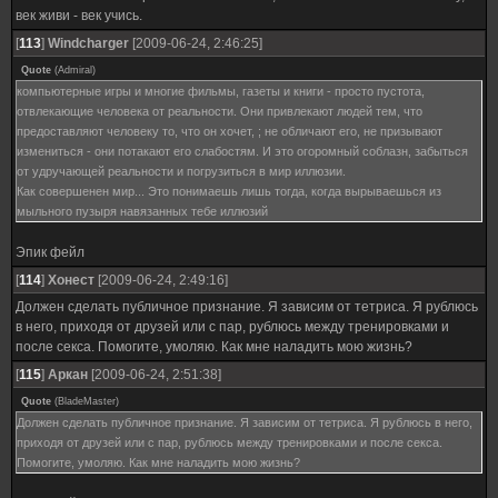
век живи - век учись.
[
113
]
Windcharger
[2009-06-24, 2:46:25]
Quote
(
Admiral
)
компьютерные игры и многие фильмы, газеты и книги - просто пустота,
отвлекающие человека от реальности. Они привлекают людей тем, что
предоставляют человеку то, что он хочет, ; не обличают его, не призывают
измениться - они потакают его слабостям. И это огоромный соблазн, забыться
от удручающей реальности и погрузиться в мир иллюзии.
Как совершенен мир... Это понимаешь лишь тогда, когда вырываешься из
мыльного пузыря навязанных тебе иллюзий
Эпик фейл
[
114
]
Хонест
[2009-06-24, 2:49:16]
Должен сделать публичное признание. Я зависим от тетриса. Я рублюсь
в него, приходя от друзей или с пар, рублюсь между тренировками и
после секса. Помогите, умоляю. Как мне наладить мою жизнь?
[
115
]
Аркан
[2009-06-24, 2:51:38]
Quote
(
BladeMaster
)
Должен сделать публичное признание. Я зависим от тетриса. Я рублюсь в него,
приходя от друзей или с пар, рублюсь между тренировками и после секса.
Помогите, умоляю. Как мне наладить мою жизнь?