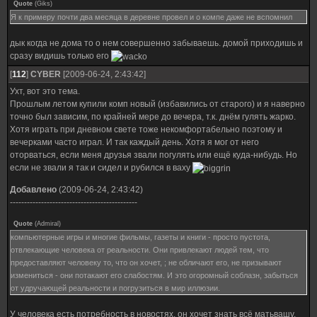
Quote
(
Giks
)
Я к примеру почти два месяца в деревне провел и о компе даже не вспомнил
дык когда не дома то о нем совершенно забываешь. домой приходишь и
сразу видишь только его
[
112
]
CYBER
[2009-06-24, 2:43:42]
Ухт, вот это тема.
Прошлым летом купили комп новый (избавились от старого) и я наверно
точно был зависим, по крайней мере до вечера, т.к. днём гулять жарко.
Хотя играть при дневном свете тоже некомфортабельно поэтому и
вечерками часто играл. И так каждый день. Хотя я мог от него
оторваться, если меня друзья звали погулять или ещё куда-нибудь. Но
если не звали я так и сидел и рубился в ваху
Добавлено
(2009-06-24, 2:43:42)
---------------------------------------------
Quote
(
Admiral
)
компьютерные игры и многие фильмы, газеты и книги - просто пустота,
отвлекающие человека от реальности. Они привлекают людей тем, что
предоставляют человеку то, что он хочет, ; не обличают его, не призывают
измениться - они потакают его слабостям. И это огоромный соблазн, забыться
от удручающей реальности и погрузиться в мир иллюзии.
У человека есть потребность в новостях, он хочет знать всё матьвашу,