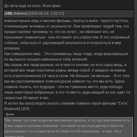
До лета ещё не ясно. Ясен факт.
[
108
]
Admiral
[2009-06-24, 1:42:17]
компьютерные игры и многие фильмы, газеты и книги - просто пустота,
отвлекающие человека от реальности. Они привлекают людей тем, что
предоставляют человеку то, что он хочет, ; не обличают его, не
призывают измениться - они потакают его слабостям. И это огоромный
соблазн, забыться от удручающей реальности и погрузиться в мир
иллюзии.
Как совершенен мир... Это понимаешь лишь тогда, когда вырываешься
из мыльного пузыря навязанных тебе иллюзий.
Мы знаем, все люди разные, но в чем-то похожи, но есть одна вещь, в
которой все люди поистинне равны между собой. У каждого человека
есть в распоряжении 24 часа в сутки. Ни больше, ни меньше... И от того,
как мы распоряжаемся этим ресурсом зависит то, что мы есть. Здесь
главное понять, что будущее - это не туманное место, куда поподут
лишь некоторые избранные, а это то место, куда каждый из нас идет со
скоростью 60 минут в час.
Я хотел бы напоследок сказать словами главного героя фильма "Сеть"
[Network] 1976 :
Quote
"Мы знаем, что этим воздухом невозможно дышать, а эту еду невозможно есть.
И мы сидим и смотрим телевизор - как какой-то местный диктор в новостях
рассказывает, что сегодня было 15 убийств и 63 ограбления - и типо, так и
должно быть...