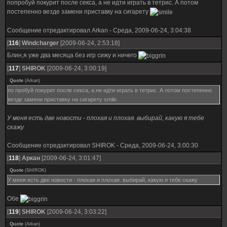
попробуй покурит после секса, а не идти играть в тетрис. А потом
постепенно везде замени приставку на сигарету
Сообщение отредактировал
Arkan
-
Среда, 2009-06-24, 3:04:38
[
116
]
Windcharger
[2009-06-24, 2:53:18]
Блин,я уже два месяца без игр сижу и ничего
[
117
]
SHIROK
[2009-06-24, 3:00:19]
Quote
(
Arkan
)
по пробуй покурит после секса, а не идти играть в тетрис. А потом постепенно
везде замени приставку на сигарету smile
У меня есть две новости - плохая и плохая. выбирай, какую я тебе
скажу
Сообщение отредактировал
SHIROK
-
Среда, 2009-06-24, 3:00:30
[
118
]
Аркан
[2009-06-24, 3:01:47]
Quote
(
SHIROK
)
У меня есть две новости - плохая и плохая. выбирай, какую я тебе скажу
Обе
[
119
]
SHIROK
[2009-06-24, 3:03:22]
Quote
(
Arkan
)