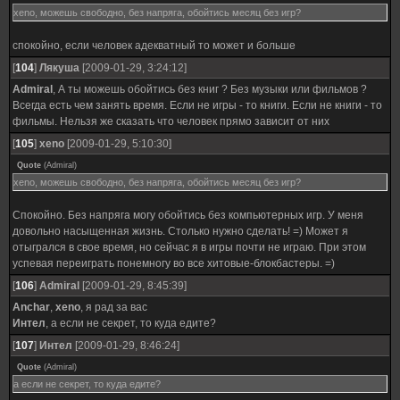
xeno, можешь свободно, без напряга, обойтись месяц без игр?
спокойно, если человек адекватный то может и больше
[
104
]
Лякуша
[2009-01-29, 3:24:12]
Admiral
, А ты можешь обойтись без книг ? Без музыки или фильмов ?
Всегда есть чем занять время. Если не игры - то книги. Если не книги - то
фильмы. Нельзя же сказать что человек прямо зависит от них
[
105
]
xeno
[2009-01-29, 5:10:30]
Quote
(
Admiral
)
xeno, можешь свободно, без напряга, обойтись месяц без игр?
Спокойно. Без напряга могу обойтись без компьютерных игр. У меня
довольно насыщенная жизнь. Столько нужно сделать! =) Может я
отыгрался в свое время, но сейчас я в игры почти не играю. При этом
успевая переиграть понемногу во все хитовые-блокбастеры. =)
[
106
]
Admiral
[2009-01-29, 8:45:39]
Anchar
,
xeno
, я рад за вас
Интел
, а если не секрет, то куда едите?
[
107
]
Интел
[2009-01-29, 8:46:24]
Quote
(
Admiral
)
а если не секрет, то куда едите?