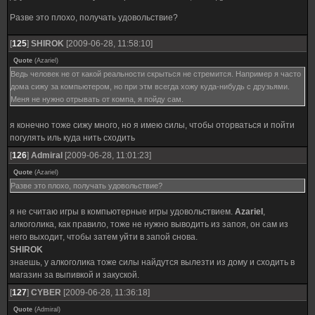
Разве это плохо, получать удовольствие?
[
125
]
SHIROK
[2009-06-28, 11:58:10]
Quote
(
Azariel
)
Ведь человек не от какой реальности скрыться не стремится. Например я часто
дома сижу за компьютером, но при этм всегда хожу куда-нибудь с друзьями.
Меня не нужно отрывать от компа, я пойду сам.
я конечно тоже сижу много, но я имею силы, чтобы оторваться и пойти
погулять иль куда нить сходить
[
126
]
Admiral
[2009-06-28, 11:01:23]
Quote
(
Azariel
)
Разве это плохо, получать удовольствие?
я не считаю игры в компьютерные игры удовольствием.
Azariel
,
алкоголика, как правило, тоже не нужно выводить из запоя, он сам из
него выходит, чтобы затем уйти в запой снова.
SHIROK
знаешь, у алкоголика тоже силы найдутся вылезти из дому и сходить в
магазин за выпивкой и закуской.
[
127
]
CYBER
[2009-06-28, 11:36:18]
Quote
(
Admiral
)