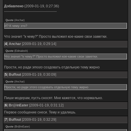
Добавлено
(2009-01-19, 0:27:36)
---------------------------------------------
Quote
(
Anchar
)
И? К чему это?
Что значит "к чему?" Просто выложил кое-какие свои заметки.
[
4
]
Anchar
[2009-01-19, 0:29:14]
Quote
(
Edinalesh
)
Что значит "к чему?" Просто выложил кое-какие свои заметки.
Прости, но ради
этого
создовать отдельную тему жирно
[
5
]
Buffout
[2009-01-19, 0:30:09]
Quote
(
Anchar
)
Прости, но ради этого создовать отдельную тему жирно
Пиши модерам, пусть сносят. Мне кажется, что нормально.
[
6
]
Br@inEater
[2009-01-19, 0:31:12]
Первое сообщение снеси. Тему и удалишь.
[
7
]
Buffout
[2009-01-19, 0:32:29]
Quote
(
Br@inEater
)