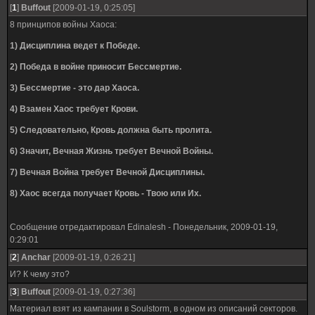
[
1
]
Buffout
[2009-01-19, 0:25:05]
8 принципов войны Хаоса:
1) Дисциплина ведет к Победе.
2) Победа в войне приносит Бессмертие.
3) Бессмертие - это дар Хаоса.
4) Взамен Хаос требует Крови.
5) Следовательно, Кровь должна быть пролита.
6) Значит, Вечная Жизнь требует Вечной Войны.
7) Вечная Война требует Вечной Дисциплины.
8) Хаос всегда получает Кровь - Твою или Их.
Сообщение отредактировал
Edinalesh
-
Понедельник, 2009-01-19,
0:29:01
[
2
]
Anchar
[2009-01-19, 0:26:21]
И? К чему это?
[
3
]
Buffout
[2009-01-19, 0:27:36]
Материал взят из кампании в Soulstorm, в одном из описаний секторов.