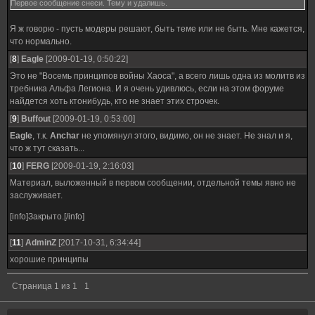
Первое сообщение снеси. Тему и удалишь.
Я ж говорю - пусть модеры решают, быть теме или не быть. Мне кажется,
что нормально.
[
8
]
Eagle
[2009-01-19, 0:50:22]
Это не "Восемь принципов войны Хаоса", а всего лишь одна из молитв из
требника Альфа Легиона. И я очень удивлюсь, если на этом форуме
найдется хоть ктонибудь, кто не знает этих строчек.
[
9
]
Buffout
[2009-01-19, 0:53:00]
Eagle
, т.к.
Anchar
не упомянул этого, видимо, он не знает. Не знал и я,
что ж тут сказать...
[
10
]
FERG
[2009-01-19, 2:16:03]
Материал, выложенный в первом сообщении, отдельной темы явно не
заслуживает.
[info]Закрыто.[/info]
[
11
]
AdminZ
[2017-10-31, 6:34:44]
хорошие принципы
Страница
1
из
1
1