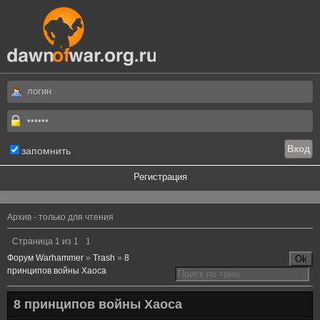
запомнить
Регистрация
.
Архив - только для чтения
Страница
1
из
1
1
Форум Warhammer
»
Trash
»
8
принципов войны Хаоса
8 принципов войны Хаоса