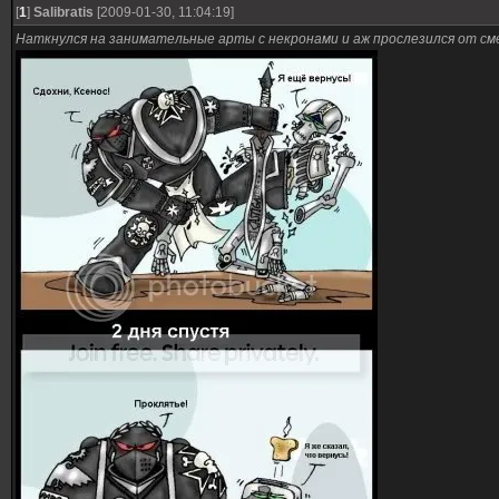
[
1
]
Salibratis
[2009-01-30, 11:04:19]
Наткнулся на занимательные арты с некронами и аж прослезился от см