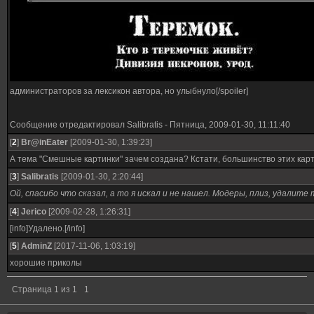
администраторов за лексикон автора, но улыбнуло[/spoiler]
Сообщение отредактировал
Salibratis
-
Пятница, 2009-01-30, 11:11:40
[
2
]
Br@inEater
[2009-01-30, 1:39:23]
А тема "Смешные картинки" зачем создана? Кстати, большинство этих карти
[
3
]
Salibratis
[2009-01-30, 2:20:44]
Ой, спасибо что сказал, а то я искал и не нашел. Модеры, плиз, удалит
[
4
]
Jerico
[2009-02-28, 1:26:31]
[info]Удалено.[/info]
[
5
]
AdminZ
[2017-11-06, 1:03:19]
хорошие приколы
Страница
1
из
1
1