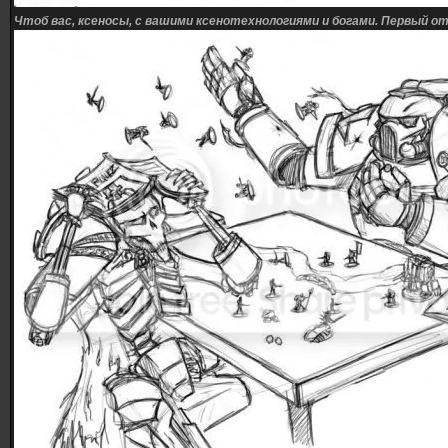
Чтоб вас, ксеносы, с вашими ксенотехнологиями и богами. Первый о