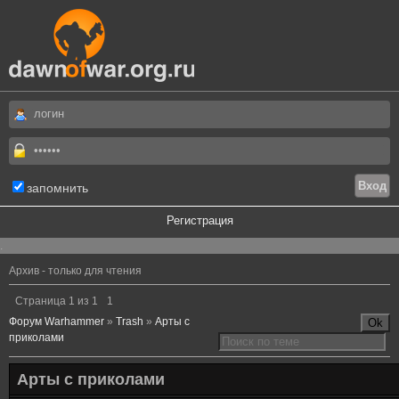
запомнить
Регистрация
.
Архив - только для чтения
Страница
1
из
1
1
Форум Warhammer
»
Trash
»
Арты с
приколами
Арты с приколами