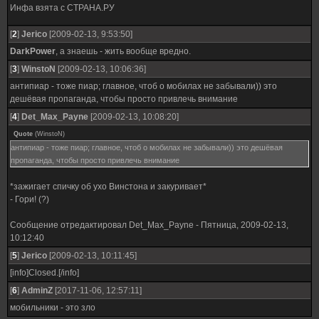
Инфа взята с СТРАНА.РУ
[
2
]
Jerico
[2009-02-13, 9:53:50]
DarkPower
, а знаешь - жить вообще вредно.
[
3
]
WinstoN
[2009-02-13, 10:06:36]
антипиар - тоже пиар; главное, чтоб о мобилах не забывали)) это
дешёвая пропаганда, чтобы просто привлечь внимание
[
4
]
Det_Max_Payne
[2009-02-13, 10:08:20]
Quote
(
WinstoN
)
антипиар - тоже пиар; главное, чтоб о мобилах не забывали)) это дешёвая
пропаганда, чтобы просто привлечь внимание
*зажигает спичку об ухо Винстона и закуривает*
- Гори! (?)
Сообщение отредактировал
Det_Max_Payne
-
Пятница, 2009-02-13,
10:12:40
[
5
]
Jerico
[2009-02-13, 10:11:45]
[info]Closed.[/info]
[
6
]
AdminZ
[2017-11-06, 12:57:11]
мобильники - это зло