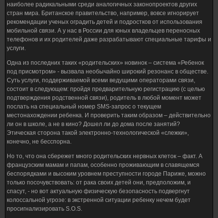
наиболее радикальными среди аналогичных законопроектов других
стран мира. Британское правительство, например, вовсе игнорирует
рекомендации ученых оградить детей и подростков от использования
мобильной связи. А у нас в России для юных владельцев переносных
телефонов и их родителей даже разрабатывают специальные тарифы и
услуги.
Одна из последних таких «родительских» новинок – система «Ребенок
под присмотром» - вызвала необычайно широкий резонанс в обществе.
Суть услуги, поддерживаемой всеми ведущими операторами связи,
состоит в следующем: пройдя предварительную регистрацию (с целью
подтверждения родственной связи), родитель в любой момент может
послать на специальный номер SMS-запрос о текущем
местонахождении ребенка. И проверить таким образом – действительно
ли он в школе, а не в кино? Дошел ли до дома после занятий?
Этическая сторона такой электронно-технологической «слежки»,
конечно, не бесспорна.
Но то, что она сбережет много родительских нервных клеток – факт. А
французским мамам и папам, особенно проживающим в славящемся
беспорядками и высоким уровнем преступности городе Париже, можно
только посочувствовать: от рака своих детей они, предположим, и
спасут, - но вот актуальную физическую безопасность подвергнут
колоссальной угрозе: в экстренной ситуации ребенку нечем будет
просигнализировать S.O.S.