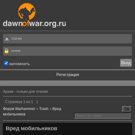
запомнить
Регистрация
.
Архив - только для чтения
Страница
1
из
1
1
Форум Warhammer
»
Trash
»
Вред
мобильников
Вред мобильников