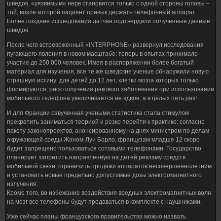
шведов, «уязвимым» нерв становится только с одной стороны головы –
той, возле которой пациент привык держать телефонный аппарат.
Более поздние исследования датчан подтвердили полученные данные
шведов.
После чего встревоженный «INTERPHONE» развернул исследования
пугающего явления в новом масштабе: теперь в опытах принимало
участие до 250 000 человек. Имея в распоряжении более богатый
материал для изучения, все те же шведские ученые обнаружили новую
страшную истину: для детей до 12 лет, клетки мозга которых только
формируются, риск получения ракового заболевания при использовании
мобильного телефона увеличивается не вдвое, а в целых пять раз!
И для Франции озвученная учеными статистика стала стимулом
прекратить заниматься теорией и резко перейти к практике: согласно
пакету законопроектов, анонсированному на днях министром по делам
окружающей среды Жаном-Луи Борло, французам младше 12 скоро
будет запрещено пользоваться сотовыми телефонами. Государство
планирует запретить направленную на детей рекламу средств
мобильной связи, ограничить продажи аппаратов несовершеннолетним
и установить новые предельно допустимые дозы электромагнитного
излучения.
Кроме того, во избежание воздействия вредных электромагнитных волн
на мозг все телефоны будут продаваться в комплекте с наушниками.
Уже сейчас планы французского правительства можно назвать