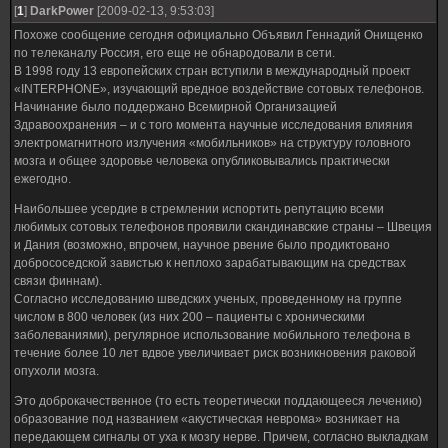
[
1
]
DarkPower
[2009-02-13, 9:53:03]
Похоже сообщение сегодня официально Объявил Геннадий Онищенко
по телеканалу Россия, его еще не обнародовали в сети.
В 1998 году 13 европейских стран вступили в международный проект
«INTERPHONE», изучающий вредное воздействие сотовых телефонов.
Начинание было поддержано Всемирной Организацией
Здравоохранения – и с того момента научные исследования влияния
электромагнитного излучения «мобильников» на структуру головного
мозга и общее здоровье человека опубликовывались практически
ежегодно.
Наибольшее усердие в стремлении испортить репутацию всеми
любимых сотовых телефонов проявили скандинавские страны – Швеция
и Дания (возможно, впрочем, научное рвение было продиктовано
добрососедской завистью к неплохо зарабатывающим на средствах
связи финнам).
Согласно исследованию шведских ученых, проведенному на группе
числом в 800 человек (из них 200 – пациенты с хроническими
заболеваниями), регулярное использование мобильного телефона в
течение более 10 лет вдвое увеличивает риск возникновения раковой
опухоли мозга.
Это доброкачественное (то есть теоретически поддающееся лечению)
образование под названием «акустическая неврома» возникает на
передающем сигналы от уха к мозгу нерве. Причем, согласно выкладкам