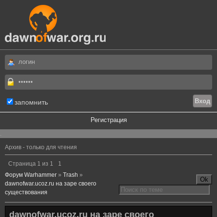
запомнить
Регистрация
.
Архив - только для чтения
Страница
1
из
1
1
Форум Warhammer
»
Trash
»
dawnofwar.ucoz.ru на заре своего
существования
dawnofwar.ucoz.ru на заре своего