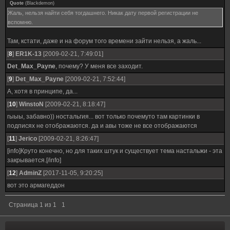
Quote
(
Blackdemon
)
Жаль, нельзя найти себя тогдашнего. Никак дату первой регистрации не
вспомню.
Там, кстати, даже и на форум того времени зайти нельзя, а жаль...
[
8
]
ER1K-13
[2009-02-21, 7:49:01]
Det_Max_Payne
, почему? У меня все заходит.
[
9
]
Det_Max_Payne
[2009-02-21, 7:52:44]
А, хотя в принципе, да...
[
10
]
WinstoN
[2009-02-21, 8:18:47]
гыыы, забавно)) ностальгия... вот только почемуто там картинки в
подписях не отображаются. да и авы тоже не все отображаются
[
11
]
Jerico
[2009-02-21, 8:26:47]
[info]Круто конечно, но для таких штук и существует тема настальжи - эта
закрывается.[/info]
[
12
]
AdminZ
[2017-11-05, 9:20:25]
вот это армагеддон
Страница
1
из
1
1