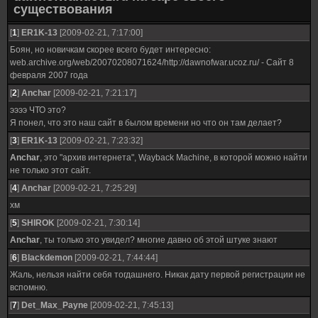
существования
[
1
]
ER1K-13
[2009-02-21, 7:17:00]
Боян, но новичкам скорее всего будет интересно:
web.archive.org/web/20070208071624/http://dawnofwar.ucoz.ru/ - Сайт 8
февраля 2007 года
[
2
]
Anchar
[2009-02-21, 7:21:17]
ээээ ЧТО это?
Я понел, что это наш сайт в былом времени но что он там делает?
[
3
]
ER1K-13
[2009-02-21, 7:23:32]
Anchar
, это "архив интернета", Wayback Machine, в которой можно найти
не только этот сайт.
[
4
]
Anchar
[2009-02-21, 7:25:29]
хм
[
5
]
SHIROK
[2009-02-21, 7:30:14]
Anchar
, ты только это увидел? многие давно об этой штуке знают
[
6
]
Blackdemon
[2009-02-21, 7:44:44]
Жаль, нельзя найти себя тогдашнего. Никак дату первой регистрации не
вспомню.
[
7
]
Det_Max_Payne
[2009-02-21, 7:45:13]