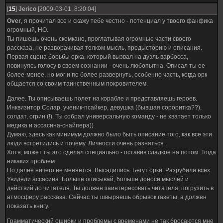
[
15
]
Jerico
[2009-03-01, 8:20:04]
Over
, я прочитал все и скажу тебе честно - потенциал у твоего фанфика
огромный, НО.
Ты пишешь очень скомкано, проглатывая огромные части своего
рассказа, не разворачивая толком мысль, предысторию и описания.
Первая сцена борьбы орка, который вызвал на дуэль варбосса,
повинуясь голосу в своем сознании - очень любопытна. Описал ты ее
более-менее, но мог и по более развернуть, особенно часть, когда орк
общается со своим таинственным покровителем.
Далее. Ты описываешь полет на корабле и представляешь героев.
Инквизитор Солар, ученик-псайкер, девушка (бывшая сороритка??),
солдат, огрин (!). Ты собрал универсальную команду - не хватает только
медика и ассасина-снайпера))
Думаю, здесь как минимум должно было быть описание того, как все эти
люди встретились и почему. Личности очень разняться.
Хотя, может ты это сделал специально - оставив сладкое на потом. Тогда
никаких проблем.
Но далее ничего не меняется. Высадились. Бегут орки. Разрубили всех.
Увидели ассасина. Больше описывай, больше доноси мыслей и
действий до читателя. Ты должен заинтересовать читателя, погрузить в
атмосферу рассказа. Сейчас ты швыряешь обрывок газеты, а должен
показать книгу.
Грамматический ошибки и проблемы с временами не так бросаются мне