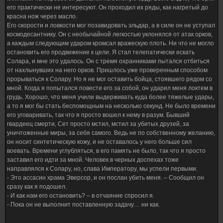
его практически не интересуют. Он проходил их ряды, как нагретый до
красна нож через масло.
Его скорости и ловкости мог позавидовать эльдар, а в силе он не уступал
космодесантнику. Он с необычайной легкостью уклонялся от атак орков,
а каждым следующим ударом кромсал вражескую плоть. Ни что не могло
остановить его продвижение к цели. Я стал телепатически искать
Солара, и мне это удалось. Он с тремя охранниками пытался отбиться
от нахлынувших на него орков. Пришлось уже проверенным способом
прорываться к Солару. Но я не мог оставить бойца, стоявшего рядом со
мной. Когда я попытался повести его за собой, он ударил меня локтем в
грудь. Хорошо, что меня учили выдерживать куда более тяжелые удары,
а то я мог бы стать беспомощным на несколько секунд. Не было времени
его уговаривать, так что я просто вошел к нему в разум. Бывший
гвардеец смерти, Сет просто мстил, мстил за убитых друзей, за
уничтоженные миры, за себя самого. Ведь не по собственному желанию,
он носит синтетическую кожу, и не оставалось у него больше сил
воевать. Времени углубляться, в его память не было, так что я просто
заставил его идти за мной. Человек в черных доспехах тоже
направлялся к Солару, но, слава Императору, мы успели первыми.
- Это ассасин храма Эверсор, и он послан убить меня. – Сообщил он
сразу как я подошел.
- И как нам его остановить? – в отчаяние спросил я.
- Пока он не выполнит поставленную задачу… ни как.