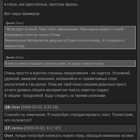
в глаза, как однотипные, простые фразы.
Вот пара примеров:
Quote
(
Over
)
- Всем идти за мной, Лара и Кен замыкающие, Ярик идешь рядом со мной –
Командным голосом сказал Солар.
Моментально беловолосая девушка и Огрин пошли в конец. А я подошел к
инквизитору.
Quote
(
Over
)
Я еле успевал отражать орочьи атаки, но сразу наносил свои.
Очень просто и коротко строишь предложения - не годится. Усложняй,
удлиняй, вживляй описания, избавляйся от примитивных слов-
указателей и так далее. Пока же твой язык слишком довольно прост,
отчего уровень общего восприятия текста заметно падает.
В общем - продолжай. Буду следить за твоими успехами.
[
16
]
Over
[2009-03-02, 4:35:18]
Спасибо за замечание. Я попробую отредактировать текст. Посмотрим,
что получится?
[
17
]
Jerico
[2009-03-02, 9:17:47]
Over
, лучше попробуй написать новую главу, обращая внимание на мои