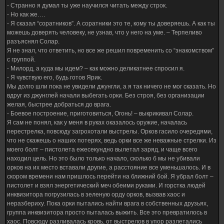
- Странно я думал ты уже научился читать между строк.
- Но как же….
- Я сказал “соратников”. А соратники это те, кому ты доверяешь. А как ты
можешь доверять человеку, не узнав, что у него на уме. – Терпеливо
разъяснял Солар.
Я не знал, что ответить, но все же решил повременить со “знакомством”
с группой.
- Милорд, а куда мы идем? – как можно деликатнее спросил я.
- Я чувствую его, будь готов Ярик.
Мы долго шли пока не увидели джунгли, а я так ничего не мог сказать. Но
вдруг из джунглей начали выбегать орки. Без строя, без организации
желая, быстрее добраться до врага.
- Боевое построение, приготовиться, Огонь! – выкрикивал Солар.
Я сам не понял, как у меня в руках оказалось оружие, началась
перестрелка, повсюду загрохотали выстрелы. Орков гасило очередями,
что не скажешь о наших потерях, ведь орки все же неважные стрелки. Из
моего болт – пистолета ежесекундно вылетал заряд, и чаще всего
находил цель. Но это было только начало, сколько б мы не убивали
орков на их место вставали другие, а расстояние все уменьшалось. И в
скором времени нам пришлось перейти на ближний бой. Я убрал болт –
пистолет и взял энергетический меч обеими руками. И горстка людей
инквизитора погрузилась в зеленую орду орков, вызвав хаос и
неразбериху. Пока орки пытались найти врага в собственных друзьях,
группа инквизитора просто пыталась выжить. Все это превратилось в
хаос. Повсюду разливалась кровь, от выстрелов в упор разлетались