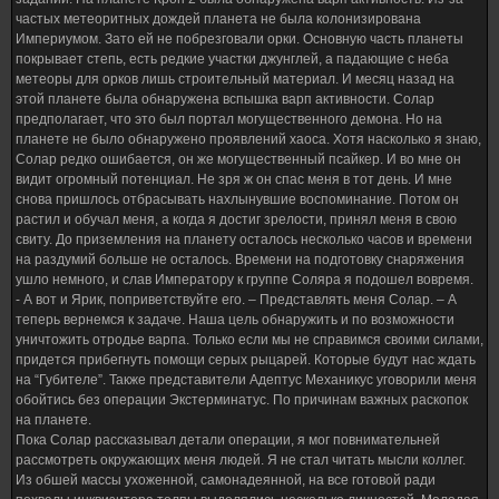
частых метеоритных дождей планета не была колонизирована
Империумом. Зато ей не побрезговали орки. Основную часть планеты
покрывает степь, есть редкие участки джунглей, а падающие с неба
метеоры для орков лишь строительный материал. И месяц назад на
этой планете была обнаружена вспышка варп активности. Солар
предполагает, что это был портал могущественного демона. Но на
планете не было обнаружено проявлений хаоса. Хотя насколько я знаю,
Солар редко ошибается, он же могущественный псайкер. И во мне он
видит огромный потенциал. Не зря ж он спас меня в тот день. И мне
снова пришлось отбрасывать нахлынувшие воспоминание. Потом он
растил и обучал меня, а когда я достиг зрелости, принял меня в свою
свиту. До приземления на планету осталось несколько часов и времени
на раздумий больше не осталось. Времени на подготовку снаряжения
ушло немного, и слав Императору к группе Соляра я подошел вовремя.
- А вот и Ярик, поприветствуйте его. – Представлять меня Солар. – А
теперь вернемся к задаче. Наша цель обнаружить и по возможности
уничтожить отродье варпа. Только если мы не справимся своими силами,
придется прибегнуть помощи серых рыцарей. Которые будут нас ждать
на “Губителе”. Также представители Адептус Механикус уговорили меня
обойтись без операции Экстерминатус. По причинам важных раскопок
на планете.
Пока Солар рассказывал детали операции, я мог повнимательней
рассмотреть окружающих меня людей. Я не стал читать мысли коллег.
Из обшей массы ухоженной, самонадеянной, на все готовой ради