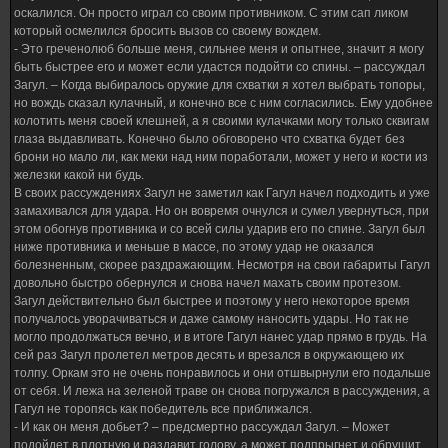
оскалился. Он просто играл со своим противником. С этим сап ликом
который осмелился бросить вызов со своему вождем.
- Это греченолюб больше меня, сильнее меня и опытнее, значит я могу
быть быстрее его и может если удастся подойти со спины. – рассуждал
Загул. – Когда выбиралось оружие для схватки я хотел выбрать топоры,
но вождь сказал кулачный, и конечно все с ним согласились. Ему удобнее
колотить меня своей клешней, а я своими кулачками могу только сквигам
глаза выдавливать. Конечно было обговорено что схватка будет без
брони но мало ли, как меки над ним поработали, может у него и кости из
железки какой ни будь.
В своих рассуждениях Загул не заметил как Гагул начел подходить и уже
замахивался для удара. Но он вовремя очнулся и сумел увернуться, при
этом обогнув противника и со всей силы ударив его по спине. Загул был
ниже противника и меньше в массе, по этому удар не оказался
болезненным, скорее раздражающим. Несмотря на свои габариты Гагул
довольно быстро обернулся и снова начел махать своим протезом.
Загул действительно был быстрее и поэтому у него некоторое время
получалось уворачиваться и даже самому наносить удары. Но так не
могло продолжаться вечно, и в итоге Гагул нанес удар прямо в грудь. На
сей раз Загул пролетел метров десять и врезался в окружающею их
толпу. Оркам это не очень понравилось и они отшвырнули его подальше
от себя. И лежа на зеленой траве он снова погружался в рассуждения, а
Гагул не торопясь как победитель все приближался.
- И как он меня добьет? – предсмертно рассуждал Загул. – Может
подойдет в плотную и раздавит голову, а может подпрыгнет и обрушит