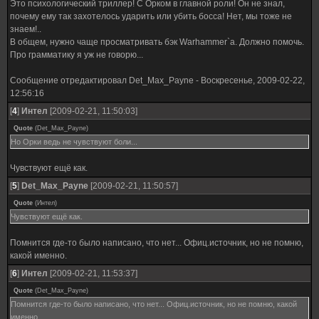
Это психологический триллер! С Орком в главной роли! Он не знал,
почему ему так захотелось ударить или убить босса! Нет, мы тоже не
знаем!..
В общем, нужно чаще просматривать бэк Warhammer`a. Должно помочь.
Про грамматику я уж не говорю...
Сообщение отредактировал
Det_Max_Payne
-
Воскресенье, 2009-02-22,
12:56:16
[
4
]
Интел
[2009-02-21, 11:50:03]
Quote
(
Det_Max_Payne
)
Но Орки ведь не чувствуют боли...
Чувствуют ещё как.
[
5
]
Det_Max_Payne
[2009-02-21, 11:50:57]
Quote
(
Интел
)
Чувствуют ещё как.
Помнится где-то было написано, что нет... Офиц.источник, но не помню,
какой именно.
[
6
]
Интел
[2009-02-21, 11:53:37]
Quote
(
Det_Max_Payne
)
Помнится где-то было написано, что нет... Офиц.источник, но не помню, какой
именно.