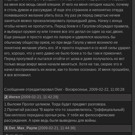
на меня всю мощь своей клешни. И чего на меня сегодня нашло, почему
я столь думою и рассуждаю. И еще это странное и непонятно откуда
появившееся желание убить боса. Ну раз уж перед смертью нечем
заняться можно проанализировать прошедший день. Начну с конца
чтобы нечего не пропустить. Перед боем я с Гагулом обсуждал правила,
и выбирал оружия ну или точнее все это делал он один за нас двоих.
Еще раньше я просто ходил по лагерю и удивлялся казалось бы
обычному обществу орков, но при виде Гагула у меня возникло не
понятное желание убить его. И я просто подошел и со всей силы ударил
его, хорошо, что у него давно не было боев а то бы там и прикончил.
Перед прогулкой я пытался отойти от шока и даже получалось но вот
только вещи вокруг меня начали меняться. Хотя не так, скорее это я
начел воспринимать их иначе, как-то более осознано. И меня прошибло,
я все вспомнил.
Сообщение отредактировал
Over
-
Воскресенье, 2009-02-22, 11:00:28
[
2
]
Интел
[2009-02-21, 11:42:29]
1.Выложи Пролог целиком. Тогда будет предмет разговора.
2.Прочитай рассказ "В варпе что-то зашевелилось.."(оффициальный)
Там неплохо передана орочья речь. У тебя же философические
рассуждения. А орки ведь были выведены для войны.
[
3
]
Det_Max_Payne
[2009-02-21, 11:44:36]