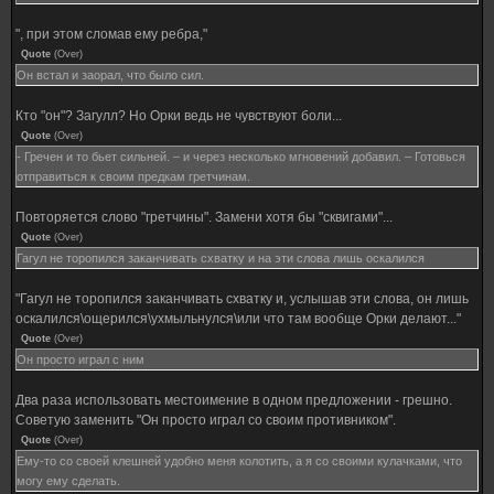
", при этом сломав ему ребра,"
Quote
(
Over
)
Он встал и заорал, что было сил.
Кто "он"? Загулл? Но Орки ведь не чувствуют боли...
Quote
(
Over
)
- Гречен и то бьет сильней. – и через несколько мгновений добавил. – Готовься
отправиться к своим предкам гретчинам.
Повторяется слово "гретчины". Замени хотя бы "сквигами"...
Quote
(
Over
)
Гагул не торопился заканчивать схватку и на эти слова лишь оскалился
"Гагул не торопился заканчивать схватку и, услышав эти слова, он лишь
оскалился\ощерился\ухмыльнулся\или что там вообще Орки делают..."
Quote
(
Over
)
Он просто играл с ним
Два раза использовать местоимение в одном предложении - грешно.
Советую заменить "Он просто играл со своим противником".
Quote
(
Over
)
Ему-то со своей клешней удобно меня колотить, а я со своими кулачками, что
могу ему сделать.