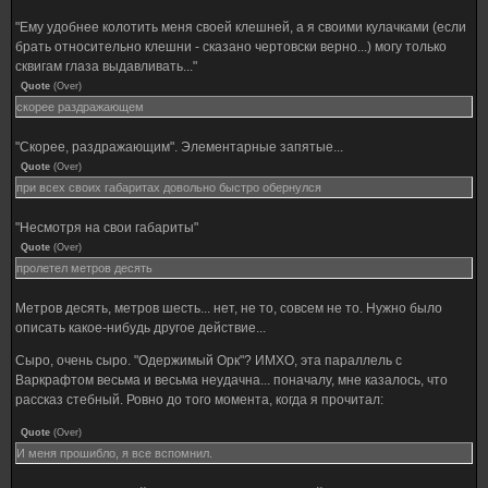
"Ему удобнее колотить меня своей клешней, а я своими кулачками (если
брать относительно клешни - сказано чертовски верно...) могу только
сквигам глаза выдавливать..."
Quote
(
Over
)
скорее раздражающем
"Скорее, раздражающим". Элементарные запятые...
Quote
(
Over
)
при всех своих габаритах довольно быстро обернулся
"Несмотря на свои габариты"
Quote
(
Over
)
пролетел метров десять
Метров десять, метров шесть... нет, не то, совсем не то. Нужно было
описать какое-нибудь другое действие...
Сыро, очень сыро. "Одержимый Орк"? ИМХО, эта параллель с
Варкрафтом весьма и весьма неудачна... поначалу, мне казалось, что
рассказ стебный. Ровно до того момента, когда я прочитал:
Quote
(
Over
)
И меня прошибло, я все вспомнил.