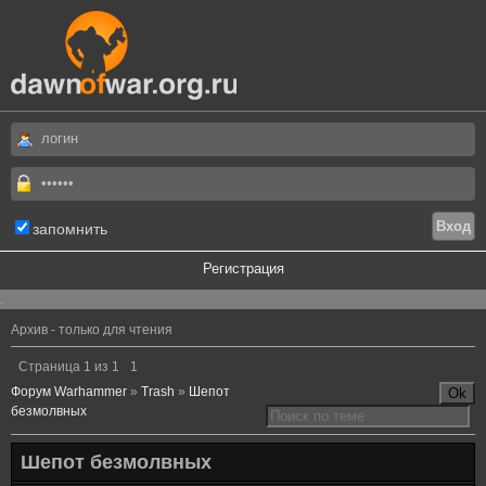
запомнить
Регистрация
.
Архив - только для чтения
Страница
1
из
1
1
Форум Warhammer
»
Trash
»
Шепот
безмолвных
Шепот безмолвных