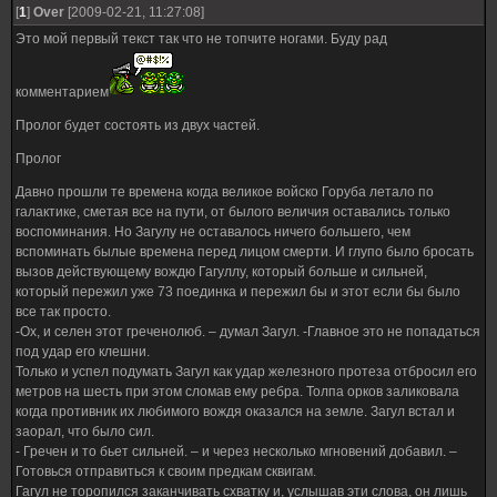
[
1
]
Over
[2009-02-21, 11:27:08]
Это мой первый текст так что не топчите ногами. Буду рад
комментарием
Пролог будет состоять из двух частей.
Пролог
Давно прошли те времена когда великое войско Горуба летало по
галактике, сметая все на пути, от былого величия оставались только
воспоминания. Но Загулу не оставалось ничего большего, чем
вспоминать былые времена перед лицом смерти. И глупо было бросать
вызов действующему вождю Гагуллу, который больше и сильней,
который пережил уже 73 поединка и пережил бы и этот если бы было
все так просто.
-Ох, и селен этот греченолюб. – думал Загул. -Главное это не попадаться
под удар его клешни.
Только и успел подумать Загул как удар железного протеза отбросил его
метров на шесть при этом сломав ему ребра. Толпа орков заликовала
когда противник их любимого вождя оказался на земле. Загул встал и
заорал, что было сил.
- Гречен и то бьет сильней. – и через несколько мгновений добавил. –
Готовься отправиться к своим предкам сквигам.
Гагул не торопился заканчивать схватку и, услышав эти слова, он лишь