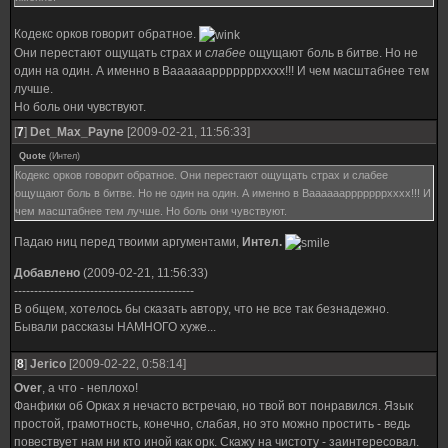
Кодекс орков говорит обратное.
Они перестают ощущать страх и
слабее
ощущают боль в битве. Но не
один на один. А именно в Ваааааарррррррхххх!!! И чем масштабнее тем
лучше.
Но боль они чувствуют.
[
7
]
Det_Max_Payne
[2009-02-21, 11:56:33]
Quote
(
Интел
)
Кодекс орков говорит обратное. Они перестают ощущать страх и слабее
ощущают боль в битве. Но не один на один. А именно в Ваааааарррррррхххх!!! И
чем масштабнее тем лучше. Но боль они чувствуют.
Падаю ниц перед твоими аргументами,
Интел.
Добавлено
(2009-02-21, 11:56:33)
---------------------------------------------
В общем, хотелось бы сказать автору, что не все так безнадежно.
Бывали рассказы НАМНОГО хуже...
[
8
]
Jerico
[2009-02-22, 0:58:14]
Over
, а что - неплохо!
Фанфики об Орках я нечасто встречаю, но твой вот понравился. Язык
простой, грамотность, конечно, слабая, но это можно простить - ведь
повествует нам ни кто иной как орк. Скажу на чистоту - заинтересовал.