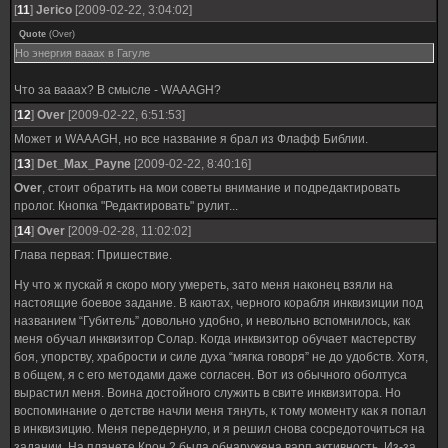
[
11
]
Jerico
[2009-02-22, 3:04:02]
Quote
(
Over
)
Но энергия вааах в Гагуле
Что за вааах? В смысле - WAAAGH?
[
12
]
Over
[2009-02-22, 6:51:53]
Может и WAAAGH, но все название я брал из Флафф Библии.
[
13
]
Det_Max_Payne
[2009-02-22, 8:40:16]
Over
, стоит обратить на мои советы внимание и подредактировать
пролог. Кнопка "Редактировать" рулит...
[
14
]
Over
[2009-02-28, 11:02:02]
Глава первая: Пришествие.
Ну что ж пускай я скоро могу умереть, зато меня наконец взяли на
настоящие боевое задание. В каютах, черного корабля инквизиции под
названием “Губитель” довольно удобно, и невольно вспомнилось, как
меня обучал инквизитор Солар. Когда инквизитор обучает мастерству
боя, упорству, храбрости и силе духа “мягка говоря” не до удобств. Хотя,
в общем, я с его методами даже согласен. Вот из обычного оболтуса
вырастил меня. Воина достойного служить в свите инквизитора. Но
воспоминание о детстве начли меня тянуть, к тому моменту как я попал
в инквизицию. Меня передернуло, и я решил снова сосредоточиться на
задании. На планете Крон 2 была обнаружена варп активность. Из-за