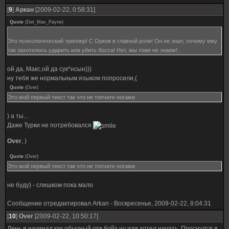
[
9
]
Аркан
[2009-02-22, 0:58:31]
Quote
(
Det_Max_Payne
)
Это психологический триллер! С Орков в главной роли! Он не знал, почему ему
так захотелось ударить или убить босса! Нет, мы тоже не знаем!..
ой да, Макс,ой да сук*нсын)))
ну тебя же нормальным языком попросили,(
Quote
(
Over
)
Это мой первый текст так что не топчите ногами
) а ты...
Даже Турки не потребовался
Over
, )
Quote
(
Over
)
Это мой первый текст так что не топчите ногами
не буду) - слишком пока мало
Сообщение отредактировал
Arkan
-
Воскресенье, 2009-02-22, 8:04:31
[
10
]
Over
[2009-02-22, 10:50:17]
День я начинал как обычный орк бойз ну или хотел начать. Проснулся я