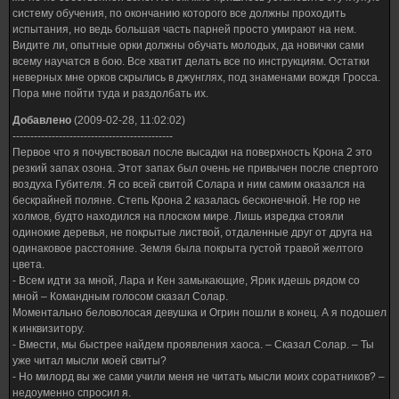
систему обучения, по окончанию которого все должны проходить
испытания, но ведь большая часть парней просто умирают на нем.
Видите ли, опытные орки должны обучать молодых, да новички сами
всему научатся в бою. Все хватит делать все по инструкциям. Остатки
неверных мне орков скрылись в джунглях, под знаменами вождя Гросса.
Пора мне пойти туда и раздолбать их.
Добавлено
(2009-02-28, 11:02:02)
---------------------------------------------
Первое что я почувствовал после высадки на поверхность Крона 2 это
резкий запах озона. Этот запах был очень не привычен после спертого
воздуха Губителя. Я со всей свитой Солара и ним самим оказался на
бескрайней поляне. Степь Крона 2 казалась бесконечной. Не гор не
холмов, будто находился на плоском мире. Лишь изредка стояли
одинокие деревья, не покрытые листвой, отдаленные друг от друга на
одинаковое расстояние. Земля была покрыта густой травой желтого
цвета.
- Всем идти за мной, Лара и Кен замыкающие, Ярик идешь рядом со
мной – Командным голосом сказал Солар.
Моментально беловолосая девушка и Огрин пошли в конец. А я подошел
к инквизитору.
- Вмести, мы быстрее найдем проявления хаоса. – Сказал Солар. – Ты
уже читал мысли моей свиты?
- Но милорд вы же сами учили меня не читать мысли моих соратников? –
недоуменно спросил я.