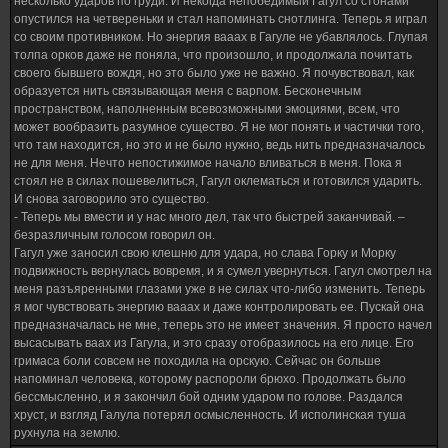
несколько ударов по груди. И некогда непобедимый Гагул со стонами
опустился на четвереньки и стал напоминать снотлинга. Теперь я играл
со своим противником. Но энергия вааах в Гагуле не убавлялось. Глупая
толпа орков даже не поняла, что произошло, и продолжала почитать
своего бывшего вождя, но это было уже не важно. Я почувствовал, как
образуется нить связывающая меня с варпом. Бесконечным
пространством, наполненным всевозможными эмоциями, всем, что
может вообразить разумное существо. Я не мог понять и частички того,
что там находится, но это и не было нужно, ведь нить предназначалось
не для меня. Нечто непостижимое начало вливаться в меня. Пока я
стоял не в силах пошевелиться, Гагул оклематься и готовился ударить.
И снова заговорило это существо.
- Теперь мы вмести и у нас много дел, так что быстрей заканчивай. –
безразличным голосом говорил он.
Гагул уже заносил свою клешню для удара, но слава Горку и Морку
подвижность вернулась вовремя, и я сумел увернуться. Гагул смотрел на
меня разъяренными глазами уже в не силах что-либо изменить. Теперь
я мог чувствовать энергию вааах и даже контролировать ее. Пускай она
предназначалась не мне, теперь это не имеет значения. Я просто начел
высасывать ваах из Гагула, и это сразу отобразилось на его лице. Его
гримаса боли совсем не походила на орскую. Сейчас он больше
напоминал человека, которому распороли брюхо. Продолжать было
бессмысленно, и я закончил бой одним ударом по голове. Раздался
хруст, и взгляд Галула потерял осмысленность. И исполинская туша
рухнула на землю.