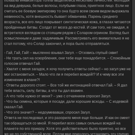
похвалы инквизитора толпы выделялись несколько личностей. Молодая
на вид девушка, белые волосы, голубыми глаза, приятное лицо. Если не
считать ее боевую экипировку то она будто всем своим видом выражала
невинность, хотя внешность бывает обманчива. Парень среднего
возраста, все его лицо покрывает синтетическая кожа, в глазах читаются
пройденные битвы. Солдат от мозга до костей. И сам того, не ожидая, я
встретился взглядом со стоящим рядом с Соларом огрином. Взгляд был
осмысленным и даже задумчивым. Рассматривать его внимательно я не
стал потому, что Солар закончил, и пора было отправляться.
- Гай, Гай, Гай! – мысленно взывал Загул. – Отзовись глупый сквиг!
- Не трать сил на оскорбления, они тебе еще понадобится. – Спокойным
голосом отвечал Гай.
- Хватит с меня загадок, я хочу получить ответы сейчас! – но загул уже не
мог остановиться. – Мало что ли я перебил вождей!? И к чему все эти
изменение в клане?!
- Ответы дорогого стоят. – Все той же интонацией отвечал Гай. – Я дал
тебе власть, силу, битвы, а что ты дал взамен.
- А что тебе нужно от меня? – уже с отчаянием спросил Загул.
- Что бы семена, которые я посади, дали хорошие всходы. – С издевкой
сказал Гай.
- Что это значит? – недоумевавши, спросил Загул.
Ответа не последовал, и это разорило меня еще больше. И как он смеет
так обращаться со мной. Я перебил всех самых сильных вождей на
планете по его приказу. Хотя это действительно было приятно, но все
же не по собственной воле. Потом мне пришлось установить эту глупую