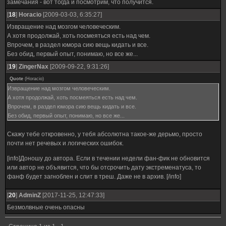
замечания - вот тогда и посмотрим, что получится.
[
18
]
Horacio
[2009-03-03, 6:35:27]
Извращение над мозгом человеческим.
А хотя продолжай, хоть посмеяться есть над чем.
Впрочем, в раздел юмора сию вещь кидать и все.
Без обид, первый опыт, понимаю, но все же...
[
19
]
ZingerNax
[2009-09-22, 9:31:26]
Quote
(
Horacio
)
Извращение над мозгом человеческим.
А хотя продолжай, хоть посмеяться есть над чем.
Впрочем, в раздел юмора сию вещь кидать и все.
Без обид, первый опыт, понимаю, но все же...
Скажу тебе откровенно, у тебя абсолютна такое-же дерьмо, просто
почти нет речевых и логических ошибок.
[info]Доношу до автора. Если в течении недели фан-фик не обновится
или автор не объявится, что бы отсрочить дату экстременатуса, то
фанф будет загноблен и слит в треш. Даже не в архив. [/info]
[
20
]
AdminZ
[2017-11-25, 12:47:33]
Безмолвные очень опасны