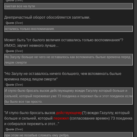
Quote
(
Over
)
сметая все на пути
Деепричастный оборот обособляется запятыми.
Quote
(
Over
)
остались только воспоминания.
Может быть "от былого величия оставались только воспоминания"?
ИМХО, звучит немного лучше...
Quote
(
Over
)
Но Загулу больше не чего не оставалось как вспоминать былые времена перед
лицом смерти
"Но Загулу не оставалось ничего большего, чем вспоминать былые
времена перед лицом смерти"
Quote
(
Over
)
И глупо было бросать вызов действующему вождю Гагуллу который больше и
сильней, который переживал уже 73 поединка и пережил бы и этот поединок если
бы было все так просто.
"И глупо было бросать вызов
действующему
(?) вождю Газуллу, который
больше и сильней, который
пережил
(согласование времен) 73 поединка
и собирался пережить и этот..."
Quote
(
Over
)
при этом не позабыв сломать ему ребра.