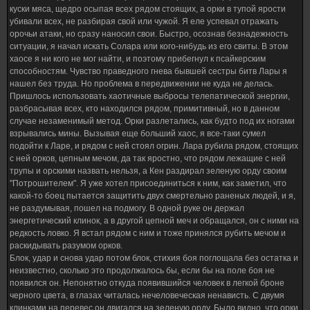
куски мяса, щедро осыпая всех рядом стоящих, а орки в тупой ярости
убивали всех, не разбирая свой или чужой. Я еле успевал отражать
орочьи атаки, но сразу наносил свои. Быстро, осознав безнадежность
ситуации, я начал искать Солара или кого-нибудь из его свиты. В этом
хаосе я ни кого не мог найти, и поэтому прибегнул к псайкерским
способностям. Чувство праведного гнева бывшей сестры битв Лары я
нашел без труда. Но проблема в передвижении не куда не делась.
Пришлось использовать хаотичные выбросы телепатической энергии,
разбрасывая всех, кто находился рядом, примитивный, но в данном
случае незаменимый метод. Орки разлетались, как будто под их ногами
взрывались мины. Вызывая еще больший хаос, я все-таки сумел
подойти к Ларе, и рядом с ней стоял огрин. Лара рубила рядом, стоящих
с ней орков, цепным мечом, да так яростно, что рядом лежащие с ней
трупы и орскими назвать нельзя, а Кен раздирал зеленую орду своим
"Потрошителем". Я уже хотел присоединиться к ним, как заметил, что
какой-то боец пытается защитить двух смертельно раненых людей, и я,
не раздумывая, пошел на подмогу. В одной руке он держал
энергетический клинок, а в другой цепной меч и обращался, он с ними на
редкость ловко. Я встал рядом с ним и тоже принялся рубить мечом и
раскидывать разумом орков.
Блок, удар и снова удар потом блок, стихия боя поглощала без остатка и
неизвестно, сколько это продолжалось бы, если бы на поле боя не
появился он. Непонятно откуда появившийся человек в легкой броне
черного цвета, в глазах читалась нечеловеческая ненависть. С двумя
клинками на перевес он двигался на зеленую орду. Было видно, что орки