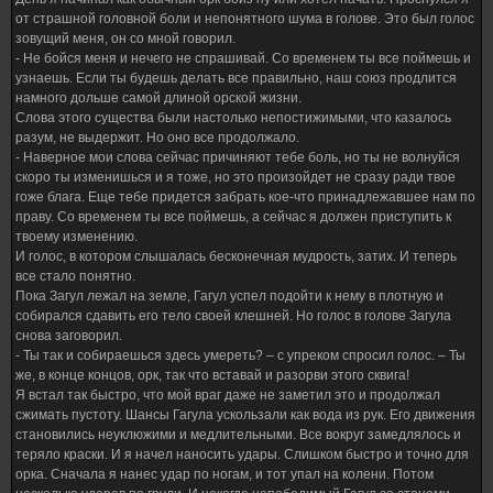
от страшной головной боли и непонятного шума в голове. Это был голос
зовущий меня, он со мной говорил.
- Не бойся меня и нечего не спрашивай. Со временем ты все поймешь и
узнаешь. Если ты будешь делать все правильно, наш союз продлится
намного дольше самой длиной орской жизни.
Слова этого существа были настолько непостижимыми, что казалось
разум, не выдержит. Но оно все продолжало.
- Наверное мои слова сейчас причиняют тебе боль, но ты не волнуйся
скоро ты изменишься и я тоже, но это произойдет не сразу ради твое
гоже блага. Еще тебе придется забрать кое-что принадлежавшее нам по
праву. Со временем ты все поймешь, а сейчас я должен приступить к
твоему изменению.
И голос, в котором слышалась бесконечная мудрость, затих. И теперь
все стало понятно.
Пока Загул лежал на земле, Гагул успел подойти к нему в плотную и
собирался сдавить его тело своей клешней. Но голос в голове Загула
снова заговорил.
- Ты так и собираешься здесь умереть? – с упреком спросил голос. – Ты
же, в конце концов, орк, так что вставай и разорви этого сквига!
Я встал так быстро, что мой враг даже не заметил это и продолжал
сжимать пустоту. Шансы Гагула ускользали как вода из рук. Его движения
становились неуклюжими и медлительными. Все вокруг замедлялось и
теряло краски. И я начел наносить удары. Слишком быстро и точно для
орка. Сначала я нанес удар по ногам, и тот упал на колени. Потом