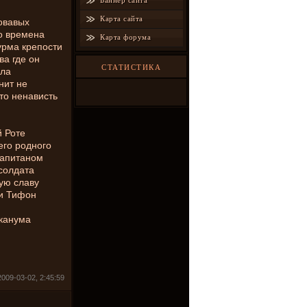
Баннер сайта
Карта сайта
овавых
о времена
Карта форума
урма крепости
ва где он
СТАТИСТИКА
ила
нит не
то ненависть
й Роте
его родного
Капитаном
 солдата
ую славу
 и Тифон
иканума
009-03-02, 2:45:59