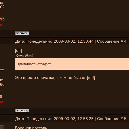
ые
62
0
95
ne
Дата: Понедельник, 2009-03-02, 12:30:44 | Сообщение #
4
[off]
Quote
(
Hans
)
грамотность страдает
Это просто опечатки, с кем не бывает[/off]
ые
66
0
9
ne
Дата: Понедельник, 2009-03-02, 12:56:25 | Сообщение #
5
Воронов поставь