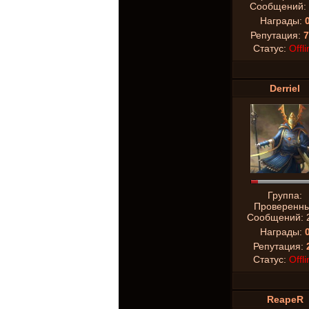
Сообщений:
Награды:
Репутация:
7
Статус:
Offli
Derriel
Группа:
Проверенн
Сообщений:
Награды:
Репутация:
Статус:
Offli
ReapeR