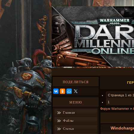
ПОДЕЛИТЬСЯ
ГЕ
Страница
1
из
1
МЕНЮ
Форум Warhammer
»
Главная
Герои Кровавы
Файлы
Windcharg
Статьи