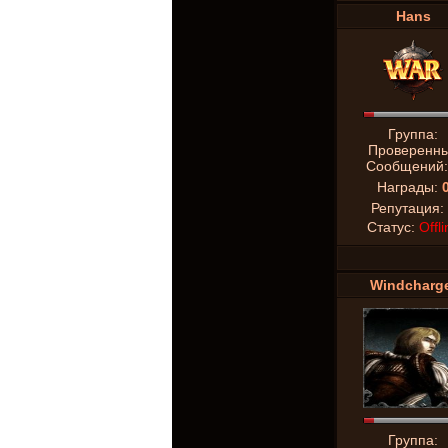
Hans
Группа:
Проверенн
Сообщений
Награды:
Репутация:
Статус:
Offli
Windcharg
Группа: