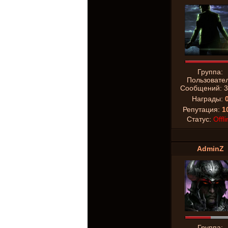
Группа:
Пользовате
Сообщений:
3
Награды:
Репутация:
1
Статус:
Offli
AdminZ
Группа: