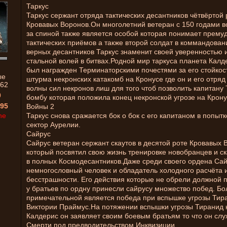
Таркус
Таркус сержант отряда тактических десантников чётвёртой
Кровавых Воронов.Он многолетний ветеран с 150 годами в
за спиной также является особой которая понимает прему
тактических приёмов а также второй солдат в коммандован
верных десантников Таркус знаменит своей уверенностью 
стальной волей в битвах.Родной мир таркуса планета Калд
был награжден Терминаторскими почестями за его стойкос
ые
штурма некронских катакомб на Кронусе где он и его отря
62
волны сил некронов лиш для того чтоб позволить капитану 
0
бомбу которая положила конец некронской угрозе на Крону
95
Войны 2
ne
Таркус снова сражается бок о бок с его капитаном в попыт
сектор Аурелии.
Сайрус
Сайрус ветеран сержант скаутов в десятой роте Кровавых 
который посвятил свою жизнь тренировке новобранцев и с
в полных Космодесантников.Даже среди своего ордена Са
немногословный человек и обладатель холодного расчёта 
бесстрашности. Его действия которые не обрели должной 
у братьев по ордну принесли сайрусу множество побед. Бо
примечательной является победа при вспышке угрозы Тир
Виктории Праймус.На потяжении вспышки угрозы Тиранид 
Калдерис он заявляет своим боевым братьям то что он слу
Смерти под предводительством Инквизиции.