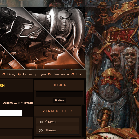
✪
Вход
✪
Регистрация
✪
Контакты
✪
RsS
ПОИСК
SH
- только для чтения
VERMINTIDE 2
Статьи
Файлы