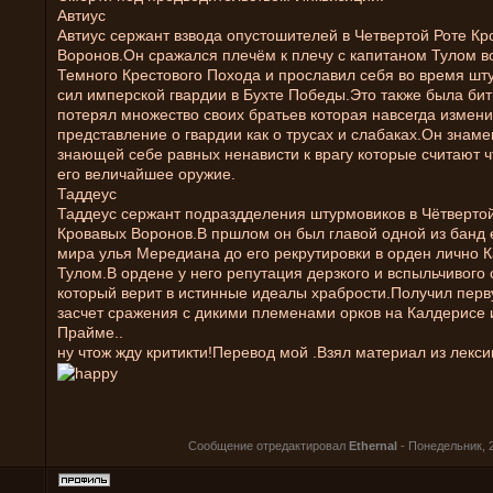
Автиус
Автиус сержант взвода опустошителей в Четвертой Роте Кр
Воронов.Он сражался плечём к плечу с капитаном Тулом в
Темного Крестового Похода и прославил себя во время шт
сил имперской гвардии в Бухте Победы.Это также была бит
потерял множество своих братьев которая навсегда измен
представление о гвардии как о трусах и слабаках.Он знаме
знающей себе равных ненависти к врагу которые считают ч
его величайшее оружие.
Таддеус
Таддеус сержант подраздделения штурмовиков в Чётверто
Кровавых Воронов.В пршлом он был главой одной из банд 
мира улья Мередиана до его рекрутировки в орден лично 
Тулом.В ордене у него репутация дерзкого и вспыльчивого
который верит в истинные идеалы храбрости.Получил перв
засчет сражения с дикими племенами орков на Калдерисе
Прайме..
ну чтож жду критикти!Перевод мой .Взял материал из лекс
Сообщение отредактировал
Ethernal
-
Понедельник, 2