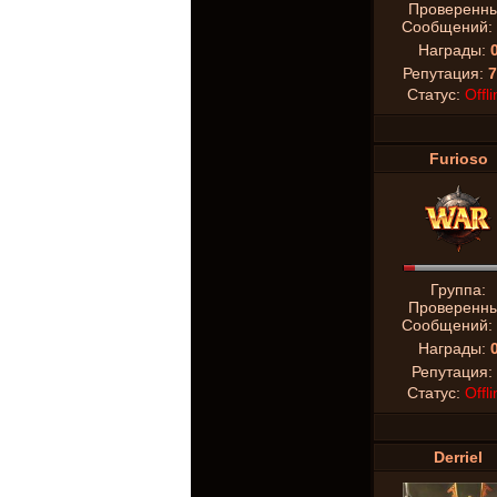
Проверенн
Сообщений:
Награды:
Репутация:
7
Статус:
Offli
Furioso
Группа:
Проверенн
Сообщений:
Награды:
Репутация:
Статус:
Offli
Derriel