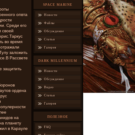
SPACE MARINE
 роты
оенного опвта
Новости
дрости
Файлы
ии. Среди его
и своей
Обсуждение
ерис.Таркус
Статьи
ть во время
д отражали
Галерея
Тулу заложить
се.В Рассвете
DARK MILLENNIUM
ке защитить
Новости
Обсуждение
Воронов
Видео
каутов ордена
йрус
Статьи
и
Галерея
популерности
лее
ПОЛЕЗНОЕ
анидов на
на планету
FAQ
жил в Карауле