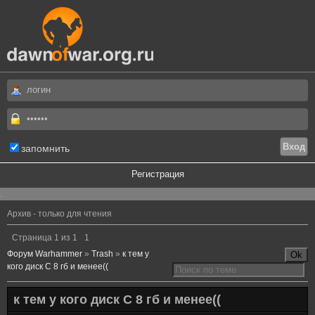
запомнить
Регистрация
.
Архив - только для чтения
Страница
1
из
1
1
Форум Warhammer
»
Trash
»
к тем у
кого диск С 8 гб и менее((
к тем у кого диск С 8 гб и менее((