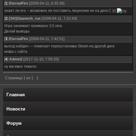
[
1
]
EternalFire
[2009-04-11, 6:35:36]
знает ли кто -- возможно ли поставить лицензию не на диск С (((
[
2
]
[SH]Slaanesh_rus
[2009-04-11, 7:22:43]
Игра занимает примерно 3,5 гига.
Делай выводы.
[
3
]
EternalFire
[2009-04-11, 7:42:51]
выход найден --- помогает переустановка Steam на другой диск
инфа с сайта
[
4
]
AdminZ
[2017-11-10, 7:59:20]
ну им явно тяжело
Страница
1
из
1
1
Главная
Новости
Форум