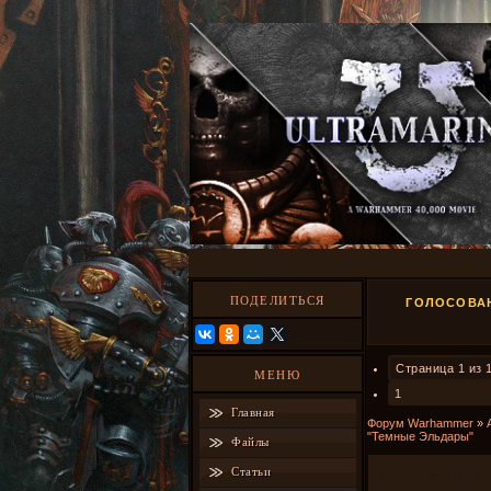
ПОДЕЛИТЬСЯ
ГОЛОСОВАН
Страница
1
из
МЕНЮ
1
Главная
Форум Warhammer
»
"Темные Эльдары"
Файлы
Статьи
Голосование н