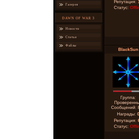
Репутация:
Галерея
Статус:
Offli
DAWN OF WAR 3
Новости
Статьи
Файлы
BlackSun
Группа:
Проверенн
Сообщений:
Награды:
Репутация:
Статус:
Offli