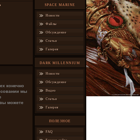
SPACE MARINE
?
Новости
Файлы
Обсуждение
Статьи
Галерея
DARK MILLENNIUM
Новости
Обсуждение
сех конечно
Видео
лосовании мы
е
Статьи
 вы можете
Галерея
ПОЛЕЗНОЕ
FAQ