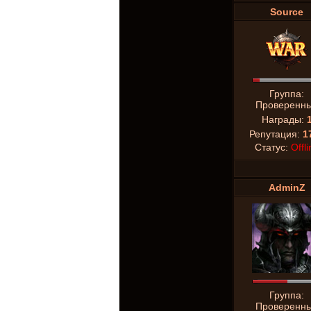
Source
Группа:
Проверенн
Награды:
Репутация:
1
Статус:
Offli
AdminZ
Группа:
Проверенн