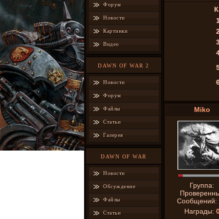
Форум
К
Новости
Картинки
Видео
DAWN OF WAR 2
Новости
Форум
Файлы
Miko
Статьи
Галерея
DAWN OF WAR
Новости
Группа:
Обсуждение
Проверенн
Файлы
Сообщений:
Награды:
Статьи