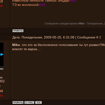
Известные личности Темных Эльдар
-
№5
13
ТЭ во вселенной
-
№6
ne
Сообщение отредактировал
Miko
-
Понедельник, 2
Дата: Понедельник, 2009-05-25, 6:31:08 | Сообщение #
2
Miko
, что это за бесполезное голосование ты тут развел?
влепят те варна....
ые
802
0
64
ne