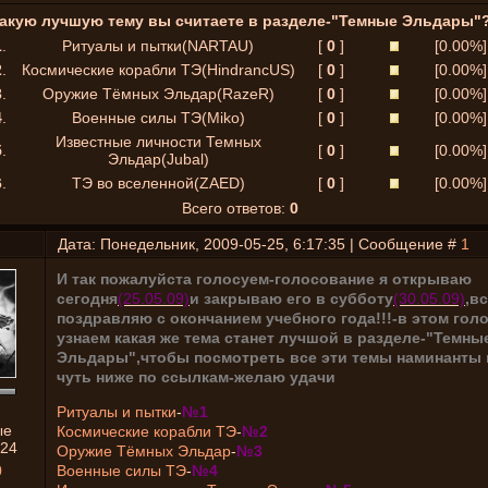
акую лучшую тему вы считаете в разделе-"Темные Эльдары"
1
.
Ритуалы и пытки(NARTAU)
[
0
]
[0.00%]
2
.
Космические корабли ТЭ(HindrancUS)
[
0
]
[0.00%]
3
.
Оружие Тёмных Эльдар(RazeR)
[
0
]
[0.00%]
4
.
Военные силы ТЭ(Miko)
[
0
]
[0.00%]
Известные личности Темных
5
.
[
0
]
[0.00%]
Эльдар(Jubal)
6
.
ТЭ во вселенной(ZAED)
[
0
]
[0.00%]
Всего ответов:
0
Дата: Понедельник, 2009-05-25, 6:17:35 | Сообщение #
1
И так пожалуйста голосуем-голосование я открываю
сегодня
(25.05.09)
и закрываю его в субботу
(30.05.09)
,в
поздравляю с окончанием учебного года!!!-в этом го
узнаем какая же тема станет лучшой в разделе-"Темны
Эльдары",чтобы посмотреть все эти темы наминанты
чуть ниже по ссылкам-желаю удачи
Ритуалы и пытки
-
№1
ые
Космические корабли ТЭ
-
№2
24
Оружие Тёмных Эльдар
-
№3
0
Военные силы ТЭ
-
№4