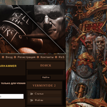
✪
Вход
✪
Регистрация
✪
Контакты
✪
RsS
ПОИСК
WARHAMMER
- только для чтения
VERMINTIDE 2
Статьи
Файлы