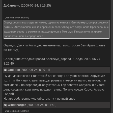
Добавлено
(2009-06-24, 8:19:25)
---------------------------------------------
Quote
(
BloodRBrother
)
Отряд десяти космодесантников, одним из которых был Арамус, сопровождался
ротным Апотекарием и был сброшен в леса западного полушария Просперона, с
заданием вернуть реликвии, находящиеся в Темплум Инкарнатум, в храме,
расположенном в сердце леса
Отряд из Десяти Космодесантников-частью которого был Арам.(далее
по твоему.)
Сообщение отредактировал
Алексиус_Кораэл
-
Среда, 2009-06-24,
8:22:40
[
5
]
Jackson
[2009-06-24, 8:29:11]
Ну да, да знаю что Египетский бог солнца Гор у них зовется Хорусом и
т.д. и т.п Но наши с вами выводы ровным счетом ни на что не влияют, в
том числе и на переводчиков у которых Гор зовётся Хорусом и в итоге
дело сводится к личному предпочтению. По мне лучше Хорус, Арамус,
Гордий.
Но это собственно уже оффтоп, ну и вечный спор.
[
6
]
Windcharger
[2009-06-24, 8:31:43]
Quote
(
BloodRBrother
)