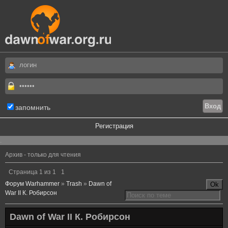
запомнить
Регистрация
.
Архив - только для чтения
Страница
1
из
1
1
Форум Warhammer
»
Trash
»
Dawn of
War II К. Робирсон
Dawn of War II К. Робирсон