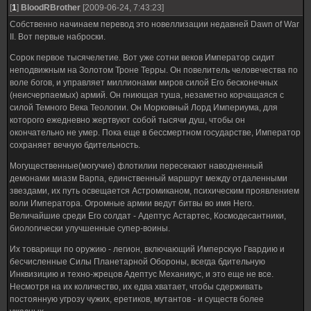
[
1
]
BloodRBrother
[2009-06-24, 7:43:23]
Собственно начинаем перевод это новеллизации недавней Dawn of War
II. Вот первые наброски.
Сорок первое тысячелетие. Вот уже сотни веков Император сидит
неподвижным на Золотом Троне Терры. Он повелитель человечества по
воле богов, и управляет миллионами миров силой Его бесконечных
(неисчерпаемых) армий. Он гниющая туша, незаметно корчащаяся с
силой Темного Века Теологии. Он Морковный Лорд Империума, для
которого ежедневно жертвуют собой тысячи душ, чтобы он
окончательно не умер. Пока еще в бессмертном государстве, Император
сохраняет вечную бдительность.
Могущественные(могучие) флотилии пересекают наводненный
демонами миазм Варпа, единственный маршрут между отдаленными
звездами, их путь освещается Астромиканом, психическим проявлением
воли Императора. Огромные армии ведут битвы во имя Него.
Величайшие среди Его солдат - Адептус Астартес, Космодесантники,
биологически улучшенные супер-воины.
Их товарищи по оружию - легион, включающий Имперскую Гвардию и
бесчисленные Силы Планетарной Обороны, всегда бдительную
Инквизицию и техно-жрецов Адептус Механикус, и это еще не все.
Несмотря на их количество, их едва хватает, чтобы сдерживать
постоянную угрозу чужих, еретиков, мутантов - и существ более