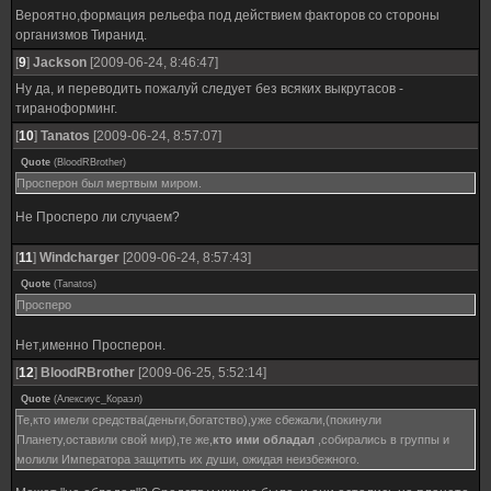
Вероятно,формация рельефа под действием факторов со стороны
организмов Тиранид.
[
9
]
Jackson
[2009-06-24, 8:46:47]
Ну да, и переводить пожалуй следует без всяких выкрутасов -
тираноформинг.
[
10
]
Tanatos
[2009-06-24, 8:57:07]
Quote
(
BloodRBrother
)
Просперон был мертвым миром.
Не Просперо ли случаем?
[
11
]
Windcharger
[2009-06-24, 8:57:43]
Quote
(
Tanatos
)
Просперо
Нет,именно Просперон.
[
12
]
BloodRBrother
[2009-06-25, 5:52:14]
Quote
(
Алексиус_Кораэл
)
Те,кто имели средства(деньги,богатство),уже сбежали,(покинули
Планету,оставили свой мир),те же,
кто ими обладал
,собирались в группы и
молили Императора защитить их души, ожидая неизбежного.