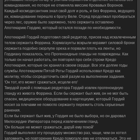
командования, но потеря не отменяла миссию Кровавых Воронов.
Каждый космодесантник знал свой долг и роль, и без Форрина, ведущего
их, командование перешло к брату Веле. Отряд продолжал пробираться
через лес, оружие было заряжено, тело сержанта оставлено
Апотекарию Гордию, который остался позади по необходимости.
Апотекарий Гордий подготовил свой редуктор, присев над искалеченным
телом сержанта Форрина. Хормагаунты вскрыли керамит силовой брони
сержанта подобно скорлупе ореха и порвали плоть на ленты, но
Гордиану показалось, что Прогеноидные гланды не повреждены. Как
только он начал работать, он повторял про себя строки Кредо
Апотекария, которые он хранил в своем сердце. Все эти долгие годы
службы Апотекарием Пятой Роты Гордий использовал Кредо как
молитву, чтобы сосредоточить свой разум на выполнении задания.
'Он тот, кто может сражаться, исцели его'
Твердой рукой с помощью редуктора Гордий извлек прогеноидную
гланду из живота Форрина. Если бы сержант был жив, он не мог быть
спасен, медицинское оборудование в нартециуме, который Гордий
носил за плечами не помогло сержанту пережить столь серьезные
ранения.
Если бы сержант был жив, у Гордия не было выбора, но он даровал
Милосердие Императора перед извлечением гланд.
'Он больше не может сражаться, даруй ему покой'
Гордий выполнял эту процедуру множество раз, чаще, чем он хотел
запомнить, но повторение Кредо помогало ему не отвлекаться. Это не