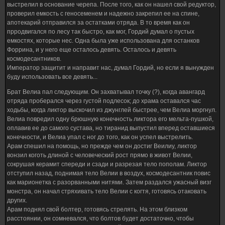
выстрелил в основание черепа. После того, как он нашел свой редуктор,
проверил емкость с геносеменем и надежно закрепил ее на спине,
апотекарий отправился за остатками отряда. В то время как он
прродвигался по лесу так быстро, как мог, Гордий думал о пустых
емкостях, которые нес. Одна была уже использована для останков
Форрина, и у него еще осталось девять. Осталось и девять
космодесантников.
Император защитит и направит нас, думал Гордий, но если я вынужден
буду использовать все девять...
Брат Велиа пал следующим. Он захватывал точку (?), когда авангард
отряда проберался через густой подлесок; до храма оставался час
ходьбы, когда ликтор выскочил из джунглей быстрее, чем Велиа моргнул.
Велиа повредил одну брюшную конечность ликтора его мельта-пушкой,
оплавив ее до самого сустава, но тиранид выпустил вперед оставшиеся
конечности, и Велиа упал с ног до того, как он успел выстрелить.
Арам спешил на помощь, но прежде чем он достиг Веилиу, ликтор
вонзил коготь длиной с человеческий рост прямо в живот Велии,
сокрушая керамит спереди и сзади и разрезая тело пополам. Ликтор
отступил назад, поднимая тело Велии в воздух, космодесантник повис
как марионетка с разорванными нитями. Затем раздался ужасный визг
монстра, он начал стряхивать тело Велии с когтя, готовясь отаковать
других.
Арам поднял свой болтер, готовясь стрелять. На этом близком
расстоянии, он сомневался, что болтов будет достаточно, чтобы