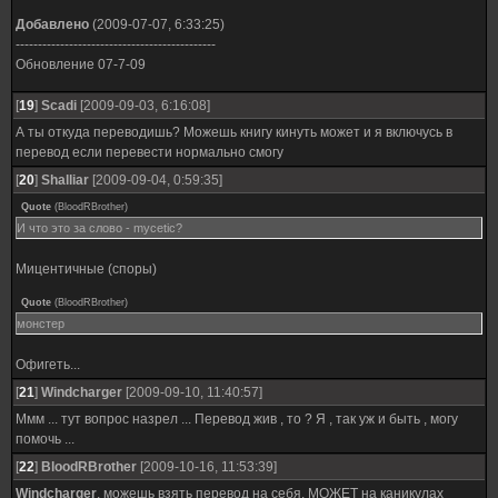
Добавлено
(2009-07-07, 6:33:25)
---------------------------------------------
Обновление 07-7-09
[
19
]
Scadi
[2009-09-03, 6:16:08]
А ты откуда переводишь? Можешь книгу кинуть может и я включусь в
перевод если перевести нормально смогу
[
20
]
Shalliar
[2009-09-04, 0:59:35]
Quote
(
BloodRBrother
)
И что это за слово - mycetic?
Мицентичные (споры)
Quote
(
BloodRBrother
)
монстер
Офигеть...
[
21
]
Windcharger
[2009-09-10, 11:40:57]
Ммм ... тут вопрос назрел ... Перевод жив , то ? Я , так уж и быть , могу
помочь ...
[
22
]
BloodRBrother
[2009-10-16, 11:53:39]
Windcharger
, можешь взять перевод на себя. МОЖЕТ на каникулах