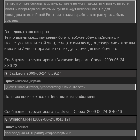
Те, кто мог, уже бежали, а другие, которые не могут держаться только вместе,
молят Императора защитить их души и ждут неизбежного. Но для
космодесантников Пятой Роты там осталась работа, которая должна быть
сделана.
Вот здесь,также неверно.
Те,кто имели средства(деньги,богатство),уже сбежали,(покинули
Планету,оставили свой мир),те же,кто ими обладал ,собирались в группы
и молили Императора защитить их души, ожидая неизбежного.
Сообщение отредактировал
Алексиус_Кораэл
-
Среда, 2009-06-24,
8:36:22
[
7
]
Jackson
[2009-06-24, 8:39:27]
Quote
(
Алексиус_Кораэл
)
Quote (BloodRBrother)tyranoforming Хмм? Что это?...
Пологаю производное от Тиранид и терраформинг.
Сообщение отредактировал
Jackson
-
Среда, 2009-06-24, 8:40:46
[
8
]
Windcharger
[2009-06-24, 8:42:19]
Quote
(
Jackson
)
производное от Тиранид и терраформинг