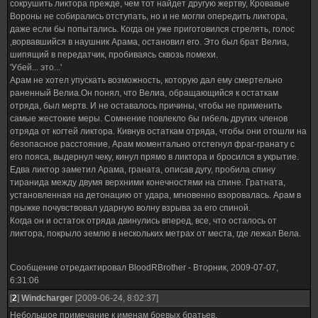
сокрушить ликтора прежде, чем тот найдет другую жертву, Кровавые
Вороны не собирались отступать, но и не могли опередить ликтора,
даже если бы попытались. Когда он уже приготовился стрелять, голос
,ворвавшийся в наушник Арама, остановил его. Это был брат Велиа,
шипящий в передатчик, пробиваясь сквозь помехи.
'Убей... это...'
Арам не хотел упускать возможность, которую дал ему смертельно
раненный Велиа.Он понял, что Велиа, обращающийся к остаткам
отряда, был мертв. И не оставалось причины, чтобы не применить
самые жестокие меры. Сомнение повлекло бы гибель других членов
отряда от когтей ликтора. Кивнув остаткам отряда, чтобы они отошли на
безопасное расстояние, Арам моментально отстегнул фраг-гранату с
его пояса, выдернул чеку, кинул прямо в ликтора и бросился в укрытие.
Едва ликтор заметил Арама, граната, описав дугу, пробила спину
тиранида между двумя верхними конечностями на спине. Гратната,
установленная на детонацию от удара, мгновенно взоровалась. Арам в
прыжке почувствовал ударную волну взрыва за его спиной.
Когда он и остаток отряда двинулись вперед, все, что осталось от
ликтора, покрыло землю в нескольких метрах от места, где лежал Вела.
Сообщение отредактировал
BloodRBrother
-
Вторник, 2009-07-07,
6:31:06
[
2
]
Windcharger
[2009-06-24, 8:02:37]
Небольшое примечание к именам боевых братьев.