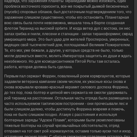
надежда, что заражения планеты Тиранидами можно избежать; один
проблеск восточного горизонта, все-же покрытый дымкой бесконечных
(mycetic) споровых облаков, был достаточным подтверждением того, что
заражение слишком существенно, чтобы его остановить. Планетарная
вокс-связь была почти невозможна, мешала тень в Варпе созданная
флотом Тиранид на высокой орбите. И когда ветер дул с востока, он нес
запах грибка и гнили, плесени и стагнации - запах тираноформинг, смрад
умирающего мира. Это был удар для жителей Просперона, уверенных,
видящих свой тысячелетний дом, поглощаемый Великим Пожирателем.
Те, кто мог, уже бежали, а другие, у которых средств не было, только
могли держаться вместе, молить Императора защитить их души и ждать
неизбежного. Но для космодесантников Пятой Роты там осталась
работа, которая должна быть сделана.
Первым пал сержант Форрин, поваленный роем хормргаунтов, которые
задавили ветерана кампании своим числом, их ужасные косы снова и
снова вскрывали кроваво-красный керамит силового доспеха Форрина,
до тех пор, пока болтер и цепной меч сержанта не смогли удерживать
рой тиранид на расстоянии. Остальная часть отряда была размещена в
часто используемом тактическом построении - они прочесывали лес и
были слишком далеко, чтобы достигнуть Форрина вовремя и помочь,
пока не было слишком поздно. Атакуя с расстояния и используя
болтерные заряды "Адское Пламя", которыми были укомплектованы
тяжелые болтеры на случай чрезвычайных обстоятельств, отряд
отправил на тот свет рой хормагаунтов, оставив только куски тел и ихор,
устлавшие лесную почву. С убитым сержантом отделение осталось без