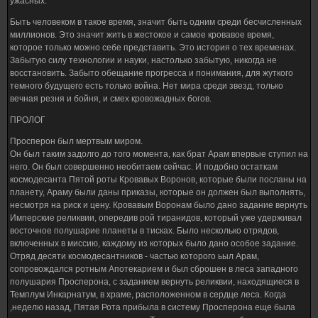
ужасных.
Быть человеком в такое время, значит быть одним среди бесчисленных
миллионов. Это значит жить в жестокое и самое кровавое время,
которое только можно себе представить. Это история о тех временах.
Забытую силу технологии и науки, настолько забытую, никогда не
восстановить. Забыто обещание прогресса и понимания, для жуткого
темного будущего есть только война. Нет мира среди звезд, только
вечная резня и бойня, и смех кровожадных богов.
ПРОЛОГ
Просперон был мертвым миром.
Он был таким задолго до того момента, как брат Арам впервые ступил на
него. Он был совершенно необитаем сейчас. И подобно остаткам
космодесанта Пятой роты Кровавых Воронов, которые были посланы на
планету, Араму были даны приказы, которые он должен был выполнять,
несмотря на риск и цену. Кровавым Воронам было дано задание вернуть
Имперские реликвии, опередив рой тиранидов, который уже удерживал
восточное полушарие планеты в тисках. Было несколько отрядов,
включенных в миссию, каждому из которых было дано особое задание.
Отряд десяти космодесантников - частью которого ьыл Арам,
сопровождался ротным Апотекарием и был сброшен в леса западного
полушария Просперона, с заданием вернуть реликвии, находящиеся в
Темплум Инкарнатум, в храме, расположенном в сердце леса. Когда
,неделю назад, Пятая Рота прибыла в систему Просперона еще была