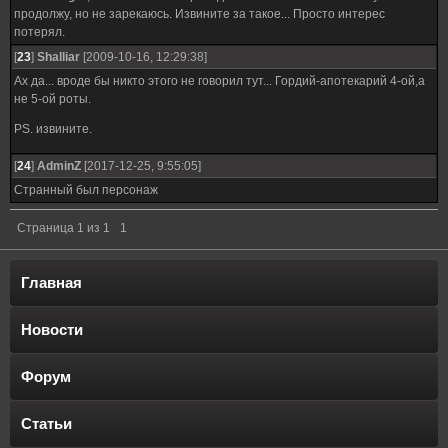
продолжу, но не зарекаюсь. Извините за такое... Просто интерес
потерял.
[
23
]
Shalliar
[2009-10-16, 12:29:38]
Ах да... вроде бы никто этого не говорил тут... Гордий-апотекарий 4-ой,а
не 5-ой роты.
PS. извините.
[
24
]
AdminZ
[2017-12-25, 9:55:05]
Странный был персонаж
Страница
1
из
1
1
Главная
Новости
Форум
Статьи