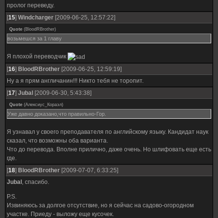
пролог переведу.
[
15
]
Windcharger
[2009-06-25, 12:57:22]
Quote
(
BloodRBrother
)
возьмешся за 1 главу
Я плохой переводчик
[
16
]
BloodRBrother
[2009-06-25, 12:59:19]
Ну а я прям англичанин!!! Никто тебя не торопит.
[
17
]
Jubal
[2009-06-30, 5:43:38]
Quote
(
Алексиус_Кораэл
)
Уже давно доказано,что правильно-Гор.
Я узнавал у своего преподавателя по английскому языку. Кандидат наук
сказал, что возможны оба варианта.
Что до перевода. Вполне прилично, даже очень. Но шлифовать еще есть
где.
[
18
]
BloodRBrother
[2009-07-07, 6:33:25]
Jubal
, спасибо.
P.S.
Извиняюсь за долгое отсутствие, но я сейчас на садово-огородном
участке. Приеду - выложу еще кусочек.