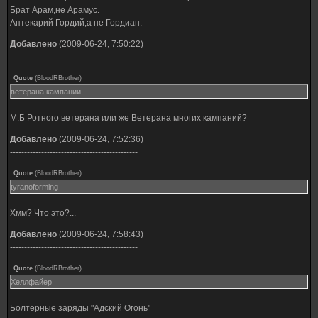
Брат Арам,не Арамус.
Аптекарий Гордий,а не Гордиан.
Добавлено
(2009-06-24, 7:50:22)
---------------------------------------------
Quote
(
BloodRBrother
)
ветерана кампании
М.Б Ротного ветерана или же Ветерана многих кампаний?
Добавлено
(2009-06-24, 7:52:36)
---------------------------------------------
Quote
(
BloodRBrother
)
tyranoforming
Хмм? Что это?...
Добавлено
(2009-06-24, 7:58:43)
---------------------------------------------
Quote
(
BloodRBrother
)
Хеллфайер
Болтерные заряды "Адский Огонь"