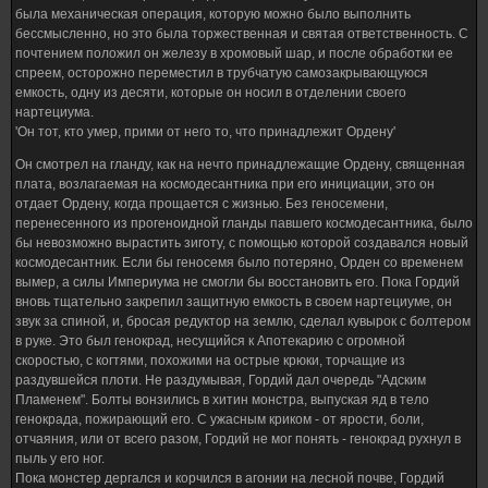
была механическая операция, которую можно было выполнить
бессмысленно, но это была торжественная и святая ответственность. С
почтением положил он железу в хромовый шар, и после обработки ее
спреем, осторожно переместил в трубчатую самозакрывающуюся
емкость, одну из десяти, которые он носил в отделении своего
нартециума.
'Он тот, кто умер, прими от него то, что принадлежит Ордену'
Он смотрел на гланду, как на нечто принадлежащие Ордену, священная
плата, возлагаемая на космодесантника при его инициации, это он
отдает Ордену, когда прощается с жизнью. Без геносемени,
перенесенного из прогеноидной гланды павшего космодесантника, было
бы невозможно вырастить зиготу, с помощью которой создавался новый
космодесантник. Если бы геносемя было потеряно, Орден со временем
вымер, а силы Империума не смогли бы восстановить его. Пока Гордий
вновь тщательно закрепил защитную емкость в своем нартециуме, он
звук за спиной, и, бросая редуктор на землю, сделал кувырок с болтером
в руке. Это был генокрад, несущийся к Апотекарию с огромной
скоростью, с когтями, похожими на острые крюки, торчащие из
раздувшейся плоти. Не раздумывая, Гордий дал очередь "Адским
Пламенем". Болты вонзились в хитин монстра, выпуская яд в тело
генокрада, пожирающий его. С ужасным криком - от ярости, боли,
отчаяния, или от всего разом, Гордий не мог понять - генокрад рухнул в
пыль у его ног.
Пока монстер дергался и корчился в агонии на лесной почве, Гордий