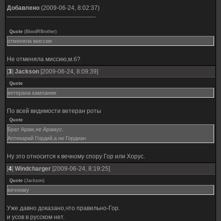
Добавлено
(2009-06-24, 8:02:37)
---------------------------------------------
Quote
(
BloodRBrother
)
отменяла миссии
Не отменяла миссию,м.б?
[
3
]
Jackson
[2009-06-24, 8:09:39]
Quote
ветерана кампании
По всей видимости ветеран роты
Quote
Брат Арам,не Арамус.
Аптекарий Гордий,а не Гордиан
Ну это относится к вечному спору Гор или Хорус.
[
4
]
Windcharger
[2009-06-24, 8:19:25]
Quote
(
Jackson
)
вечному
Уже давно доказано,что правильно-Гор.
и усов в русском нет.