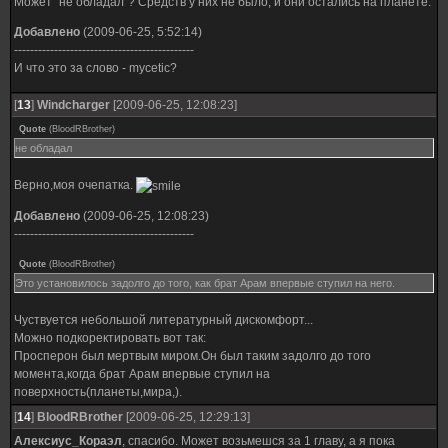
Может "не обладал"? Средств у них не было, и они остались на планете.
Добавлено
(2009-06-25, 5:52:14)
---------------------------------------------
И что это за слово - mycetic?
[
13
]
Windcharger
[2009-06-25, 12:08:23]
Quote
(
BloodRBrother
)
не обладал
Верно,моя очепатка.
Добавлено
(2009-06-25, 12:08:23)
---------------------------------------------
Quote
(
BloodRBrother
)
Это установилось задолго до того, как брат Арам впервые ступил на него.
Чуствуется небольшой литературный дискомфорт...
Можно подкоректировать вот так:
Просперон был мертвым миром.Он был таким задолго до того
момента,когда брат Арам впервые ступил на
поверхность(планеты,мира,).
[
14
]
BloodRBrother
[2009-06-25, 12:29:13]
Алексиус_Кораэл
, спасибо. Может возьмешся за 1 главу, а я пока