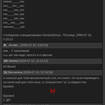
ыыыы_____ыы
ыы___ыы__ыы
ыы____ыы_ыы
ыы____ыы_ыы
ыы____ыы_ыы
ыы__ыы___ыы
ыыыыы____ыы
Сообщение отредактировал
GeneralGrivys
-
Пятница, 2009-07-10,
5:20:23
[
9
]
_Archer_
[2009-07-10, 9:05:03]
кхм.... С признаком!
з.ы. вот как надо, просто и со вкусом.
[
10
]
Gemini
[2009-07-10, 10:10:22]
Ы! Веше)
[
11
]
Berserkus
[2009-07-10, 10:19:53]
я написал для тебя великолепный стих, но понял, что если переводить
на понятный для тебя язык, то получитсяся "ы", в общем стих:
[spoiler]
Ы
[/spoiler]
С ДР!