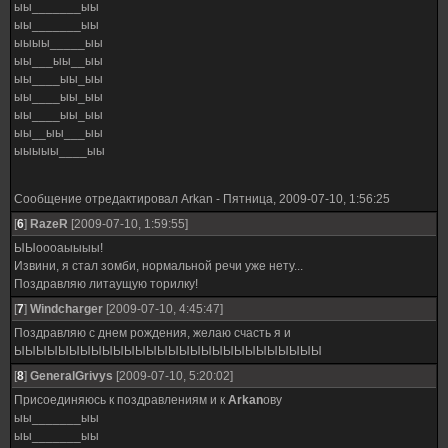
ыы_______ыы
ыы_______ыы
ыыыы_____ыы
ыы___ыы__ыы
ыы____ыы_ыы
ыы____ыы_ыы
ыы____ыы_ыы
ыы__ыы___ыы
ыыыыы____ыы
Сообщение отредактировал
Arkan
-
Пятница, 2009-07-10, 1:56:25
[
6
]
RazeR
[2009-07-10, 1:59:55]
ЫЫоооаыыыы!
Извини, я стал зомби, нормальной речи уже нету...
Поздравляю литаущую торилку!
[
7
]
Windcharger
[2009-07-10, 4:45:47]
Поздравляю с днем рождения, желаю счасть я и
ЫЫЫЫЫЫЫЫЫЫЫЫЫЫЫЫЫЫЫЫЫЫЫЫЫЫЫЫ
[
8
]
GeneralGrivys
[2009-07-10, 5:20:02]
Присоединяюсь к поздравлениям и к
Arkan
ову
ыы_______ыы
ыы_______ыы