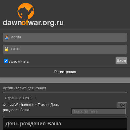
запомнить
Регистрация
.
Архив - только для чтения
Страница
1
из
1
1
Форум Warhammer
»
Trash
»
День
рождения Вэша
День рождения Вэша