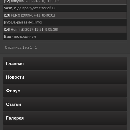
[
12
]
Лякуша
[2009-07-10, 11:33:05]
Vash
, И да пребудет с тобой Ы
[
13
]
FERG
[2009-07-11, 8:49:31]
[info]Закрываем-с.[/info]
[
14
]
AdminZ
[2017-11-21, 9:05:39]
Вэш - поздравляем
Страница
1
из
1
1
Главная
Новости
Форум
Статьи
Галерея