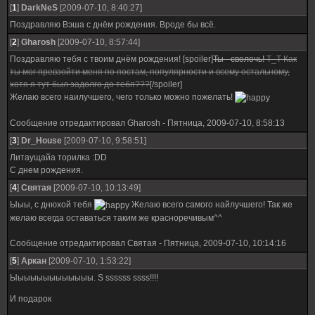
[
1
]
DarkNeS
[2009-07-10, 8:40:27]
Поздравляю Вэша с днём рождения. Вроде бы всё.
[
2
]
Gharosh
[2009-07-10, 8:57:44]
Поздравляю тебя с твоим днём рождения! [spoiler]
Ты - сволочь!
Т_Т Как
ты мог превзойти меня по постам, популярности и всему остальному,
хотя я тут был задолго до тебя???
[/spoiler]
Желаю всего наилучшего, чего только можно пожелать!
Сообщение отредактировал
Gharosh
-
Пятница, 2009-07-10, 8:58:13
[
3
]
Dr_House
[2009-07-10, 9:58:51]
Литаущайа торилка :DD
С днем рождения.
[
4
]
Святая
[2009-07-10, 10:13:49]
Ыыы, с днюхой тебя
Желаю всего самого найлучшего! Так же
желаю всегда оставаться таким же красноречивым^^
Сообщение отредактировал
Святая
-
Пятница, 2009-07-10, 10:14:16
[
5
]
Аркан
[2009-07-10, 1:53:22]
Ыыыыыыыыыыыыы. S ssssss ssss!!!!
И подарок