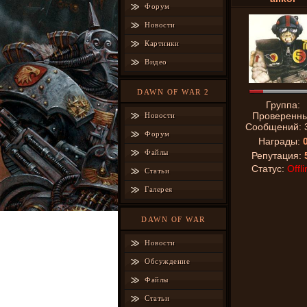
Форум
Новости
Картинки
Видео
DAWN OF WAR 2
Группа:
Проверенн
Новости
Сообщений:
Форум
Награды:
Файлы
Репутация:
Статус:
Offli
Статьи
Галерея
DAWN OF WAR
Новости
Обсуждение
Файлы
Статьи