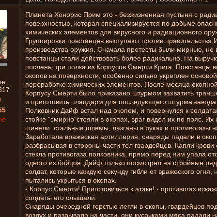
Планета Хонорис Прим это - безжизненная пустыня с ради
поверхностью, которая специализируется по добыче опас
химических элементов для вирусного и радиационного ору
Группировки повстанцев выступают против правительства 
производства оружия. Сначала протесты были мирные, но 
повстанцы стали действовать более радикально. На выруч
посланы три полка из Корпусов Смерти Крига. Повстанцы в
окопов на поверхности, особенно сильно укреплен основой
ые
переработке химических элементов. После месяца окопно
317
Корпусу Смерти было приказано штурмом захватить транш
0
и приготовить плацдарм для последующего штурма завода
55
Полковник Дайф встал над окопом, и повернулся к солдата
ne
стойке "смирно"стояли в окопах, враг видел их по пояс. Их
шинели, стальные шлемы, лазганы в руках и противогазы н
Заработала вражеская артиллерия, снаряды падали в окоп
разбрасывая в стороны части тел гвардейцев. Капли крови
стекла противогаза полковника, прямо перед ним упала от
одного из бойцов. Дайф только посмотрел на стройные ря
солдат, которые каждую секунду гибли от вражеского огня, 
пытались укрыться в окопах.
- Корпус Смерти! Приготовиться к атаке! - противогаз искаж
солдаты его слышали.
Снаряды очередной горстью легли в окопы, гвардейцев по
воздух и разрывало на части, они кусочками мяса падали 