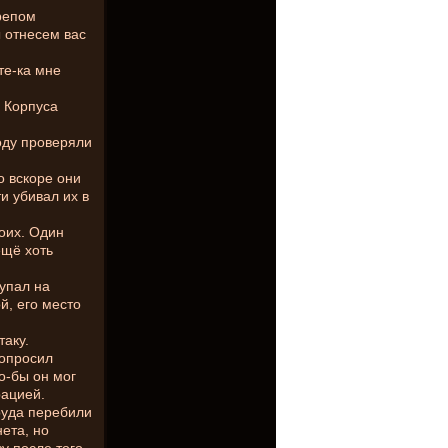
репом
ы отнесем вас
те-ка мне
ы Корпуса
ходу проверяли
но вскоре они
ти убивал их в
воих. Один
ещё хоть
 упал на
й, его место
таку.
попросил
о-бы он мог
рацией.
руда перебили
нета, но