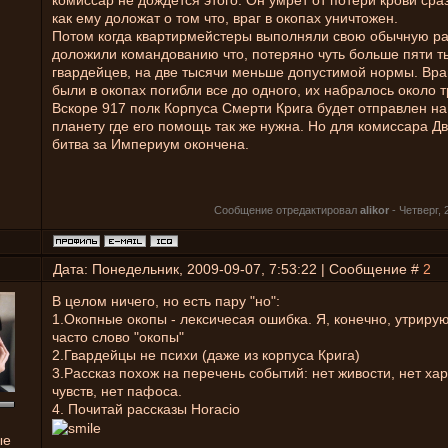
комиссар не дождется этого. Он умрет от потери крови сраз
как ему доложат о том что, враг в окопах уничтожен.
Потом когда квартирмейстеры выполняли свою обычную ра
доложили командованию что, потеряно чуть больше пяти т
гвардейцев, на две тысячи меньше допустимой нормы. Вра
были в окопах погибли все до одного, их набралось около т
Вскоре 917 полк Корпуса Смерти Крига будет отправлен на
планету где его помощь так же нужна. Но для комиссара Д
битва за Империум окончена.
Сообщение отредактировал
alikor
-
Четверг, 
Дата: Понедельник, 2009-09-07, 7:53:22 | Сообщение #
2
В целом ничего, но есть пару "но":
1.Окопные окопы - лексичесая ошибка. Я, конечно, утриру
часто слово "окопы"
2.Гвардейцы не психи (даже из корпуса Крига)
3.Рассказ похож на перечень событий: нет живости, нет хар
чувств, нет пафоса.
4. Почитай рассказы Horacio
ые