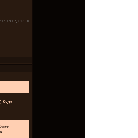
009-09-07, 1:13:10
)) Куда
более
а.