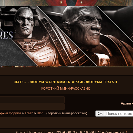
ШАГ!.. - ФОРУМ WARHAMMER АРХИВ ФОРУМА TRASH
КОРОТКИЙ МИНИ-РАССКАЗИК
1
Архив 
Архив форума
»
Trash
»
Шаг!..
(Короткий мини-рассказик)
Дата: Понедельник, 2009-09-07, 6:46:39 | Сообщение #
1