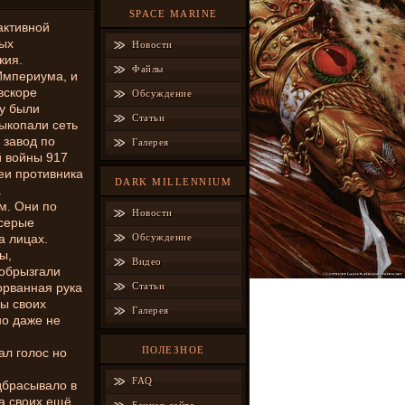
SPACE MARINE
активной
ных
Новости
жия.
Файлы
Империума, и
вскоре
Обсуждение
ку были
Статьи
ыкопали сеть
 завод по
Галерея
й войны 917
еи противника
DARK MILLENNIUM
.
м. Они по
Новости
 серые
а лицах.
Обсуждение
ы,
Видео
 обрызгали
орванная рука
Статьи
ды своих
Галерея
но даже не
ПОЛЕЗНОЕ
ал голос но
FAQ
дбрасывало в
на своих ещё