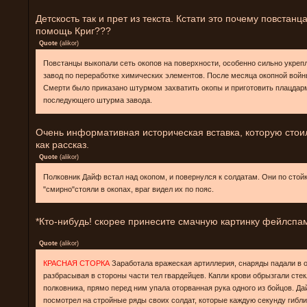
Детскость так и прет из текста. Кстати это почему повстанц
помощь Криг???
Quote
(
alikor
)
Повстанцы выкопали сеть окопов на поверхности, особенно сильно укреп
завод по переработке химических элементов. После месяца окопной войн
Смерти было приказано штурмом захватить окопы и приготовить плацдар
последующего штурма завода.
Очень информативная историческая вставка, которую стои
как рассказ.
Quote
(
alikor
)
Полковник Дайф встал над окопом, и повернулся к солдатам. Они по стой
"смирно"стояли в окопах, враг видел их по пояс.
*Кто-нибудь! скорее принесите смачную картинку фейлспа
Quote
(
alikor
)
КРАСНАЯ СТОРКА
Заработала вражеская артиллерия, снаряды падали в 
разбрасывая в стороны части тел гвардейцев. Капли крови обрызгали стек
полковника, прямо перед ним упала оторванная рука одного из бойцов. Да
посмотрел на стройные ряды своих солдат, которые каждую секунду гибли