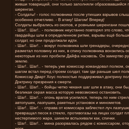
живши товарищей, они только заполняли образовавшийся 
шеренгах.
- Солдаты! - голос полковника после утихших взрывов слы
особенно отчетливо. - В атаку! Шагом! Вперед!
Солдаты выбрались из окопов, и ровными шеренгани пошли
- Шаг!.. Шаг!.. - полковник неустанно повторял это слово, ч
гвардейцы шли в определенном ритме, взрывы ещё больш
солдат, но они продолжали идти.
- Шаг!.. Шаг!.. - вокруг полковника шли гренадеры, очередн
разметал половину из них, в спину полковника вонзились о
некоторые из них пробили Дайфа насквозь. Он замертво ру
землю.
- Шаг!.. Шаг!.. - теперь уже комиссар командовал полком, 
шагом встал перед строем солдат, там где раньше шел пол
Комиссар Дварт Хоус полностью поддерживал доктрину пол
Доктрину презрения к смерти.
- Шаг!.. Шаг!.. - бойцы четко чеканя шаг шли в атаку, они бы
безликая серая масса которую невозможно остановить.
- Шаг!.. Шаг!.. - огонь врагов усилился, теперь по ним стре
автопушек, лазпушек, ракетных установок и минометов.
- Шаг!.. Шаг!.. - справа от комиссара заблестел луч лазпушк
превращал песок в стекло, противогазы на лицах солдат п
нестерпимого жара, шинели вспыхивали как, спички.
- Шаг!.. Шаг!.. - мина разорвалась рядом с комиссаром, от
ноги.