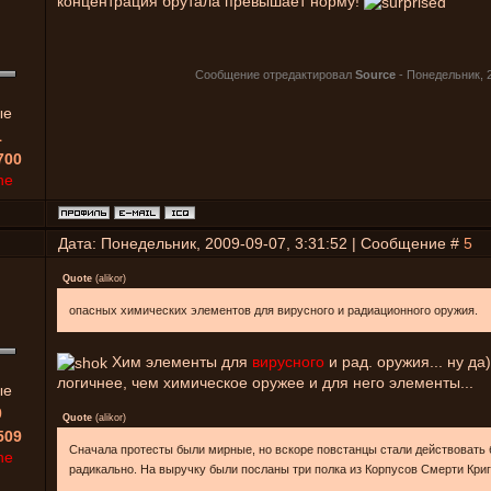
концентрация брутала превышает норму!
Сообщение отредактировал
Source
-
Понедельник, 2
ые
1
700
ne
Дата: Понедельник, 2009-09-07, 3:31:52 | Сообщение #
5
Quote
(
alikor
)
опасных химических элементов для вирусного и радиационного оружия.
Хим элементы для
вирусного
и рад. оружия... ну да
логичнее, чем химическое оружее и для него элементы...
ые
0
Quote
(
alikor
)
509
Сначала протесты были мирные, но вскоре повстанцы стали действовать 
ne
радикально. На выручку были посланы три полка из Корпусов Смерти Криг