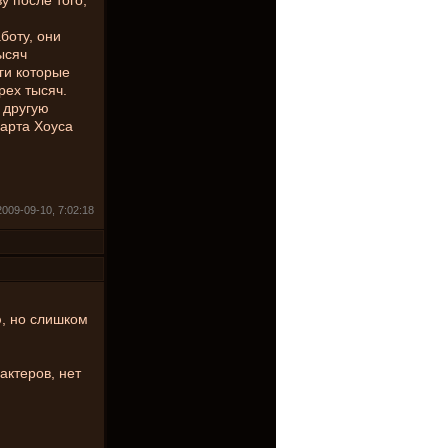
у после того,
боту, они
ысяч
ги которые
рех тысяч.
 другую
варта Хоуса
2009-09-10, 7:02:18
ю, но слишком
актеров, нет