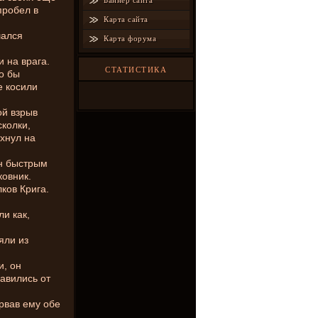
Баннер сайта
пробел в
Карта сайта
шался
Карта форума
 на врага.
СТАТИСТИКА
то бы
е косили
ой взрыв
сколки,
хнул на
он быстрым
ковник.
ков Крига.
ли как,
ляли из
и, он
лавились от
орвав ему обе