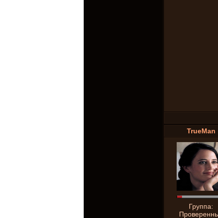
TrueMan
Группа:
Проверенн