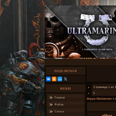
ПОДЕЛИТЬСЯ
Страница
1
из
МЕНЮ
1
Главная
Форум Warhammer
»
Файлы
Шаг!..
Статьи
alikor