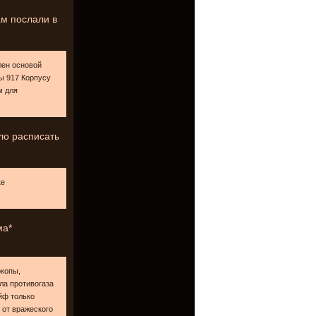
ам послали в
лен основой
ы 917 Корпусу
м для
ло расписать
ке
ма*
окопы,
ла противогаза
йф только
 от вражеского