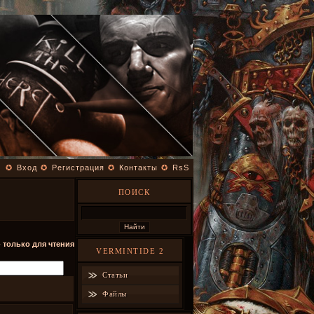
✪
Вход
✪
Регистрация
✪
Контакты
✪
RsS
ПОИСК
- только для чтения
VERMINTIDE 2
Статьи
Файлы