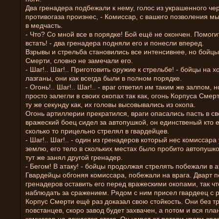
Два гренадера подбежали к нему, голос из украшенного че
противогаза произнес, - Комиссар, с вашего позволения м
в медчасть.
- Что? Со мной все в порядке! Бой ещё не окончен. Помоги
встать! - два гренадера подняли его и понесли вперед.
Взрывы и стрельба становились все интенсивнее, но бойц
Смерти, словно не замечали его.
- Шаг!.. Шаг!.. Приготовить оружие к стрельбе! - бойцы на 
лазганы, они как всегда были в полном порядке.
- Огонь!.. Шаг!.. Шаг!.. - враг ответил им таким же залпом, 
просто залегли в своих окопах так как, огонь Корпуса Смер
ту же секунду как, их головы высовывались из окопа.
Огонь артиллерии прекратился, враги опасались пасть в с
вражеский боец сидел за автопушкой, он единственый кто 
сколько то прицельно стрелял в гвардейцев.
- Шаг!.. Шаг!.. - один из гренадеров который нес комиссара
землю, его тело в скольких местах было пробито автопушко
тут же занял другой гренадер.
- Бегом! В атаку! - бойцы продолжая стрелять побежали в а
Гвардейцы обгоняя комиссара, побежали на врага. Дварт 
гренадеров оставить его перед вражескими окопами, так чт
наблюдать за сражением. Рядом с ним присел гвардеец с 
Корпус Смерти ещё раз доказал свою стойкость. Они без т
повстанцев, скоро завод будет захвачен, а потом и вся пла