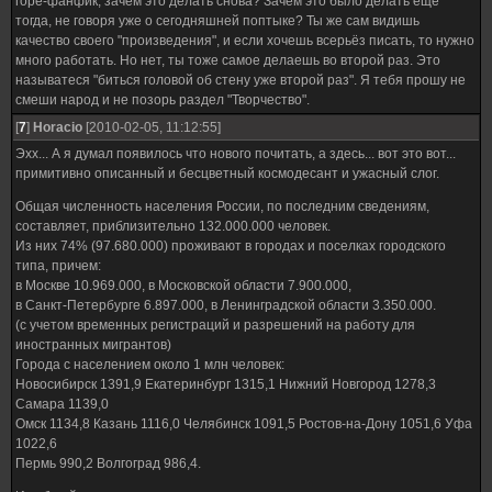
горе-фанфик, зачем это делать снова? Зачем это было делать ещё
тогда, не говоря уже о сегодняшней поптыке? Ты же сам видишь
качество своего "произведения", и если хочешь всерьёз писать, то нужно
много работать. Но нет, ты тоже самое делаешь во второй раз. Это
называтеся "биться головой об стену уже второй раз". Я тебя прошу не
смеши народ и не позорь раздел "Творчество".
[
7
]
Horacio
[2010-02-05, 11:12:55]
Эхх... А я думал появилось что нового почитать, а здесь... вот это вот...
примитивно описанный и бесцветный космодесант и ужасный слог.
Общая численность населения России, по последним сведениям,
составляет, приблизительно 132.000.000 человек.
Из них 74% (97.680.000) проживают в городах и поселках городского
типа, причем:
в Москве 10.969.000, в Московской области 7.900.000,
в Санкт-Петербурге 6.897.000, в Ленинградской области 3.350.000.
(с учетом временных регистраций и разрешений на работу для
иностранных мигрантов)
Города с населением около 1 млн человек:
Новосибирск 1391,9 Екатеринбург 1315,1 Нижний Новгород 1278,3
Самара 1139,0
Омск 1134,8 Казань 1116,0 Челябинск 1091,5 Ростов-на-Дону 1051,6 Уфа
1022,6
Пермь 990,2 Волгоград 986,4.