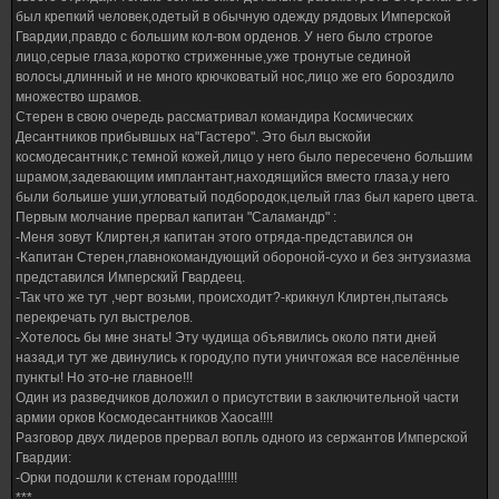
был крепкий человек,одетый в обычную одежду рядовых Имперской
Гвардии,правдо с большим кол-вом орденов. У него было строгое
лицо,серые глаза,коротко стриженные,уже тронутые сединой
волосы,длинный и не много крючковатый нос,лицо же его бороздило
множество шрамов.
Стерен в свою очередь рассматривал командира Космических
Десантников прибывшых на"Гастеро". Это был выскойи
космодесантник,с темной кожей,лицо у него было пересечено большим
шрамом,задевающим имплантант,находящийся вместо глаза,у него
были больише уши,угловатый подбородок,целый глаз был карего цвета.
Первым молчание прервал капитан "Саламандр" :
-Меня зовут Клиртен,я капитан этого отряда-представился он
-Капитан Стерен,главнокомандующий обороной-сухо и без энтузиазма
представился Имперский Гвардеец.
-Так что же тут ,черт возьми, происходит?-крикнул Клиртен,пытаясь
перекречать гул выстрелов.
-Хотелось бы мне знать! Эту чудища объявились около пяти дней
назад,и тут же двинулись к городу,по пути уничтожая все населённые
пункты! Но это-не главное!!!
Один из разведчиков доложил о присутствии в заключительной части
армии орков Космодесантников Хаоса!!!!
Разговор двух лидеров прервал вопль одного из сержантов Имперской
Гвардии:
-Орки подошли к стенам города!!!!!!
***