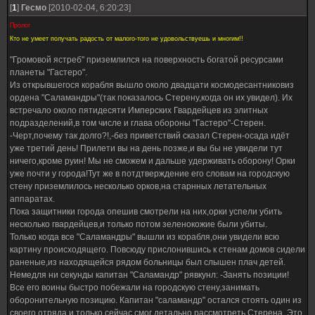
[
1
]
Гесмо
[2010-02-04, 6:20:23]
Пролог
Кто не умеет получать радость от малого-того не удовольствуешь и многим!!
"Громовой ястреб" приземлился на поверхность богатой ресурсами
планеты "Гастеро".
Из открывшегося корабля вышло около двадцати космодесантниковиз
ордена "Саламандры"(так показалось Стерену,когда он их увидел). Их
встречало около пятидесяти Имперских Гвардейцев из элитных
подразделений,в том числе и глава обороны "Гастеро"-Стерен.
-Черт,почему так долго?!,-без приветствий сказал Стерен-осада идёт
уже третий день! Прилети вы на день позже,и вы бы не увидели тут
ничего,кроме руин! Мы не сможем и дальше удерживать оборону! Орки
уже почти у города!Тут же в потдтверждение его словам на городскую
стену приземлилось несколько орков,на старнных летательных
аппаратах.
Пока защитники города опешив смотрели на них,орки успели убить
несколько гвардейцев,и только потом зеленокожие были убиты.
Только когда все "Саламандры" вышли из корабля,они увидели всю
картину происходящего. Повсюду прислонившись к стенам домов сидели
раненые,из находящейся рядом больницы был слышен плач детей.
Немедля ни секунды капитан "Саламандр" рявкунл: -Занять позиции!
Все его воины быстро побежали на городскую стену,занимать
оборонительную позицию. Капитан "саламандр" остался стоять один из
своего отряда,и только сейчас смог детально рассмотреть Стерена. Это