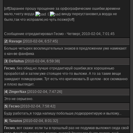
[off]Заранее прошу прощение за орфографические ошибки,времени
мало,+нету ворда
:(
винду переустановил,а ворда не
было,так что исправлю,но чуть позже[/off]
Сообщение отредактировал
Гесмо
-
Четверг, 2010-02-04, 7:01:45
[
2
]
Ravage
[2010-02-04, 6:57:45]
Больше четырех восклицательных знаков в предложении уже намекают
о кач-ве фанфика
[
3
]
Defialtus
[2010-02-04, 6:59:38]
Гесмо
, без обид,но лучше отредактируй ошибки,все хорошенько
проработай и затем уже стоящее что-то выложи. А то за такие вещи
закидают помидорами. Тут есть что критиковать.В целом - все скомканно
и плохо выглядит.
[
4
]
ZingerNax
[2010-02-04, 7:47:26]
Это не серьезно.
[
5
]
Гесмо
[2010-02-04, 7:58:42]
Буду работать,я тогда напишу побольше,подкорректирую и выложу...
[
6
]
Tanatos
[2010-02-04, 8:01:32]
Гесмо
, вот скажи: если ты в прошлый раз не подумав выложил сюда свой