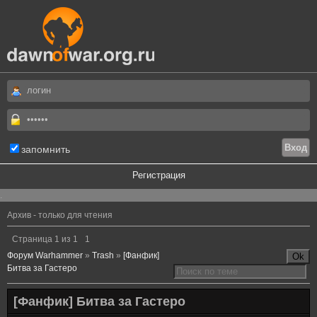
запомнить
Регистрация
.
Архив - только для чтения
Страница
1
из
1
1
Форум Warhammer
»
Trash
»
[Фанфик]
Битва за Гастеро
[Фанфик] Битва за Гастеро