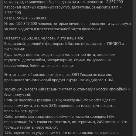
нотариусы, юридические бюро, адвокаты и заключенные - 2.357.000
персонал частных охранных структур, детективы, секьюрити и т.п. -
1.775.600
безработные - 5.780.000
Итого: 109.397.600 человек, которые ничего не производят и существуют
за счет бюджета и платежеспособной части населения.
Остается 22.602.400 человек. И это наше всё.
Весь малый, средний и фермерский бизнес-класс вместе с ПБОЮЛ и
"челноками".
Куда, между прочим, входят еще и малолетние дети, школьники,
студенты, домохозяйки, беспризорные, бомжи, вынужденные
переселенцы, беженцы, и пр. и пр. и пр.
Это, отчасти, объясняет тот факт, что ВВП России не намного
превышает экономический продукт округа Лос-Анджелес, США.
Только 20% населения страны считает обстановку в России спокойной и
благополучной.
Больше половины граждан (51%) убеждены, что Россия идет по
неверному пути, и только 38% опрошенных говорят, что верят в
правильность курса.
Собственное материальное положение назвали хорошим 18%
опрошенных, 54% сочли его тяжелым, но терпимым, 24% заявили, что
"больше терпеть невозможно".
14% надеются на улучшение своего материального положения в