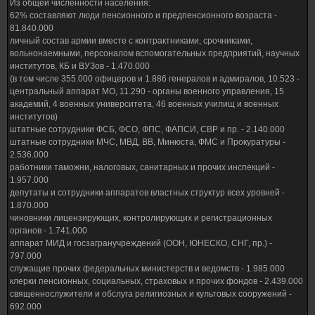
Из общей численности населения:
62% составляют люди пенсионного и предпенсионного возраста -
81.840.000
личный состав армии вместе с контрактниками, срочниками,
вольнонаемными, персоналом вспомогательных предприятий, научных
институтов, КБ и ВУЗов - 1.470.000
(в том числе 355.000 офицеров и 1.886 генералов и адмиралов, 10.523 -
центральный аппарат МО, 11.290 - органы военного управления, 15
академий, 4 военных университета, 46 военных училищ и военных
институтов)
штатные сотрудники ФСБ, ФСО, ФПС, ФАПСИ, СВР и пр. - 2.140.000
штатные сотрудники МЧС, МВД, ВВ, Минюста, ФМС и Прокуратуры -
2.536.000
работники таможни, налоговых, санитарных и прочих инспекций -
1.957.000
депутаты и сотрудники аппаратов властных структур всех уровней -
1.870.000
чиновники лицензирующих, контролирующих и регистрационных
органов - 1.741.000
аппарат МИД и госзагранучреждений (ООН, ЮНЕСКО, СНГ, пр.) -
797.000
служащие прочих федеральных министерств и ведомств - 1.985.000
клерки пенсионных, социальных, страховых и прочих фондов - 2.439.000
священнослужители и обслуга религиозных и культовых сооружений -
692.000