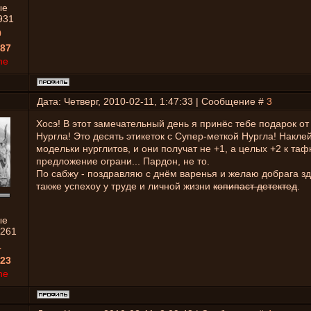
ые
931
0
87
ne
Дата: Четверг, 2010-02-11, 1:47:33 | Сообщение #
3
Хосэ! В этот замечательный день я принёс тебе подарок о
Нургла! Это десять этикеток с Супер-меткой Нургла! Наклей
модельки нурглитов, и они получат не +1, а целых +2 к та
предложение ограни... Пардон, не то.
По сабжу - поздравляю с днём варенья и желаю добрага зд
также успехоу у труде и личной жизни
копипаст детектед
.
ые
261
1
23
ne