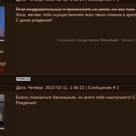
Речи поздравительные я произносить не умею, но все таки
Хосе, желаю тебе осуществления всех твоих планов и креп
С днем рождения!
Сообщение отредактировал
Rorschach
-
Четверг, 
ли
1
237
ne
Дата: Четверг, 2010-02-11, 1:46:22 | Сообщение #
2
Боюсь показаться банальным, но всего тебе наилучшего! 
Рождения!