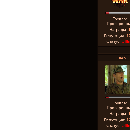
Группа:
Проверенн
Награды:
Репутация:
1
Статус:
Offli
Tillien
Группа:
Проверенн
Награды:
Репутация:
1
Статус:
Offli