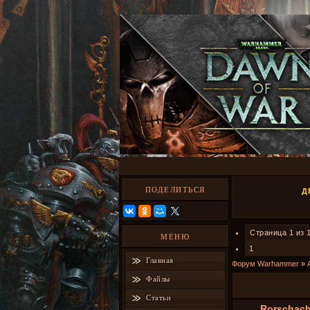
ПОДЕЛИТЬСЯ
Д
Страница
1
из
МЕНЮ
1
Главная
Форум Warhammer
»
Файлы
День рождения
Статьи
Rorschac