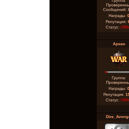
Группа:
Проверенн
Сообщений:
Награды:
Репутация:
Статус:
Offli
Аркан
Группа:
Проверенн
Награды:
Репутация:
1
Статус:
Offli
Dire_Aveng