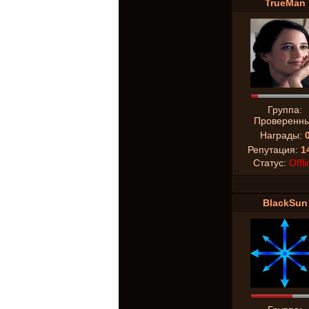
TrueMan
Группа:
Проверенн
Награды:
Репутация:
1
Статус:
Offli
BlackSun