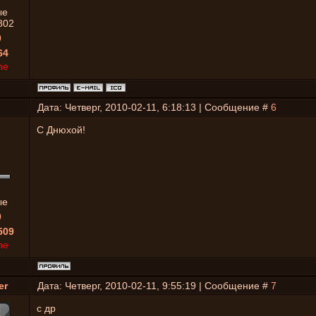
ые
802
0
64
ne
Дата: Четверг, 2010-02-11, 6:18:13 | Сообщение #
6
С Днюхой!
ые
0
509
ne
er
Дата: Четверг, 2010-02-11, 9:55:19 | Сообщение #
7
с др