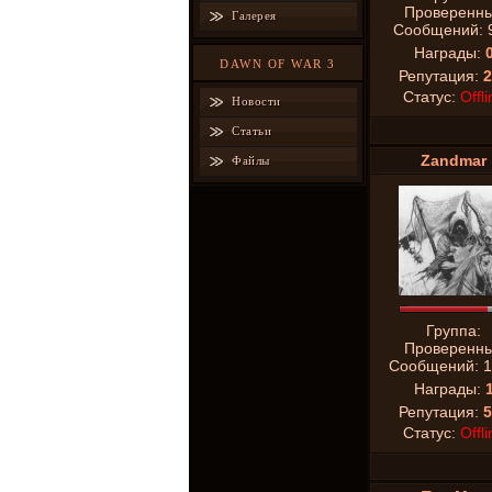
Проверенн
Галерея
Сообщений:
Награды:
DAWN OF WAR 3
Репутация:
2
Статус:
Offli
Новости
Статьи
Zandmar
Файлы
Группа:
Проверенн
Сообщений:
1
Награды:
Репутация:
5
Статус:
Offli