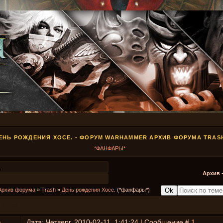
ЕНЬ РОЖДЕНИЯ ХОСЕ. - ФОРУМ WARHAMMER АРХИВ ФОРУМА TRAS
*ФАНФАРЫ*
1
Архив 
Архив форума
»
Trash
»
День рождения Хосе.
(*фанфары*)
 Хосе.
h
Дата: Четверг, 2010-02-11, 1:41:24 | Сообщение #
1