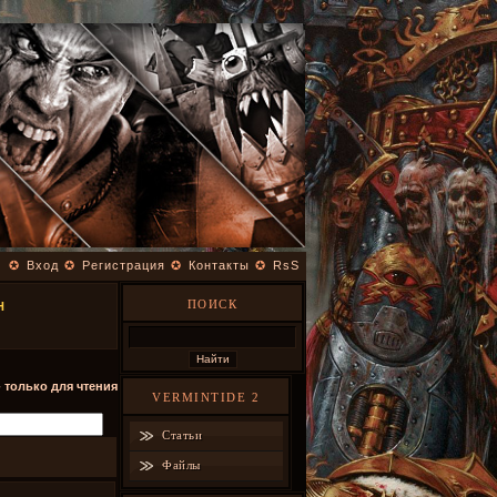
✪
Вход
✪
Регистрация
✪
Контакты
✪
RsS
ПОИСК
H
- только для чтения
VERMINTIDE 2
Статьи
Файлы