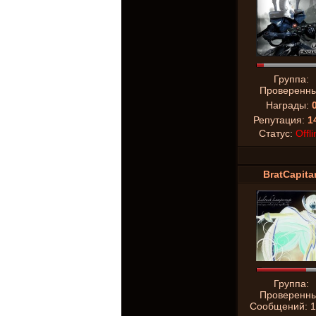
Группа:
Проверенн
Награды:
Репутация:
1
Статус:
Offli
BratCapita
Группа:
Проверенн
Сообщений:
1