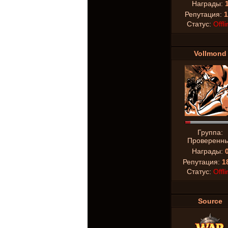
Награды:
Репутация:
1
Статус:
Offli
Vollmond
Группа:
Проверенн
Награды:
Репутация:
1
Статус:
Offli
Source