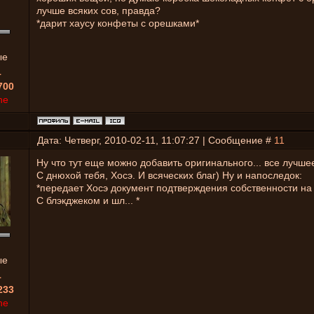
лучше всяких сов, правда?
*дарит хаусу конфеты с орешками*
ые
1
700
ne
Дата: Четверг, 2010-02-11, 11:07:27 | Сообщение #
11
Ну что тут еще можно добавить оригинального... все лучше
С днюхой тебя, Хосэ. И всяческих благ) Ну и напоследок:
*передает Хосэ документ подтверждения собственности на
С блэкджеком и шл... *
ые
1
233
ne