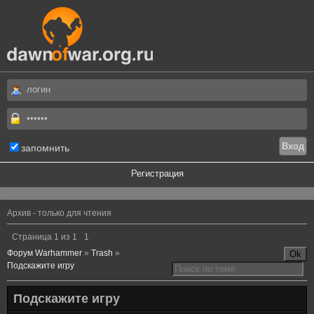
запомнить
Регистрация
.
Архив - только для чтения
Страница
1
из
1
1
Форум Warhammer
»
Trash
»
Подскажите игру
Подскажите игру