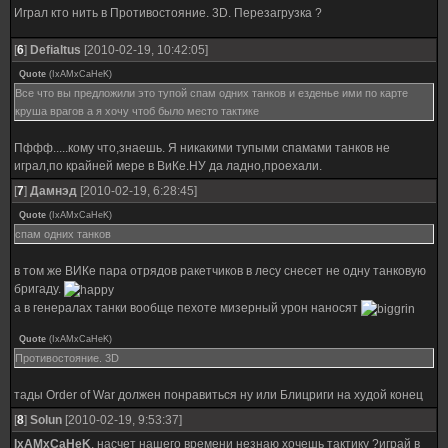
Играл кто нить в Противостояние. 3D. Перезагрузка ?
[
6
]
Defialtus
[2010-02-19, 10:42:05]
Quote
(
IxAMxCaHeK
)
Все что вы предложили это тупой спам одних танков и езденье ими по карте
круша врагов а я хочу чтоб было место тактике
Пффф.....кому что,знаешь. Я никакими тупыми спамами танков не
играл,по крайней мере в ВиКе.НУ да ладно,проехали.
[
7
]
Дамнэд
[2010-02-19, 6:28:45]
Quote
(
IxAMxCaHeK
)
спам одних танков
в том же ВИКе пара отрядов ракетчиков в лесу снесет не одну танковую
бригаду.
а в генералах танки вообще пехоте мизерный урон наносят
Quote
(
IxAMxCaHeK
)
Противостояние. 3D
тады Order of War должен понравиться ну или Блицриги на худой конец
[
8
]
Solun
[2010-02-19, 9:53:37]
IxAMxCaHeK
, насчет нашего времени незнаю хочешь тактику ?играй в