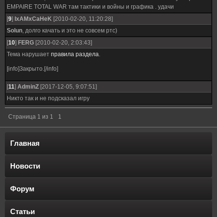
EMPAIRE TOTAL WAR там тактики и войны и графика . удачи
[
9
]
IxAMxCaHeK
[2010-02-20, 11:20:28]
Solun
, долго качать и это не совсем ртс)
[
10
]
FERG
[2010-02-20, 2:03:43]
Тема нарушает
правила раздела
.
[info]Закрыто.[/info]
[
11
]
AdminZ
[2017-12-05, 9:07:51]
Никто так и не подсказал игру
Страница
1
из
1
1
Главная
Новости
Форум
Статьи