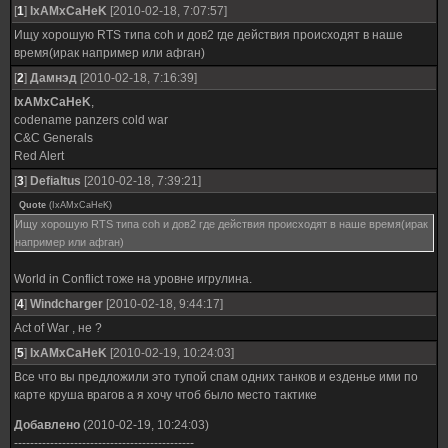
[
1
]
IxAMxCaHeK
[2010-02-18, 7:07:57]
Ищу хорошую RTS типа coh и дов2 где действия происходят в наше
время(ирак например или афган)
[
2
]
Дамнэд
[2010-02-18, 7:16:39]
IxAMxCaHeK
,
codename panzers cold war
С&С Generals
Red Alert
[
3
]
Defialtus
[2010-02-18, 7:39:21]
Quote
(
IxAMxCaHeK
)
Ищу хорошую RTS типа coh и дов2 где действия происходят в наше время(ирак
например или афган)
World in Conflict тоже на уровне игрулина.
[
4
]
Windcharger
[2010-02-18, 9:44:17]
Act of War , не ?
[
5
]
IxAMxCaHeK
[2010-02-19, 10:24:03]
Все что вы предложили это тупой спам одних танков и езденье ими по
карте круша врагов а я хочу чтоб было место тактике
Добавлено
(2010-02-19, 10:24:03)
---------------------------------------------