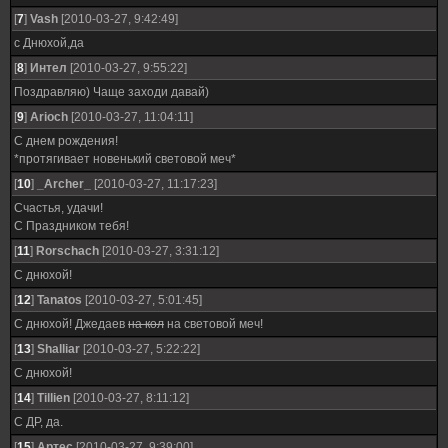
[
7
]
Vash
[2010-03-27, 9:42:49]
с Днюхой,да
[
8
]
Интел
[2010-03-27, 9:55:22]
Поздравляю) Чаще заходи давай)
[
9
]
Ariоch
[2010-03-27, 11:04:11]
С днем рождения!
*протягивает новенький световой меч*
[
10
]
_Archer_
[2010-03-27, 11:17:23]
Счастья, удачи!
С Праздником тебя!
[
11
]
Rorschach
[2010-03-27, 3:31:12]
С днюхой!
[
12
]
Tanatos
[2010-03-27, 5:01:45]
С днюхой! Джедаев
на кол
на световой меч!
[
13
]
Shalliar
[2010-03-27, 5:22:22]
С днюхой!
[
14
]
Tillien
[2010-03-27, 8:11:12]
С ДР, да.
[
15
]
Аpтeс
[2010-03-27, 9:39:00]