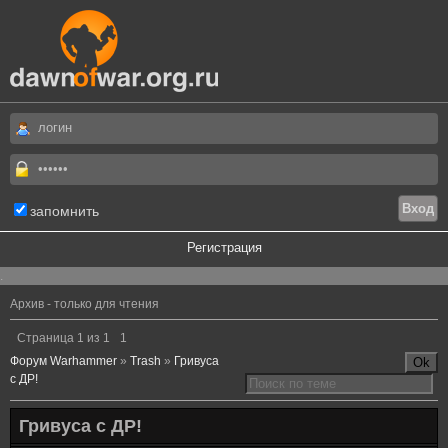
запомнить
Регистрация
.
Архив - только для чтения
Страница
1
из
1
1
Форум Warhammer
»
Trash
»
Гривуса
с ДР!
Гривуса с ДР!