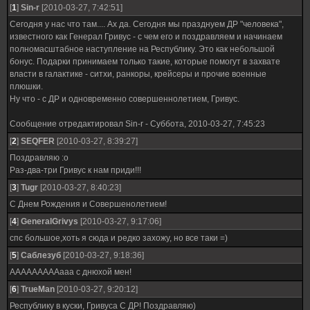
[
1
]
Sin-r
[2010-03-27, 7:42:51]
Сегодня у нас что там.... Ах да. Сегодня мы празднуем ДР "человека",
известного как Генерал Гривус - с чем его и поздравляем и начинаем
полномасштабное наступление на Республику. Это как небольшой
бонус. Подарки принимаем только такие, которые помогут в захвате
власти в галактике - ситхи, ранкоры, крейсеры и прочие военные
плюшки.
Ну что - с ДР и одновременно совершеннолетием, Гривус.
Сообщение отредактировал
Sin-r
-
Суббота, 2010-03-27, 7:45:23
[
2
]
SEQFER
[2010-03-27, 8:39:27]
Поздравляю :о
Раз-два-три Гривус к нам приди!!!
[
3
]
Tugr
[2010-03-27, 8:40:23]
С Днем Рождения и Совершенолетием!
[
4
]
GeneralGrivys
[2010-03-27, 9:17:06]
спс большое,хоть я сюда и редко захожу, но все таки =)
[
5
]
Саблезуб
[2010-03-27, 9:18:36]
АААААААААааа с днюхой мен!
[
6
]
TrueMan
[2010-03-27, 9:20:12]
Республику в куски, Гривуса С ДР! Поздравляю)