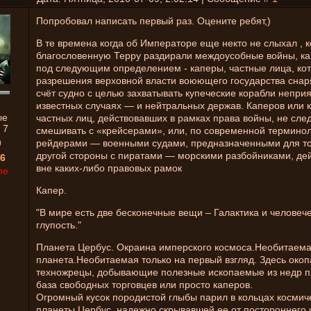
Попробовал написать первый раз. Оцените ребят,)
В те времена когда об Императоре еще некто не слыхал , к
благословенную Терру раздирали междоусобные войны, ка
под следующим определением - каперы, частные лица, ко
разрешения верховной власти воюющего государства снар
счёт судно с целью захватывать купеческие корабли неприя
известных случаях — и нейтральных держав. Каперов или к
ые
частных лиц, действовавших в рамках права войны, не сле
:
7
смешивать с «крейсерами», или, по современной терминол
0
рейдерами — военными судами, предназначенными для той
другой стороны с пиратами — морскими разбойниками, д
6
вне каких-либо правовых рамок
ne
Капер.
"В мире есть две бесконечные вещи – Галактика и человеч
глупость."
Планета Цербус. Окраина имперского космоса.Необитаем
планета.Необитаемая только на первый взгляд. Здесь окоп
техножрецы, добывающие полезные ископаемые из недр п
база свободных торговцев или просто каперов.
Огромный кусок породистой глыбы парил в кольцах космич
планеты Цербус, надежно скрывавшей ее от постороннего 