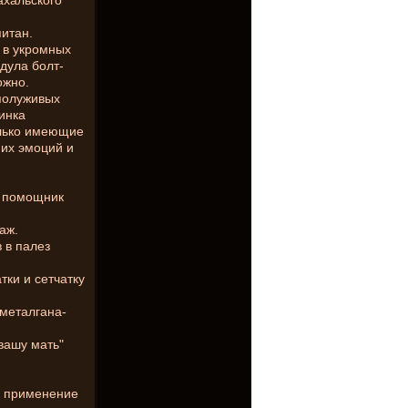
ахальского
питан.
 в укромных
дула болт-
ожно.
полуживых
инка
олько имеющие
них эмоций и
й помощник
аж.
 в палез
тки и сетчатку
 металгана-
вашу мать"
о применение