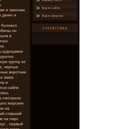
Баннер сайта
а
Карта сайта
ам и законам,
и денег и
Карта форума
 Колокол
СТАТИСТИКА
рбины он
ошла в
ично
ую
жа,худощавое
куратно
ную куртку из
е, черные
нные воротник
а заказ
ла и
пси-сабля
ались
а смотрели
его морские
ом на
ший старший
м на пирс
ус , первый