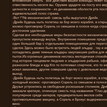
мгновенная смерть . Все действия вашей команды лежит на
отвественность несете вы. Оружие здадите на посту его ве
целности и сохранности - из динамиковв оболости рта по
издевательский голос стража.
-Вот !"!№ механический- сквозь зубы выругался Дрейк.
-Дрейк будешь ныть полетиш за бор моего корабля, в откр
космос-проговорир Сорель со смешком в голосе когда стр
досточном удалении.
Сделав все необходимые меры безопастности механическ
пропустили команду внутрь. Внутренние помешение предс
один большой бар с отдельными помещениями для перего
сделок.Здесь можно было встретить людей эльдар , тау и и
попадались даже темные эльдары закупаюшие рабов для 
пыток.Из огромных динамиков неслась мелодичная спокой
под которою танцевали людские и эльдарские рабыни, оф
разносили блюда и еду.Кто то потягивал спиртное, кто то и
искал заказчика, другие совершив сделку с довольным вид
выход.
-Дрейк будешь ныть полетишь за борт моего корабля, в от
холодный космос -проговорил Сорель со смешком в голосе 
Друзья устроились за свободным роскошным столиком, Др
заказали крепкую, огненную сместь под названием "Глаз д
популярное среди каперов, предварительно вколов себе
противопьяняшию вакцину, а Сорель и Брокус выдержанно
вино.