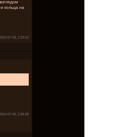
 взглядом
 и кольца на
010-07-09, 2:20:12
010-07-09, 2:06:08