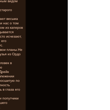
ачным видом
старого
жают весьма
и нас о том
ном из каперов
дывается
сто исчезают,
 его
с.
 свои планы.Не
узья из Ордо
ловек в
ью
Дрейк
иблежении
росшитую по
лность
 в глаза его
и попутчики
вшего
.