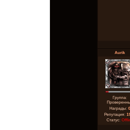
Aurik
Группа:
Проверенн
Награды:
Репутация:
1
Статус:
Offli