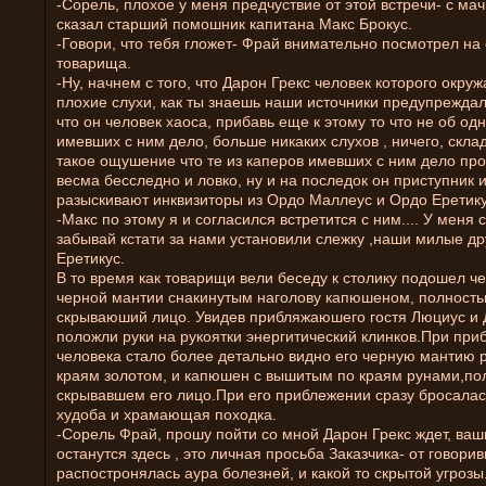
-Сорель, плохое у меня предчуствие от этой встречи- с м
сказал старший помошник капитана Макс Брокус.
-Говори, что тебя гложет- Фрай внимательно посмотрел на 
товарища.
-Ну, начнем с того, что Дарон Грекс человек которого окру
плохие слухи, как ты знаешь наши источники предупреждал
что он человек хаоса, прибавь еще к этому то что не об од
имевших с ним дело, больше никаких слухов , ничего, скла
такое ощушение что те из каперов имевших с ним дело про
весма бесследно и ловко, ну и на последок он приступник и
разыскивают инквизиторы из Ордо Маллеус и Ордо Еретику
-Макс по этому я и согласился встретится с ним.... У меня
забывай кстати за нами установили слежку ,наши милые др
Еретикус.
В то время как товарищи вели беседу к столику подошел че
черной мантии снакинутым наголову капюшеном, полност
скрываюший лицо. Увидев прибляжаюшего гостя Люциус и 
положли руки на рукоятки энергитический клинков.При пр
человека стало более детально видно его черную мантию 
краям золотом, и капюшен с вышитым по краям рунами,по
скрывавшем его лицо.При его приблежении сразу бросалась
худоба и храмающая походка.
-Сорель Фрай, прошу пойти со мной Дарон Грекс ждет, ваш
останутся здесь , это личная просьба Заказчика- от говори
распостронялась аура болезней, и какой то скрытой угрозы