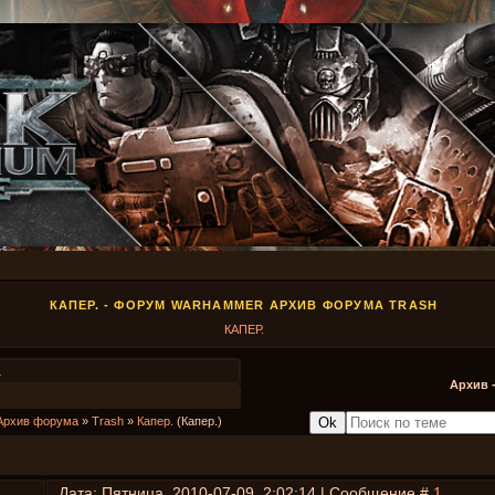
КАПЕР. - ФОРУМ WARHAMMER АРХИВ ФОРУМА TRASH
КАПЕР.
1
Архив 
Архив форума
»
Trash
»
Капер.
(Капер.)
Дата: Пятница, 2010-07-09, 2:02:14 | Сообщение #
1