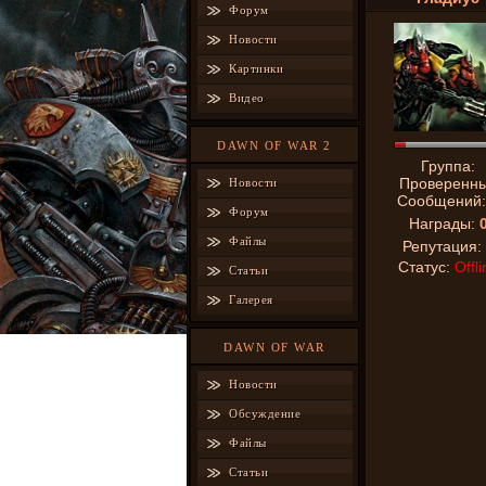
Форум
Новости
Картинки
Видео
DAWN OF WAR 2
Группа:
Проверенн
Новости
Сообщений
Форум
Награды:
Файлы
Репутация:
Статус:
Offli
Статьи
Галерея
DAWN OF WAR
Новости
Обсуждение
Файлы
Статьи