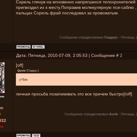
Сорель глянув на мгновенно напрягшихся телохронителей
пригвоздил их к месту.Поправив молекулярную пси-саблю ,
пальцах Сорель фрай последовал за провожатым.
Сообщение отредактировал
Гладиус
-
Пятница, 2
Дата: Пятница, 2010-07-09, 2:05:53 | Сообщение #
2
[off]
Quote
(
Гладиус
)
у*бок
личная просьба позапикивать это все причем быстро[/off]
ые
0
Сообщение отредактировал
Aurik
-
Пятница, 2
932
ne