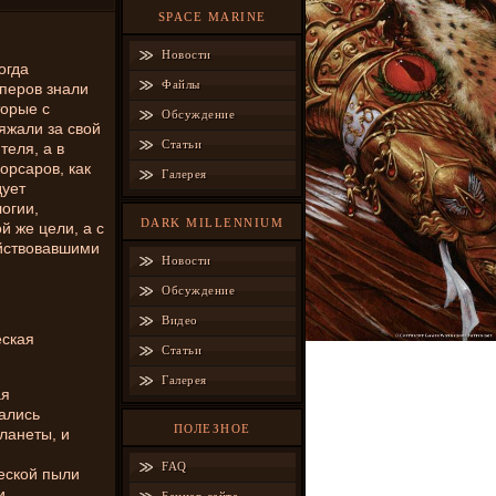
SPACE MARINE
Новости
огда
Файлы
перов знали
торые с
Обсуждение
яжали за свой
Статьи
теля, а в
орсаров, как
Галерея
дует
огии,
DARK MILLENNIUM
 же цели, а с
ействовавшими
Новости
Обсуждение
Видео
еская
Статьи
Галерея
ая
ались
ПОЛЕЗНОЕ
ланеты, и
FAQ
еской пыли
и