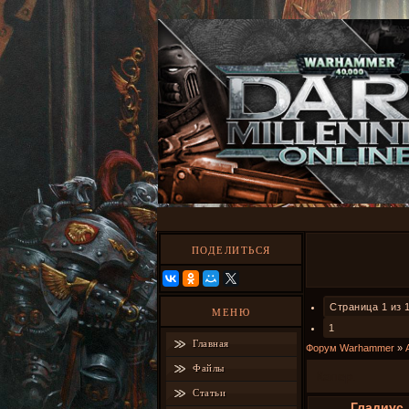
ПОДЕЛИТЬСЯ
Страница
1
из
МЕНЮ
1
Главная
Форум Warhammer
»
Файлы
Капер.
Статьи
Гладиус