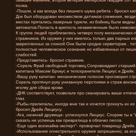
бывший наемник, второй ветеран имперской гвардии 597 в
полка.
-Пошли, и как всегда без лишнего шума ребята - бросил ка
Док был оборудован множеством датчиков слежения, везде
местах прятались лазерные турели, из бойниц были видны 
автоматов.Попасть в крепость незамеченным было невозм
К группе людей приблизились четверо полу механических-
стражников. Из оружия у них имелось только два парных кл
закрепленных за спиной.Они были сродни сервиторам , т
полностью человеческое сознание но избавленных от лиш
слабостей.
-Представитесь- бросил стражник.
-Сорель Фрай свободный торговец.Сопровождают старши
капитана Максим Брокус и телохранители Люциус и Дрейк.
-Вашу руку капитан- механическим голосом проговорил стр
Сорель протянул руку унизанную перстнями и страж вонзив
иголку для сбора крови.
-ДНК соответствует, позвольте про сканировать ваши отпеча
глаз.
-Рыбы-прилипалы, иногда мне так и хочется грохнуть их из
бросил Дрейк Люциусу.
-Ага, начинай дружище- успехнулся Люциус. Спорим ты и "
сказать не успеешь как превратища в облачко пепла.
-Еще один всезнайка-эксперт"- проворчал товарищу Дрейк.
-Использование огнестрельного оружия запрешенно, за ег