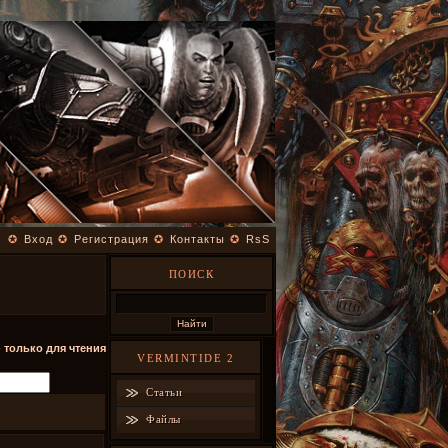
✪
Вход
✪
Регистрация
✪
Контакты
✪
RsS
ПОИСК
- только для чтения
VERMINTIDE 2
Статьи
Файлы