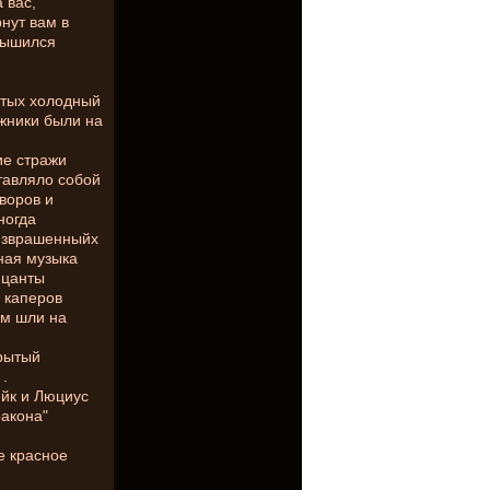
 вас,
рнут вам в
слышился
ытых холодный
ажники были на
ие стражи
тавляло собой
воров и
ногда
изврашенныйх
ная музыка
ицанты
з каперов
ом шли на
крытый
.
ейк и Люциус
ракона"
е красное