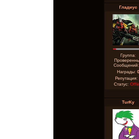
Гладиус
Группа:
Проверенн
Сообщений
Награды:
Репутация:
Статус:
Offli
TurKy