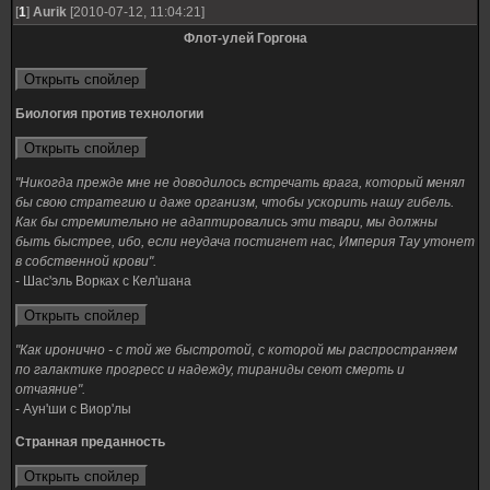
[
1
]
Aurik
[2010-07-12, 11:04:21]
Флот-улей Горгона
Биология против технологии
"Никогда прежде мне не доводилось встречать врага, который менял
бы свою стратегию и даже организм, чтобы ускорить нашу гибель.
Как бы стремительно не адаптировались эти твари, мы должны
быть быстрее, ибо, если неудача постигнет нас, Империя Тау утонет
в собственной крови".
- Шас'эль Ворках с Кел'шана
"Как иронично - с той же быстротой, с которой мы распространяем
по галактике прогресс и надежду, тираниды сеют смерть и
отчаяние".
- Аун'ши с Виор'лы
Странная преданность