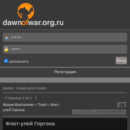
запомнить
Регистрация
.
Архив - только для чтения
Страница
1
из
1
1
Форум Warhammer
»
Trash
»
Флот-
улей Горгона
Флот-улей Горгона