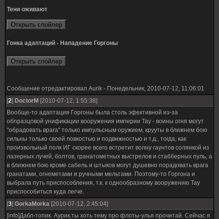
Тени оживают
Гонка адаптаций - Нападение Горгоны
Сообщение отредактировал
Aurik
-
Понедельник, 2010-07-12, 11:06:01
[
2
]
DoctorM
[2010-07-12, 1:55:38]
Вообще-то адаптация Горгоны была столь эфективной из-за
обпразцовой унификации вооружения империи Тау - воины огня могут
"обрадовать врага" только импульсным оружием, крууты в ближнем бою
сильны только своей ловкостью и подвижностью и т.д., тогда, как
произвольный полк ИГ скорее всего встретит волну гаунтов солянкой из
лазерных лучей, болтов, гранатометных выстрелов и стабберных пуль, а
в ближнем бою кроме сабель и штыков могут душевно порадовать врага
гранатами, огнеметами и ручными мельтами. Поэтому-то Горгона и
выбрала путь приспособления, т.к. к однообразному вооружению Тау
приспособиться куда легче.
[
3
]
GorkaMorka
[2010-07-12, 2:45:04]
[info]Дабл-топик. Аурик,ты хоть тему про флоты-улья прочитай. Сейчас я