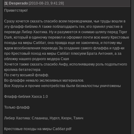
[
1
]
Desperado
[2010-08-23, 9:41:28]
Приветствую!
Сразу хочется сказать спасибо всем переводчикам, чьи труды вошли в
эту флафф-библию А также поблагодарить тех, кто принял участие в
переводе Либер Хаотика. Ну и разумеется я снимаю шляпу перед Tiger
Dark, который в одиночку перевел и оформил почти всю книгу Крестовые
походы на миры Саббат, она правда еще не закончена, и потому мы
ждем возобновления перевода За создание самого флаффа и пдф-ки
про Крестовый поход на миры Саббат плюсуем Брата Антония, а за
обложку нашего родного модера Ская
Хочется также сказать спасибо Анфу, исполнявшему роль подопытного
кролика бетатестера
По счету восьмой флафф.
Во флаффе немало экслюзивных материалов.
Все Хорусы и прочие непотребства были безжалостны уничтожены
Флафф-библия Хаоса 1.0
Только флафф
Либер Хаотика: Слаанеш, Нургл, Кхорн, Тзинч
Крестовые походы на миры Саббат.pdf