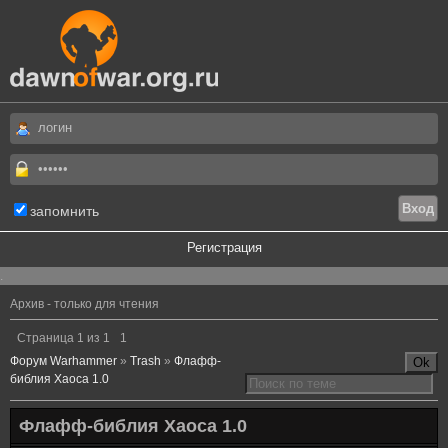
запомнить
Регистрация
.
Архив - только для чтения
Страница
1
из
1
1
Форум Warhammer
»
Trash
»
Флафф-
библия Хаоса 1.0
Флафф-библия Хаоса 1.0