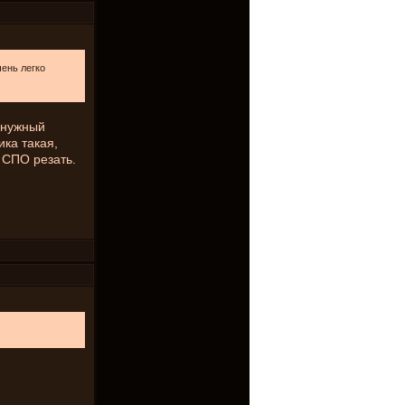
чень легко
в нужный
ика такая,
 СПО резать.