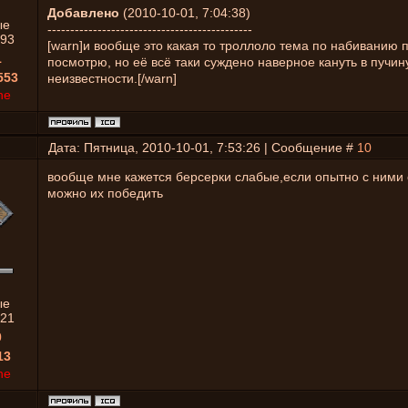
Добавлено
(2010-10-01, 7:04:38)
ые
---------------------------------------------
93
[warn]и вообще это какая то троллоло тема по набиванию 
1
посмотрю, но её всё таки суждено наверное кануть в пучин
553
неизвестности.[/warn]
ne
Дата: Пятница, 2010-10-01, 7:53:26 | Сообщение #
10
вообще мне кажется берсерки слабые,если опытно с ними
можно их победить
ые
21
0
13
ne