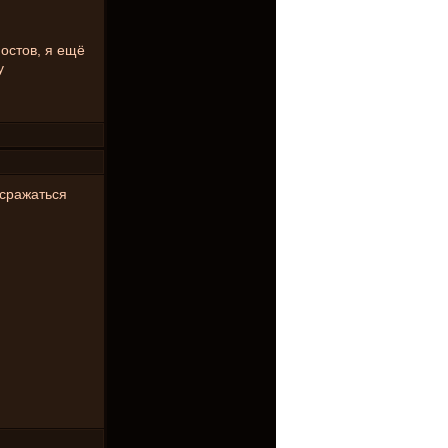
постов, я ещё
у
 сражаться