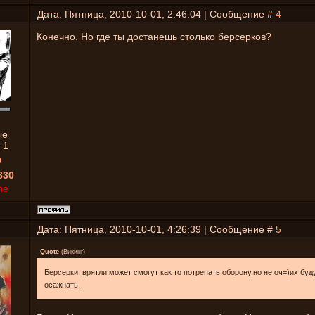
Дата: Пятница, 2010-10-01, 2:46:04 | Сообщение #
4
Конечно. Но где ты достанешь столько берсерков?
ые
:
1
0
830
ne
Дата: Пятница, 2010-10-01, 4:26:39 | Сообщение #
5
Quote
(
Викинг
)
Берсерки, врятли,может смогут как то потрепать оборону,но не оч=)их буд
осажнать.