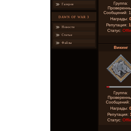
Группа:
Галерея
Проверенн
Сообщений:
1
DAWN OF WAR 3
Награды:
Репутация:
1
Новости
Статус:
Offli
Статьи
Файлы
Викинг
Группа:
Проверенн
Сообщений:
Награды:
Репутация:
Статус:
Offli