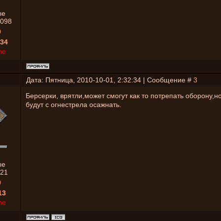
ые
098
0
34
ne
Дата: Пятница, 2010-10-01, 2:32:34 | Сообщение #
3
Берсерки, врятли,может смогут как то потрепать оборону,но
будут с огнестрела осажнать.
ые
21
0
13
ne