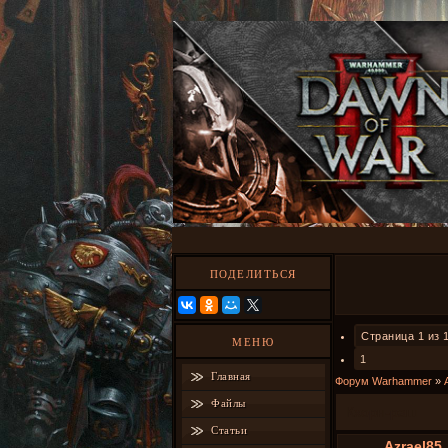
ПОДЕЛИТЬСЯ
Страница
1
из
МЕНЮ
1
Главная
Форум Warhammer
»
Файлы
Кхорн-раш
Статьи
Azrael85