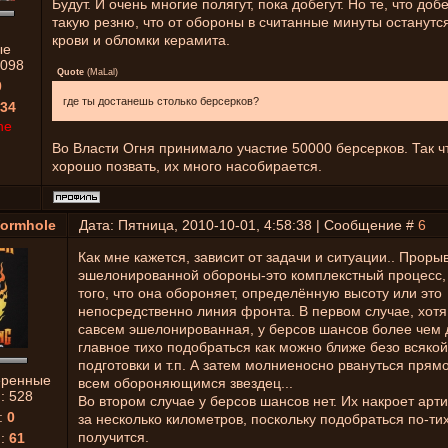
Будут. И очень многие полягут, пока добегут. Но те, что добе
такую резню, что от обороны в считанные минуты останутс
крови и обломки керамита.
ые
098
Quote
(
MaLal
)
0
где ты достанешь столько берсерков?
34
ne
Во Власти Огня принимало участие 50000 берсерков. Так ч
хорошо позвать, их много насобирается.
ormhole
Дата: Пятница, 2010-10-01, 4:58:38 | Сообщение #
6
Как мне кажется, зависит от задачи и ситуации.. Проры
эшелонированной обороны-это комплекстный процесс,
того, что она обороняет, определённую высоту или это
непосредственно линия фронта. В первом случае, хотя
савсем эшелонированная, у берсов шансов более чем 
главное тихо подобраться как можно ближе безо всякой
подготовки и т.п. А затем молниеносно рвануться прямо
еренные
всем обороняющимся звездец...
й:
528
Во втором случае у берсов шансов нет. Их накроет ар
:
0
за несколько километров, поскольку подобраться по-ти
получится.
я:
61