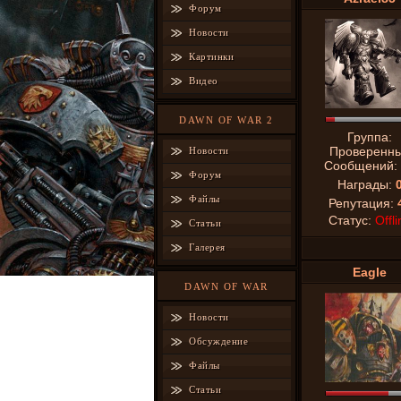
Форум
Новости
Картинки
Видео
DAWN OF WAR 2
Группа:
Проверенн
Новости
Сообщений:
Форум
Награды:
Файлы
Репутация:
Статус:
Offli
Статьи
Галерея
Eagle
DAWN OF WAR
Новости
Обсуждение
Файлы
Статьи