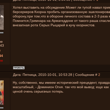
Хотел выставить на обсуждение.Может ли тупой навал пр
берсеркеров Кхорна пробить организованную эшелониров
оборону,при том,что в обороне личного состава в 2-3 раза
Помнится,Гримнара на Армагеддоне от такого раша спасли
внезапная рота Серых Рыцарей в кучу кхорнистов.
ые
43
0
44
ne
Дата: Пятница, 2010-10-01, 10:53:28 | Сообщение #
2
Ну, собственно, мы имеем исторический прецедент, правда
масштабный, - Доминион Огня. так что мой вывод: еще как м
ценой очень серьезных потерь.