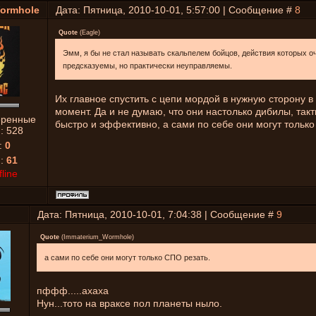
ormhole
Дата: Пятница, 2010-10-01, 5:57:00 | Сообщение #
8
Quote
(
Eagle
)
Эмм, я бы не стал называть скальпелем бойцов, действия которых о
предсказуемы, но практически неуправляемы.
Их главное спустить с цепи мордой в нужную сторону 
момент. Да и не думаю, что они настолько дибилы, такт
еренные
быстро и эффективно, а сами по себе они могут только
й:
528
:
0
я:
61
fline
Дата: Пятница, 2010-10-01, 7:04:38 | Сообщение #
9
Quote
(
Immaterium_Wormhole
)
а сами по себе они могут только СПО резать.
пффф.....ахаха
Нун...тото на враксе пол планеты ныло.