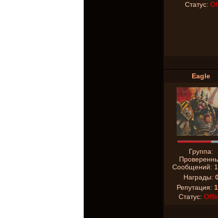
Статус:
Of
Eagle
Группа:
Проверенн
Сообщений:
1
Награды:
Репутация:
1
Статус:
Offli