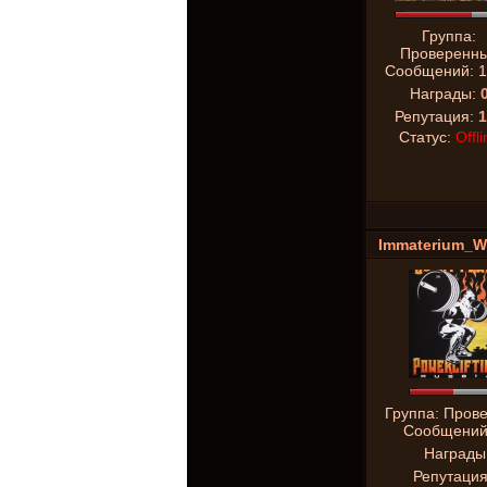
Группа:
Проверенн
Сообщений:
1
Награды:
Репутация:
1
Статус:
Offli
Immaterium_W
Группа: Пров
Сообщени
Награды
Репутаци