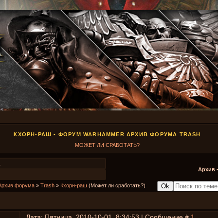
КХОРН-РАШ - ФОРУМ WARHAMMER АРХИВ ФОРУМА TRASH
МОЖЕТ ЛИ СРАБОТАТЬ?
1
Архив 
Архив форума
»
Trash
»
Кхорн-раш
(Может ли сработать?)
Дата: Пятница, 2010-10-01, 8:34:53 | Сообщение #
1