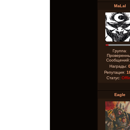
MaLal
Группа:
Проверенн
Сообщений
Награды:
Репутация:
1
Статус:
Offli
Eagle