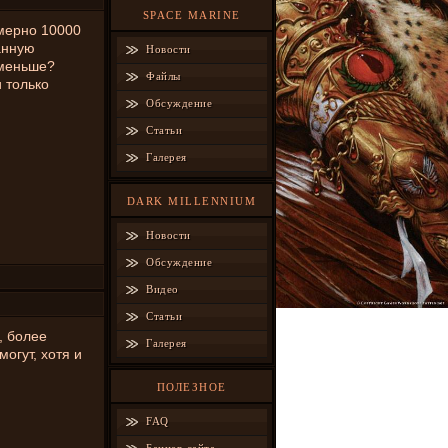
SPACE MARINE
имерно 10000
анную
Новости
 меньше?
Файлы
 только
Обсуждение
Статьи
Галерея
DARK MILLENNIUM
Новости
Обсуждение
Видео
Статьи
, более
Галерея
огут, хотя и
ПОЛЕЗНОЕ
FAQ