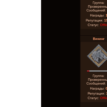
Группа:
Проверенн
Сообщений:
Награды:
Репутация:
1
Статус:
Offli
Викинг
Группа:
Проверенн
Сообщений:
Награды:
Репутация:
Статус:
Offli