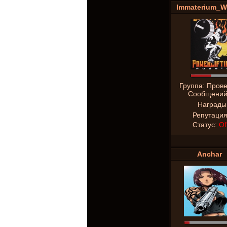
Immaterium_W
Группа: Пров
Сообщени
Награды
Репутаци
Статус:
Of
Anchar