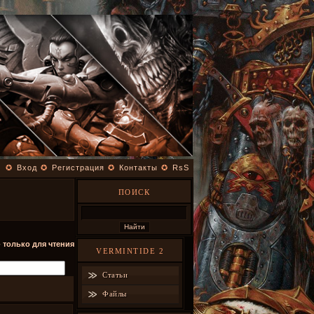
✪
Вход
✪
Регистрация
✪
Контакты
✪
RsS
ПОИСК
- только для чтения
VERMINTIDE 2
Статьи
Файлы