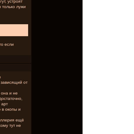
гут, устроят
я только лужи
то если
в
 зависящий от
 она и не
достаточно,
 арт
 в окопы и
тиллерия ещё
хому тут не