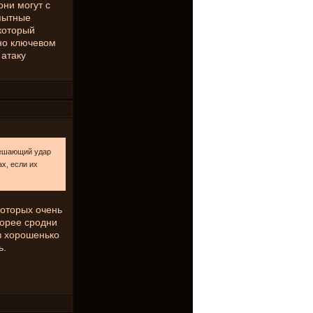
ни могут с
опытные
 который
но ключевом
 атаку
 решающий удар
х, если их
которых очень
корее сродни
з хорошенько
ь.