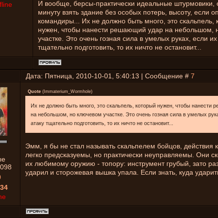
И вообще, берсы-практически идеальные штурмовики, о
fline
минуту взять здание без особых потерь, высоту, если 
командиры... Их не должно быть много, это скальпель,
нужен, чтобы нанести решающий удар на небольшом, 
участке. Это очень гозная сила в умелых руках, если их
тщательно подготовить, то их ничто не остановит...
Дата: Пятница, 2010-10-01, 5:40:13 | Сообщение #
7
Quote
(
Immaterium_Wormhole
)
Их не должно быть много, это скальпель, который нужен, чтобы нанести
на небольшом, но ключевом участке. Это очень гозная сила в умелых рука
атаку тщательно подготовить, то их ничто не остановит...
Эмм, я бы не стал называть скальпелем бойцов, действия 
легко предсказуемы, но практически неуправляемы. Они с
ые
их любимому оружию - топору: инструмент грубый, зато ра
098
ударил и сторожевая вышка упала. Если знать, куда ударит
0
34
ne