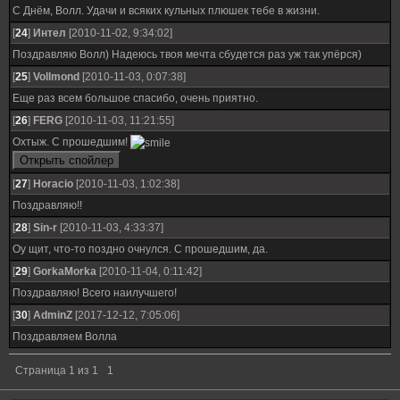
С Днём, Волл. Удачи и всяких кульных плюшек тебе в жизни.
[
24
]
Интел
[2010-11-02, 9:34:02]
Поздравляю Волл) Надеюсь твоя мечта сбудется раз уж так упёрся)
[
25
]
Vollmond
[2010-11-03, 0:07:38]
Еще раз всем большое спасибо, очень приятно.
[
26
]
FERG
[2010-11-03, 11:21:55]
Охтыж. С прошедшим!
[
27
]
Horacio
[2010-11-03, 1:02:38]
Поздравляю!!
[
28
]
Sin-r
[2010-11-03, 4:33:37]
Оу щит, что-то поздно очнулся. С прошедшим, да.
[
29
]
GorkaMorka
[2010-11-04, 0:11:42]
Поздравляю! Всего наилучшего!
[
30
]
AdminZ
[2017-12-12, 7:05:06]
Поздравляем Волла
Страница
1
из
1
1