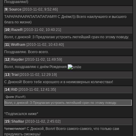
Поздравляю!)
[
9
]
Source
[2010-11-02, 9:52:46]
ТАРАРАРААРАПАПАПАПАМ!!!! С Днёмс!)) Всего наилучшего и высшего
блага по жизни)
[
10
]
RazeR
[2010-11-02, 10:40:21]
Волл, с днюхой :3 Предлагаю устроить лютейший срач по этому поводу.
[
11
]
Wolfram
[2010-11-02, 10:43:40]
Поздравляю. Всего-всего.
[
12
]
Rayder
[2010-11-02, 11:49:59]
Волл, поздравляю с днём Рождения
[
13
]
Trial
[2010-11-02, 12:29:19]
С Днюхой! Всего тебе хорошего и в неимоверных количествах!
[
14
]
RiD
[2010-11-02, 12:41:35]
Quote
(
RazeR
)
Волл, с днюхой :3 Предлагаю устроить лютейший срач по этому поводу.
*Подписался ниже*
[
15
]
Shalliar
[2010-11-02, 2:45:02]
*отметился*
С Днюхой, Волл! Всего самого-самого, что только сам
придумать сможешь!