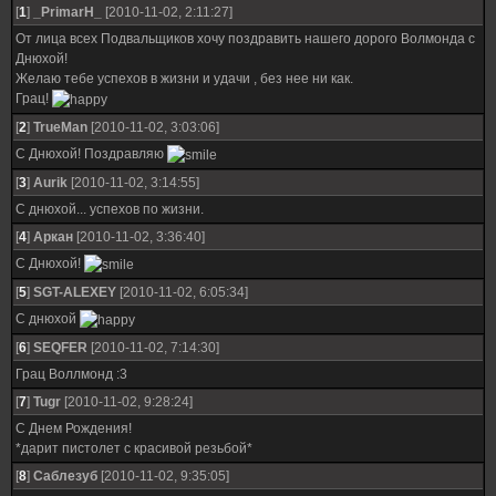
[
1
]
_PrimarH_
[2010-11-02, 2:11:27]
От лица всех Подвальщиков хочу поздравить нашего дорого Волмонда с
Днюхой!
Желаю тебе успехов в жизни и удачи , без нее ни как.
Грац!
[
2
]
TrueMan
[2010-11-02, 3:03:06]
С Днюхой! Поздравляю
[
3
]
Aurik
[2010-11-02, 3:14:55]
С днюхой... успехов по жизни.
[
4
]
Аркан
[2010-11-02, 3:36:40]
С Днюхой!
[
5
]
SGT-ALEXEY
[2010-11-02, 6:05:34]
С днюхой
[
6
]
SEQFER
[2010-11-02, 7:14:30]
Грац Воллмонд :3
[
7
]
Tugr
[2010-11-02, 9:28:24]
С Днем Рождения!
*дарит пистолет с красивой резьбой*
[
8
]
Саблезуб
[2010-11-02, 9:35:05]