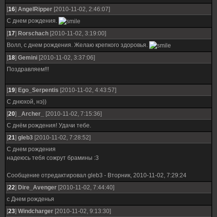
[
16
]
AngelRipper
[2010-11-02, 2:46:07]
С днем рождения.
[
17
]
Rorschach
[2010-11-02, 3:19:00]
Волл, с днем рождения. Желаю крепкого здоровья.
[
18
]
Gemini
[2010-11-02, 3:37:06]
Поздравляем!!!
[
19
]
Ego_Serpentis
[2010-11-02, 4:43:57]
C днюхой, нэ))
[
20
]
_Archer_
[2010-11-02, 7:15:36]
С днём рождения! Удачи тебе.
[
21
]
gleb3
[2010-11-02, 7:28:52]
С днем рождения
надеюсь тебя сожрут брамины :3
Сообщение отредактировал
gleb3
-
Вторник, 2010-11-02, 7:29:24
[
22
]
Dire_Avenger
[2010-11-02, 7:44:40]
с Днем рожденья
[
23
]
Windcharger
[2010-11-02, 9:13:30]