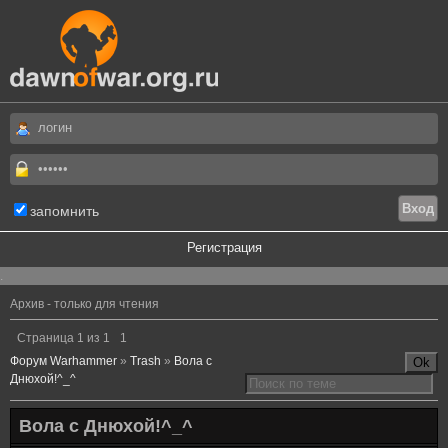
запомнить
Регистрация
.
Архив - только для чтения
Страница
1
из
1
1
Форум Warhammer
»
Trash
»
Вола с
Днюхой!^_^
Вола с Днюхой!^_^