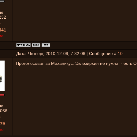
ые
232
0
541
ne
Дата: Четверг, 2010-12-09, 7:32:06 | Сообщение #
10
Проголосовал за Механикус. Эклезирхия не нужна, - есть 
ые
066
0
79
ne