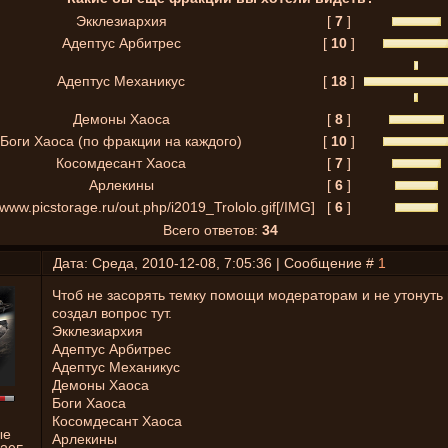
Экклезиархия
[
7
]
Адептус Арбитрес
[
10
]
Адептус Механикус
[
18
]
Демоны Хаоса
[
8
]
Боги Хаоса (по фракции на каждого)
[
10
]
Косомдесант Хаоса
[
7
]
Арлекины
[
6
]
/www.picstorage.ru/out.php/i2019_Trololo.gif[/IMG]
[
6
]
Всего ответов:
34
Дата: Среда, 2010-12-08, 7:05:36 | Сообщение #
1
Чтоб не засорять темку помощи модераторам и не утонуть 
создал вопрос тут.
Экклезиархия
Адептус Арбитрес
Адептус Механикус
Демоны Хаоса
Боги Хаоса
Косомдесант Хаоса
ые
Арлекины