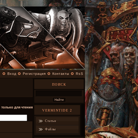
✪
Вход
✪
Регистрация
✪
Контакты
✪
RsS
ПОИСК
- только для чтения
VERMINTIDE 2
Статьи
Файлы