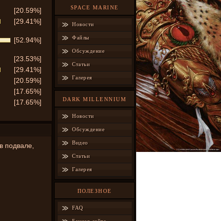
SPACE MARINE
[20.59%]
[29.41%]
Новости
Файлы
[52.94%]
Обсуждение
[23.53%]
Статьи
[29.41%]
Галерея
[20.59%]
[17.65%]
DARK MILLENNIUM
[17.65%]
Новости
Обсуждение
Видео
в подвале,
Статьи
Галерея
ПОЛЕЗНОЕ
FAQ