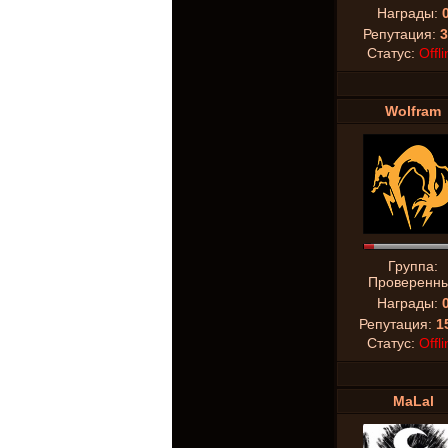
Награды:
Репутация:
3
Статус:
Offli
Wolfram
Группа:
Проверенн
Награды:
Репутация:
1
Статус:
Offli
MaLal