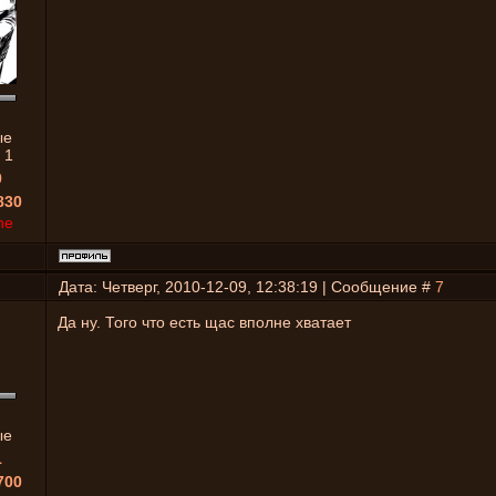
ые
:
1
0
830
ne
Дата: Четверг, 2010-12-09, 12:38:19 | Сообщение #
7
Да ну. Того что есть щас вполне хватает
ые
1
700