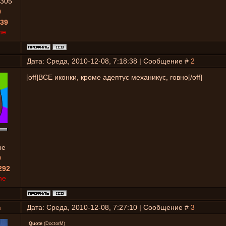
305
0
39
ne
Дата: Среда, 2010-12-08, 7:18:38 | Сообщение #
2
[off]ВСЕ иконки, кроме адептус механикус, говно[/off]
ые
0
292
ne
h
Дата: Среда, 2010-12-08, 7:27:10 | Сообщение #
3
Quote
(
DoctorM
)