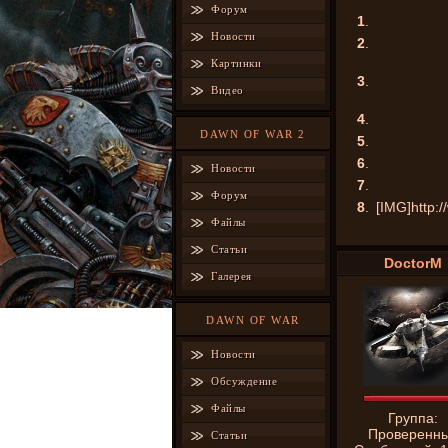
Форум
1
.
Новости
2
.
Картинки
3
.
Видео
4
.
DAWN OF WAR 2
5
.
6
.
Новости
7
.
Форум
8
.
[IMG]http:/
Файлы
Статьи
DoctorM
Галерея
DAWN OF WAR
Новости
Обсуждение
Файлы
Группа:
Проверенн
Статьи