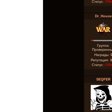
Статус:
Offli
Dr_House
Группа:
Проверенн
Награды:
Репутация:
3
Статус:
Offli
SEQFER