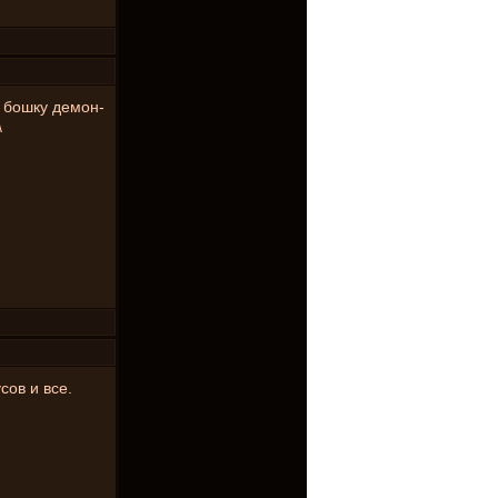
и бошку демон-
\
сов и все.