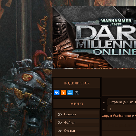
ПОДЕЛИТЬСЯ
Страница
1
из
МЕНЮ
1
Главная
Форум Warhammer
»
Файлы
Еще фракций?
Статьи