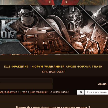
ЕЩЕ ФРАКЦИЙ? - ФОРУМ WARHAMMER АРХИВ ФОРУМА TRASH
ОНО ВАМ НАДО?
1
Архив 
Архив форума
»
Trash
»
Еще фракций?
(Оно вам надо?)
Какие бы еще фракции вы хотели видеть?