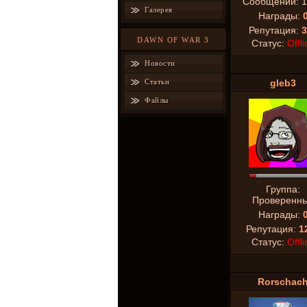
Сообщений:
1
Галерея
Награды:
Репутация:
3
DAWN OF WAR 3
Статус:
Offli
Новости
Статьи
gleb3
Файлы
Группа:
Проверенн
Награды:
Репутация:
1
Статус:
Offli
Rorschac