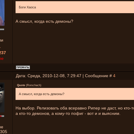
Боги Хаоса
А смысл, когда есть демоны?
ли
1
237
ne
Дата: Среда, 2010-12-08, 7:29:47 | Сообщение #
4
Quote
(
Rorschach
)
А смысл, когда есть демоны?
На выбор. Релизовать оба всеравно Рипер не даст, но кто-т
а кто-то демонов, а кому-то пофиг - вот и и выясним.
ые
305