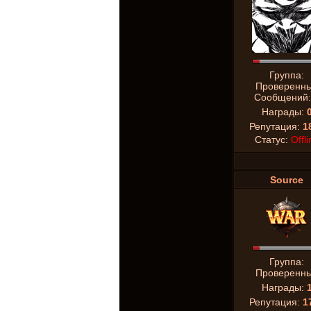
Группа:
Проверенн
Сообщений
Награды:
Репутация:
1
Статус:
Offli
Source
Группа:
Проверенн
Награды:
Репутация:
1