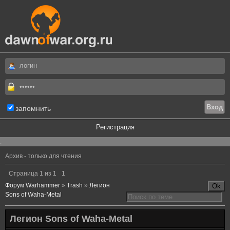
запомнить
Регистрация
.
Архив - только для чтения
Страница
1
из
1
1
Форум Warhammer
»
Trash
»
Легион
Sons of Waha-Metal
Легион Sons of Waha-Metal