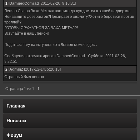
[
1
]
DamnedComrad
[2011-02-26, 9:16:31]
Легион Сынов Ваха-Метала как никогда нуждается в вашей поддержке.
Ненавидите доверастов?Презираете школоту?Хотите бороться против
троллей?
ГОТОВЫ СРАЖАТЬСЯ ЗА ВАХА-МЕТАЛ?!
Вступайте в наш Легион!
Подать заявку на вступление в Легион можно здесь:
Сообщение отредактировал
DamnedComrad
-
Суббота, 2011-02-26,
9:22:51
[
2
]
AdminZ
[2017-12-14, 5:20:15]
Странный был легион
Страница
1
из
1
1
Главная
Новости
Форум