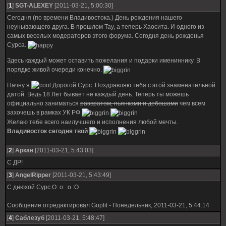
[
1
]
SGT-ALEXEY
[2011-03-21, 5:00:30]
Сегодня (по времени Владивостока.) День рождения нашего
неунывающего друга. В прошлом Тау, а теперь Хаосита. И одного из
самых веселых модераторов этого форума. Сегодня день рожденья
Сурса.
Здесь каждый может оставить пожелания и подарки имениннику. В
порядке живой очереди конечно.
Начну я
Дорогой Сурс. Поздравляю тебя с этой знаменательной
датой. Ведь 18 Лет бывает не каждый день. Теперь ты можешь
официально заниматься
развратом, пьянками и дебошами
чем всем
захочешь в рамках УК РФ
Желаю тебе всего наилучшего и исполнения любой мечты.
Владивосток сегодня твой
[
2
]
Аркан
[2011-03-21, 5:43:03]
С ДР!
[
3
]
AngelRipper
[2011-03-21, 5:43:49]
С днюхой Сурс.О: о: :о :О
Сообщение отредактировал
Goplit
-
Понедельник, 2011-03-21, 5:44:14
[
4
]
Саблезуб
[2011-03-21, 5:48:47]