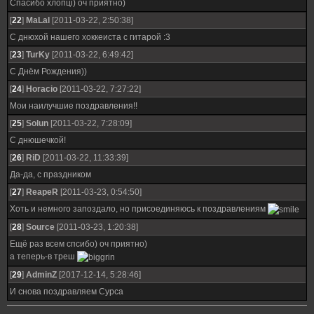
Спасибо хлопцi) оч приятно)
[
22
]
MaLal
[2011-03-22, 2:50:38]
С днюхой нашего хоккеиста с гитарой :3
[
23
]
TurKy
[2011-03-22, 6:49:42]
С Днём Рождения))
[
24
]
Horacio
[2011-03-22, 7:27:22]
Мои наилучшие поздравления!!
[
25
]
Solun
[2011-03-22, 7:28:09]
С днюшечкой!
[
26
]
RiD
[2011-03-22, 11:33:39]
Да-да, с праздником
[
27
]
ReapeR
[2011-03-23, 0:54:50]
Хоть и немного запоздало, но присоединяюсь к поздравлениям
[
28
]
Source
[2011-03-23, 1:20:38]
Ещё раз всем спсибо) оч приятно)
а теперь-в треш
[
29
]
AdminZ
[2017-12-14, 5:28:46]
И снова поздравляем Сурса