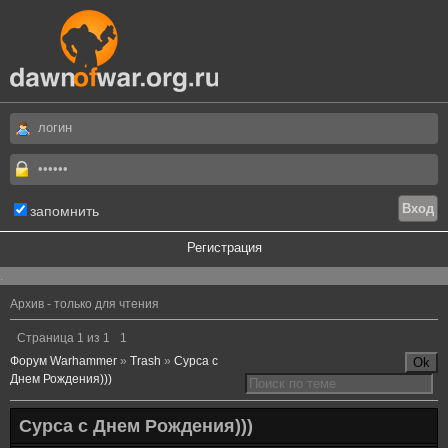
запомнить
Регистрация
.
Архив - только для чтения
Страница
1
из
1
1
Форум Warhammer
»
Trash
»
Сурса с
Днем Рождения)))
Сурса с Днем Рождения)))