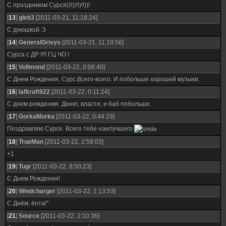
С праздником Сурся))!))!!)!!))!
[
13
]
gleb3
[2011-03-21, 11:18:24]
C днюшкой :3
[
14
]
GeneralGrivys
[2011-03-21, 11:19:56]
Сурса с ДР !!!! ГЦ ЧО !
[
15
]
Vollmond
[2011-03-22, 0:06:40]
С Днем Рождения, Сурс.Всего-всего. И побольше хорошей музыки.
[
16
]
lafkraft922
[2011-03-22, 0:11:24]
С днем рожденмя. Денег, власти, и баб побольше.
[
17
]
GorkaMorka
[2011-03-22, 0:44:29]
Поздравляю Сурсе. Всего тебе наилучшего
[
18
]
TrueMan
[2011-03-22, 2:58:03]
+1
[
19
]
Tugr
[2011-03-22, 8:50:23]
C Днем Рождения!
[
20
]
Windcharger
[2011-03-22, 1:13:53]
С Днём, ёпта!"
[
21
]
Source
[2011-03-22, 2:10:36]