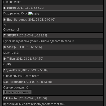
Поздравляю!
[
5
]
Интел
[2011-03-21, 5:56:20]
Поздравляю Сурс
[
6
]
Ego_Serpentis
[2011-03-21, 6:06:02]
:3
О-мо-де-то!
[
7
]
SEQFER
[2011-03-21, 6:23:13]
Сурся поздравляю, удачи и много адавого митала :3
[
8
]
Sin-r
[2011-03-21, 6:35:26]
Мазлтов! :3
[
9
]
Tillien
[2011-03-21, 7:04:59]
С ДР)
[
10
]
Wolfram
[2011-03-21, 7:50:04]
С праздником. Всего-всего.
[
11
]
Rorschach
[2011-03-21, 8:33:38]
С днем рождения)
[
12
]
Anchar
[2011-03-21, 9:11:06]
праздничный салют в честь дорогого гостя!)))